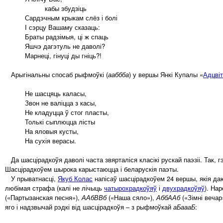
кабы збудзіць
Сардэчным крыкам слёз і болі
І сэрцу Вашаму сказаць:
Браты радзімыя, ці ж спаць
Яшчэ дагэтуль не даволі?
Марнеці, гінуці ды гніць?!
Арыгінальны спосаб рыфмоўкі (
ааббба
) у вершы Янкі Купалы «
Адцві
Не шасцяць каласы,
Звон не валіцца з касы,
Не кладуцца ў стог пласты,
Толькі сыплюцца лісты
На яловыя кусты,
На сухія верасы.
Да шасцірадкоўя даволі часта звярталіся класікі рускай паэзіі. Так, г
Шасцірадкоўем шырока карыстаюцца і беларускія паэты.
У прыватнасці,
Якуб Колас
напісаў шасцірадкоўем 24 вершы, якія да
любімая страфа (калі не лічыць
чатырохрадкоўяў
і
двухрадкоўяў
). На
(«Партызанская песня»),
ААбВВб
(«Наша сяло»),
АббААб
(«Зімні вечар
яго і надзвычай рэдкі від шасцірадкоўя – з рыфмоўкай
аБаааБ
: