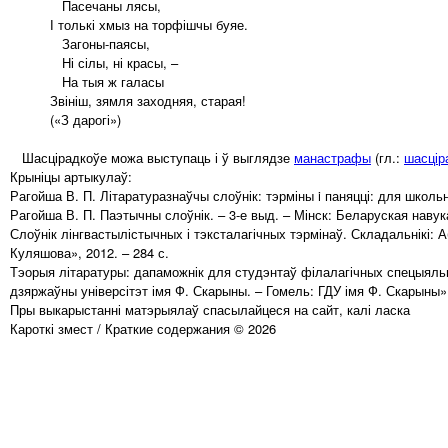
Пасечаны лясы,
І толькі хмыз на торфішчы буяе.
Загоны-паясы,
Ні сілы, ні красы, –
На тыя ж галасы
Звініш, зямля заходняя, старая!
(«З дарогі»)
Шасцірадкоўе можа выступаць і ў выглядзе
манастрафы
(гл.:
шасцір
Крыніцы артыкулаў:
Рагойша В. П. Літаратуразнаўчы слоўнік: тэрміны i паняцці: для школьні
Рагойша В. П. Паэтычны слоўнік. – 3-е выд. – Мінск: Беларуская навука
Слоўнік лінгвастылістычных і тэксталагічных тэрмінаў. Складальнікі: А
Куляшова», 2012. – 284 с.
Тэорыя літаратуры: дапаможнік для студэнтаў філалагічных спецыяльна
дзяржаўны універсітэт імя Ф. Скарыны. – Гомель: ГДУ імя Ф. Скарыны»,
Пры выкарыстанні матэрыялаў спасылайцеся на сайт, калі ласка
Кароткі змест / Краткие содержания © 2026