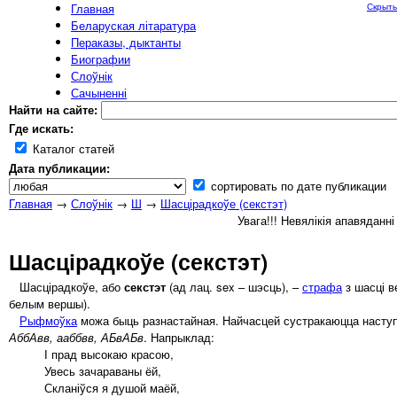
Главная
Скрыть
Беларуская літаратура
Пераказы, дыктанты
Биографии
Слоўнік
Сачыненні
Найти на сайте:
Где искать:
Каталог статей
Дата публикации:
сортировать по дате публикации
Главная
→
Слоўнік
→
Ш
→
Шасцірадкоўе (секстэт)
Увага!!! Невялікія апавяданн
Шасцірадкоўе (секстэт)
Шасцірадкоўе, або
секстэт
(ад лац. sex – шэсць), –
страфа
з шасці в
белым вершы).
Рыфмоўка
можа быць разнастайная. Найчасцей сустракаюцца наст
АббАвв, ааббвв, АБвАБв
. Напрыклад:
І прад высокаю красою,
Увесь зачараваны ёй,
Скланіўся я душой маёй,