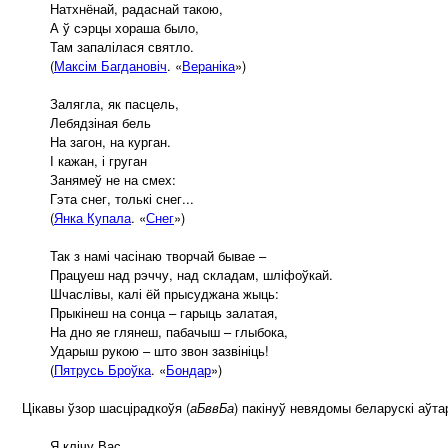
Натхнёнай, радаснай такою,
А ў сэрцы хораша было,
Там запалілася святло.
(
Максім Багдановіч
. «
Вераніка
»)
Залягла, як пасцель,
Лебядзіная бель
На загон, на курган.
І кажан, і груган
Занямеў не на смех:
Гэта снег, толькі снег...
(
Янка Купала
. «
Снег
»)
Так з намі часінаю творчай бывае –
Працуеш над рэччу, над складам, шліфоўкай.
Шчаслівы, калі ёй прысуджана жыць:
Прыкінеш на сонца – гарыць залатая,
На дно яе глянеш, пабачыш – глыбока,
Ударыш рукою – што звон зазвініць!
(
Пятрусь Броўка
. «
Бондар
»)
Цікавы ўзор шасцірадкоўя (
аБввБа
) пакінуў невядомы беларускі аўта
Я клічу Вас,