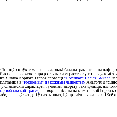
іпакоў захоўвае жанравыя адзнакі балады: рамантычны пафас, з
й аснове і расказвае пра рэальны факт расстрэлу гітлераўскімі з
ніка Януша Корчака і героя аповесці
"Сотнікаў"
Васіля Быкава
нас
раплятаецца з
"Рэквіемам" па кожным чацвёртым
Анатоля Вярцінс
ў славянскім характары: гуманізм, дабрату і ахвярнасць, нязлом
чарнобыльскай трагедыі
. Твор, напісаны на мяжы паэзіі і прозы,
абодна выяўляецца і ў паэтычных, і ў празаічных жанрах. І ўсё 