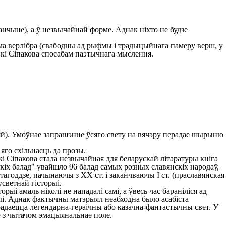
жанчыне), а ў незвычайнай форме. Аднак ніхто не будзе
а верлібра (свабодны ад рыфмы і традыцыйнага памеру верш, у
кі Сіпакова спосабам паэтычнага мыслення.
). Умоўнае запрашэнне ўсяго свету на вячэру перадае шырыню
яго схільнасць да прозы.
 Сіпакова стала незвычайная для беларускай літаратуры кніга
скіх балад" увайшло 96 балад самых розных славянскіх народаў,
агоддзе, пачынаючы з ХХ ст. і заканчваючы І ст. (праславянская
усветнай гісторыі.
рыі амаль ніколі не нападалі самі, а ўвесь час бараніліся ад
рыі. Аднак фактычны матэрыял неабходна было асабіста
радаецца легендарна-гераічны або казачна-фантастычны свет. У
е з чытачом эмацыянальнае поле.