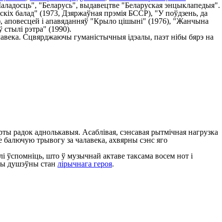
Маладосць", "Беларусь", выдавецтве "Беларуская энцыклапедыя".
скіх балад" (1973, Дзяржаўная прэмія БССР), "У поўдзень, да
, аповесцей і апавяданняў "Крыло цішыні" (1976), "Жанчына
 стылі рэтра" (1990).
алавека. Сцвярджаючы гуманістычныя ідэалы, паэт нібы бярэ на
рты радок аднолькавыя. Асаблівая, сэнсавая рытмічная нагрузка
е балючую трывогу за чалавека, ахвярны сэнс яго
 ўспомніць, што ў музычнай актаве таксама восем нот і
ены душэўны стан
лірычнага героя
.