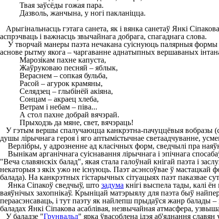
Твая заўсёды гожая пара.
Дазволь, жанчына, у ногі пакланіцца.
Арыгінальнасць гэтага санета, як і вянка санетаў Янкі Сіпакова
аспрэчваць і важнасць звычайнага добрага, спагаднага слова.
У творчай манеры паэта нечакана суіснуюць палярныя формы ве
аснове рытму якога – чаргаванне аднатыпных вершаваных інтан
Марозікам пахне капуста,
Жаўруковаю песняй – яблык,
Вераснем – сопкая бульба,
Расой – агурок крамяны,
Селядзец – глыбінёй акіяна,
Сонцам – акраец хлеба,
Ветрам і небам – піва...
А стол пахне добрай вячэрай.
Прыходзь да мяне, свет, вячэраць!
У гэтым вершы спалучаюцца канкрэтна-пачуццёвыя вобразы (ст
душы лірычнага героя і яго аптымістычнае светаадчуванне, усм
Верлібры, у адрозненне ад класічных форм, сведчылі пра наяўна
Вынікам арганічнага суіснавання лірычнага і эпічнага спосабаў
"Веча славянскіх балад", якая стала галоўнай кнігай паэта і за
некаторыя з якіх ужо не існуюць. Паэт асэнсоўвае ў мастацкай ф
балада). На канкрэтных гістарычных сітуацыях паэт паказвае сут
Янка Сіпакоў сведчыў, што
задума
кнігі выспела тады, калі ён 
ваяўнічых захопнікаў. Крыніцай матэрыялу для паэта быў найперш
пераасэнсаваць, і тут паэту як найлепш прыдаўся жанр балады – 
баладах Янкі Сіпакова асаблівая, незвычайная атмасфера, узвыша
У баладзе "
Грунвальд
" ярка ўвасоблена ідэя аб'яднання славян