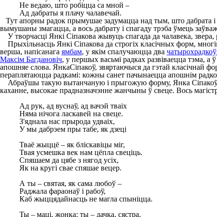
Не ведаю, што робіцца са мной –
Ад дабраты я плачу чалавечай.
Тут апорны радок прымушае задумацца над тым, што дабрата і с
вымушаны змагацца, а вось дабрату і спагаду трэба ўмець заўваж
У творчасці Янкі Сіпакова жывуць спагада да чалавека, звера, 
Прыхільнасць Янкі Сіпакова да строгіх класічных форм, многімі
верша, напісанага
ямбам
, у якім спалучаюцца два
чатырохрадкоў
Максім Багдановіч
, у першых васьмі радках развіваецца тэма, а
апошняе слова. ЯнкаСіпакоў, звяртаючыся да гэтай класічнай фор
пераплятаюцца радкамі: кожны санет пачынаецца апошнім радком
Абраўшы такую вытанчаную і прыгожую форму, Янка Сіпакоў п
каханне, высокае прадназначэнне жанчыны ў свеце. Вось магістр
Ад рук, ад вуснаў, ад вачэй тваіх
Няма нічога ласкавей на свеце.
З'яднала нас прырода удваіх,
У мы дабрэем пры табе, як дзеці
Тваё жыццё – як бліскавіцы міг,
Твая усмешка век нам цёпла свеціць.
Спяшаем да цябе з нягод усіх,
Як на кругі свае спяшае вецер.
А ты – святая, як сама любоў –
Раджала фараонаў і рабоў,
Каб жыццядайнасць не магла спыніцца.
Ты – маці, жонка; ты – дачка, сястра,