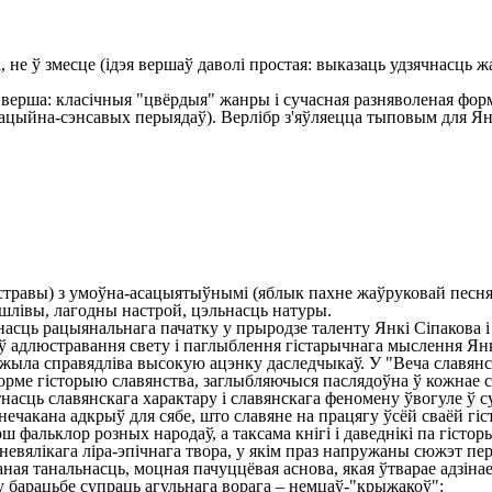
, не ў змесце (ідэя вершаў даволі простая: выказаць удзячнасць 
рша: класічныя "цвёрдыя" жанры і сучасная разняволеная форм
ацыйна-сэнсавых перыядаў). Верлібр з'яўляецца тыповым для Ян
равы) з умоўна-асацыятыўнымі (яблык пахне жаўруковай песняй
ешлівы, лагодны настрой, цэльнасць натуры.
сць рацыянальнага пачатку у прыродзе таленту Янкі Сіпакова і 
 адлюстравання свету і паглыблення гістарычнага мыслення Янкі
служыла справядліва высокую ацэнку даследчыкаў. У "Веча славян
орме гісторыю славянства, заглыбляючыся паслядоўна ў кожнае ст
насць славянскага характару і славянскага феномену ўвогуле ў с
нечакана адкрыў для сябе, што славяне на працягу ўсёй сваёй гісто
 фальклор розных народаў, а таксама кнігі і даведнікі па гісто
невялікага ліра-эпічнага твора, у якім праз напружаны сюжэт пе
ная танальнасць, моцная пачуццёвая аснова, якая ўтварае адзіна
 у барацьбе супраць агульнага ворага – немцаў-"крыжакоў":