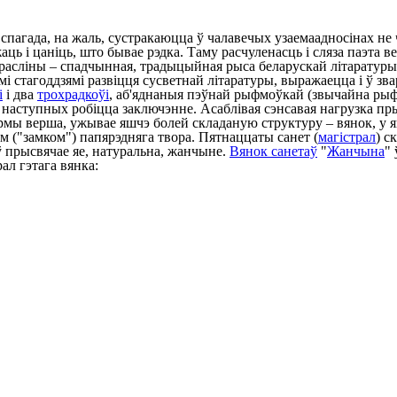
пагада, на жаль, сустракаюцца ў чалавечых узаемаадносінах не 
аць і цаніць, што бывае рэдка. Таму расчуленасць і сляза паэта 
расліны – спадчынная, традыцыйная рыса беларускай літаратуры 
 стагоддзямі развіцця сусветнай літаратуры, выражаецца і ў зв
і
і два
трохрадкоўі
, аб'яднаныя пэўнай рыфмоўкай (звычайна рыфм
 ў наступных робіцца заключэнне. Асаблівая сэнсавая нагрузка пр
мы верша, ужывае яшчэ болей складаную структуру – вянок, у які
 ("замком") папярэдняга твора. Пятнаццаты санет (
магістрал
) с
рысвячае яе, натуральна, жанчыне.
Вянок санетаў
"
Жанчына
"
ал гэтага вянка: