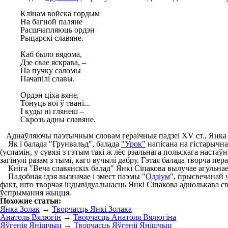
Клінам войска гордым
На багной паляне
Расшчапляюць ордэн
Рыцарскі славяне.
Каб было вядома,
Дзе свае яскрава, –
Па пучку саломы
Пачапілі славы.
Ордэн ціха вяне,
Тонуць воі ў твані...
І куды ні глянеш –
Скрозь адны славяне.
Аднаўляючы паэтычным словам гераічныя падзеі XV ст., Янка С
Як і балада "Грунвальд", балада
"Урок"
напісана на гістарычна
(успамін, у сувязі з гэтым такі ж лёс рэальнага польскага настаў
загінулі разам з тымі, каго вучылі дабру. Гэтая балада творча пе
Кніга "Веча славянскіх балад" Янкі Сіпакова вылучае агульнае 
Падобная ідэя вызначае і змест паэмы "
Одзіум
", прысвечанай
факт, што творчая індывідуальнасць Янкі Сіпакова аднолькава св
ўспрымання жыцця.
Похожие статьи:
Янка Золак
→
Творчасць Янкі Золака
Анатоль Вялюгін
→
Творчасць Анатоля Вялюгіна
Яўгенія Янішчыц
→
Творчасць Яўгеніі Янішчыц