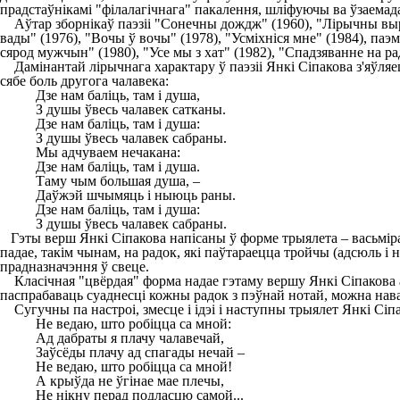
прадстаўнікамі "філалагічнага" пакалення, шліфуючы ва ўзаема
Аўтар зборнікаў паэзіі "Сонечны дождж" (1960), "Лірычны вырай"
вады" (1976), "Вочы ў вочы" (1978), "Усміхніся мне" (1984), паэм
сярод мужчын" (1980), "Усе мы з хат" (1982), "Спадзяванне на рад
Дамінантай лірычнага характару ў паэзіі Янкі Сіпакова з'яўляе
сябе боль другога чалавека:
Дзе нам баліць, там і душа,
З душы ўвесь чалавек сатканы.
Дзе нам баліць, там і душа:
З душы ўвесь чалавек сабраны.
Мы адчуваем нечакана:
Дзе нам баліць, там і душа.
Таму чым большая душа, –
Даўжэй шчымяць і ныюць раны.
Дзе нам баліць, там і душа:
З душы ўвесь чалавек сабраны.
Гэты верш Янкі Сіпакова напісаны ў форме трыялета – васьмірад
падае, такім чынам, на радок, які паўтараецца тройчы (адсюль і н
прадназначэння ў свеце.
Класічная "цвёрдая" форма надае гэтаму вершу Янкі Сіпакова а
паспрабаваць суаднесці кожны радок з пэўнай нотай, можна нав
Сугучны па настроі, змесце і ідэі і наступны трыялет Янкі Сіпа
Не ведаю, што робіцца са мной:
Ад дабраты я плачу чалавечай,
Заўсёды плачу ад спагады нечай –
Не ведаю, што робіцца са мной!
А крыўда не ўгінае мае плечы,
Не нікну перад подласцю самой...