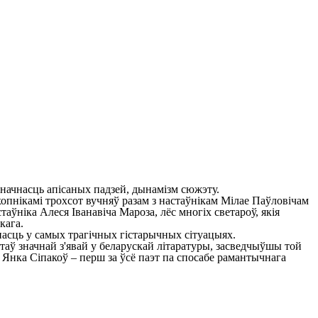
начнасць апісаных падзей, дынамізм сюжэту.
ахопнікамі трохсот вучняў разам з настаўнікам Мілае Паўловічам
таўніка Алеся Іванавіча Мароза, лёс многіх светароў, якія
кага.
насць у самых трагічных гістарычных сітуацыях.
 стаў значнай з'явай у беларускай літаратуры, засведчыўшы той
ж Янка Сіпакоў – перш за ўсё паэт па спосабе рамантычнага