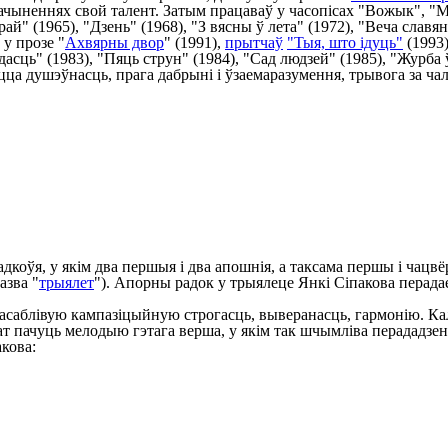
дачыненнях свой талент. Затым працаваў у часопісах "Вожык", "
 (1965), "Дзень" (1968), "З вясны ў лета" (1972), "Веча славян
 у прозе "
Ахвярны двор
" (1991),
прытчаў
"Тыя, што ідуць"
(1993)
асць" (1983), "Пяць струн" (1984), "Сад людзей" (1985), "Журба ў
цца душэўнасць, прага дабрыні і ўзаемаразумення, трывога за ч
коўя, у якім два першыя і два апошнія, а таксама першы і чацвё
азва "
трыялет
"). Апорны радок у трыялеце Янкі Сіпакова перада
саблівую кампазіцыйную строгасць, выверанасць, гармонію. Калі
ат пачуць мелодыю гэтага верша, у якім так шчымліва перададз
кова: