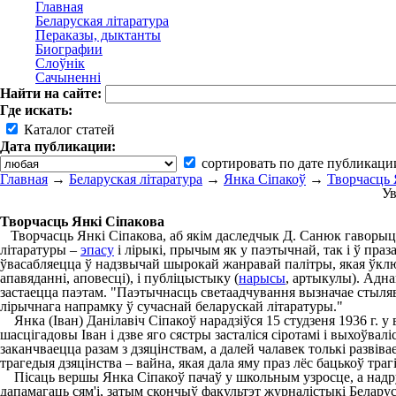
Главная
Беларуская літаратура
Пераказы, дыктанты
Биографии
Слоўнік
Сачыненні
Найти на сайте:
Где искать:
Каталог статей
Дата публикации:
сортировать по дате публикаци
Главная
→
Беларуская літаратура
→
Янка Сіпакоў
→
Творчасць 
Ув
Творчасць Янкі Сіпакова
Творчасць Янкі Сіпакова, аб якім даследчык Д. Санюк гаворыць 
літаратуры –
эпасу
і лірыкі, прычым як у паэтычнай, так і ў праз
ўвасабляецца ў надзвычай шырокай жанравай палітры, якая ўключ
апавяданні, аповесці), і публіцыстыку (
нарысы
, артыкулы). Адн
застаецца паэтам. "Паэтычнасць светаадчування вызначае стыляву
лірычнага напрамку ў сучаснай беларускай літаратуры."
Янка (Іван) Данілавіч Сіпакоў нарадзіўся 15 студзеня 1936 г. у 
шасцігадовы Іван і дзве яго сястры засталіся сіротамі і выхоўвалі
заканчваецца разам з дзяцінствам, а далей чалавек толькі развів
трагедыя дзяцінства – вайна, якая дала яму праз лёс бацькоў тр
Пісаць вершы Янка Сіпакоў пачаў у школьным узросце, а надру
дапамагаць сям'і, затым скончыў факультэт журналістыкі Беларус