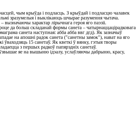
часцей, чым крыўда і подласць. З крыўдай і подласцю чалавек
вельмі зразумелыя і выклікаюць шчырае разумення чытача.
– вызначаючы характар лірычнага героя яго паэзіі.
ароце да больш складанай формы санета – чатырнаццацірадковага
аграма санета наступная: абба абба ввг дгд). Як зазначыў
ыпадае на апошні радок санета ("санетны замок"), нават на яго
 ўваходзяць 15 санетаў. Як кветкі ў вянку, гэтыя творы
кладаецца з першых радкоў папярэдніх санетаў.
 ўзвышае яе на вышыню ідэалу, услаўляючы дабрыню, красу,