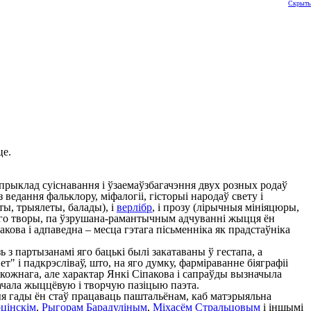
Скрыть
це.
прыклад суіснавання і ўзаемаўзбагачэння двух розных родаў
 ведання фальклору, міфалогіі, гісторыі народаў свету і
ы, трыялеты, балады), і
верлібр
, і прозу (лірычныя мініяцюры,
 яго творы, па ўзрушана-рамантычным адчуванні жыцця ён
ова і адпаведна – месца гэтага пісьменніка як прадстаўніка
 з партызанамі яго бацькі былі закатаваны ў гестапа, а
т" і падкрэсліваў, што, на яго думку, фарміраванне біяграфіі
ў кожнага, але характар Янкі Сіпакова і сапраўды вызначыла
значала жыццёвую і творчую пазіцыю паэта.
я гады ён стаў працаваць паштальёнам, каб матэрыяльна
цінскім
,
Рыгорам Барадуліным
,
Міхасём Стральцовым
і іншымі