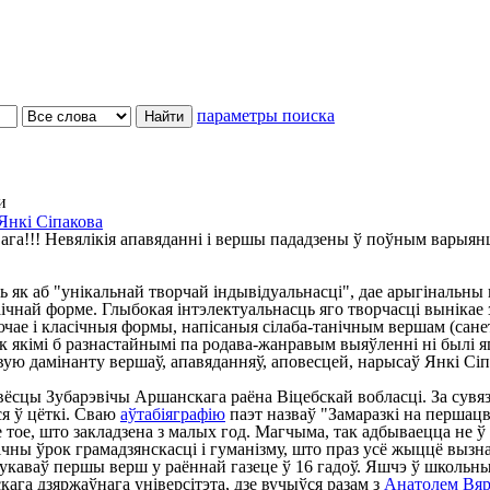
параметры поиска
и
Янкі Сіпакова
ага!!! Невялікія апавяданні і вершы пададзены ў поўным варыян
як аб "унікальнай творчай індывідуальнасці", дае арыгінальны 
аічнай форме. Глыбокая інтэлектуальнасць яго творчасці вынікае з
ае і класічныя формы, напісаныя сілаба-танічным вершам (санет
ак якімі б разнастайнымі па родава-жанравым выяўленні ні былі
ю дамінанту вершаў, апавяданняў, аповесцей, нарысаў Янкі Сіпак
вёсцы Зубарэвічы Аршанскага раёна Віцебскай вобласці. За сувязь
ся ў цёткі. Сваю
аўтабіяграфію
паэт назваў "Замаразкі на першацве
ае тое, што закладзена з малых год. Магчыма, так адбываецца не 
агічны ўрок грамадзянскасці і гуманізму, што праз усё жыццё вы
каваў першы верш у раённай газеце ў 16 гадоў. Яшчэ ў школьны
кага дзяржаўнага універсітэта, дзе вучыўся разам з
Анатолем Вяр