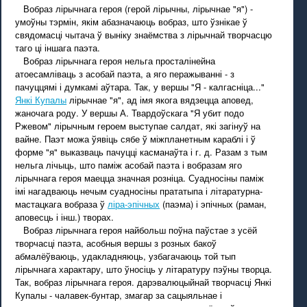
Вобраз лірычнага героя (герой лірычны, лірычнае "я") -
умоўны тэрмін, якім абазначаюць вобраз, што ўзнікае ў
свядомасці чытача ў выніку знаёмства з лірычнай творчасцю
таго ці іншага паэта.
Вобраз лірычнага героя нельга просталінейна
атоесамліваць з асобай паэта, а яго перажыванні - з
пачуццямі і думкамі аўтара. Так, у вершы "Я - калгасніца..."
Янкі Купалы
лірычнае "я", ад імя якога вядзецца аповед,
жаночага роду. У вершы А. Твардоўскага "Я убит подо
Ржевом" лірычным героем выступае салдат, які загінуў на
вайне. Паэт можа ўявіць сябе ў міжпланетным караблі і ў
форме "я" выказваць пачуцці касманаўта і г. д. Разам з тым
нельга лічыць, што паміж асобай паэта і вобразам яго
лірычнага героя маецца значная розніца. Суадносіны паміж
імі нагадваюць нечым суадносіны прататыпа і літаратурна-
мастацкага вобраза ў
ліра-эпічных
(паэма) і эпічных (раман,
аповесць і інш.) творах.
Вобраз лірычнага героя найбольш поўна паўстае з усёй
творчасці паэта, асобныя вершы з розных бакоў
абмалёўваюць, удакладняюць, узбагачаюць той тып
лірычнага характару, што ўносіць у літаратуру пэўны творца.
Так, вобраз лірычнага героя. дарэвалюцыйнай творчасці Янкі
Купалы - чалавек-бунтар, змагар за сацыяльнае і