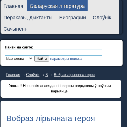
Главная
Беларуская літаратура
Пераказы, дыктанты
Биографии
Слоўнік
Сачыненні
Найти на сайте:
параметры поиска
Главная
→
Слоўнік
→
В
→
Вобраз лірычнага героя
Увага!!! Невялікія апавяданні і вершы пададзены ў поўным
варыянце.
Вобраз лірычнага героя