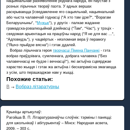
нацыянальнае разняволенне роднага народа, ён паўстае з
розных лірычных твораў паэта. У адных вершах
раскрываецца ўсведамленне яго сацыяльнай, нацыянальнай
або чыста чалавечай годнасці ("А хто там ідзе?", "Ворагам
Беларушчыны", "
Мужык
"), у другіх - палкае жаданне
грамадска-рэвалюцыйнай дзейнасці ("Там", "Час"), у трэціх -
свядомая арыентацыя на працоўны народ ("Я не для вас ...",
"Адповедзь"), у чацвёртых - нязломная вера ў перамогу
("Яшчэ прыйдзе вясна") і гэтак ддалей.
Вобраз лірычнага героя
творчасці Пімена Панчанкі
- гэта
вобраз праўдзівага, сумленнага, добрага чалавека ("Без
чалавечнасці не будзе і вечнасці!"), які актыўна сцвярджае
хараство жыцця і гэтак жа актыўна і бескапрамісна змагаецца
з усім, што перашкаджае нам у жыцці.
Похожие статьи:
В
Вобраз літаратурны
→
Крыніцы артыкулаў:
Рагойша В. П. Літаратуразнаўчы слоўнік: тэрміны i паняцці:
для школьнікаў i абітурыентаў – Мінск: Народная асвета,
2009. – 303 с.