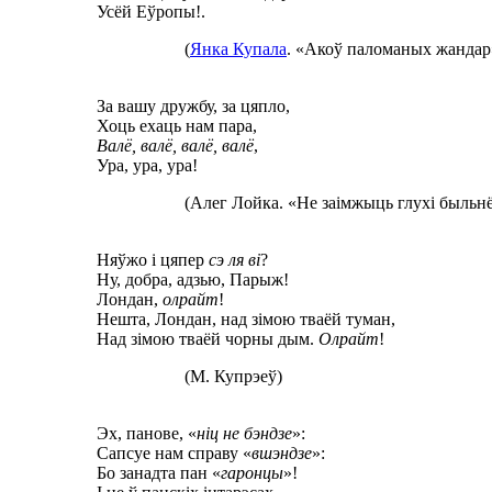
Усёй Еўропы!.
(
Янка Купала
. «Акоў паломаных жандар
За вашу дружбу, за цяпло,
Хоць ехаць нам пара,
Валё, валё, валё, валё
,
Ура, ура, ура!
(Алег Лойка. «Не заімжыць глухі быльнёг
Няўжо і цяпер
сэ ля ві
?
Ну, добра, адзью, Парыж!
Лондан,
олрайт
!
Нешта, Лондан, над зімою тваёй туман,
Над зімою тваёй чорны дым.
Олрайт
!
(М. Купрэеў)
Эх, панове, «
ніц не бэндзе
»:
Сапсуе нам справу «
вшэндзе
»:
Бо занадта пан «
гаронцы
»!