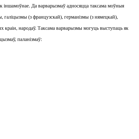
 як іншамоўнае. Да варварызмаў адносяцца таксама моўныя
ы, галіцызмы (з французскай), германізмы (з нямецкай),
 краін, народаў. Таксама варварызмы могуць выступаць як
іцызмаў, паланізмаў: