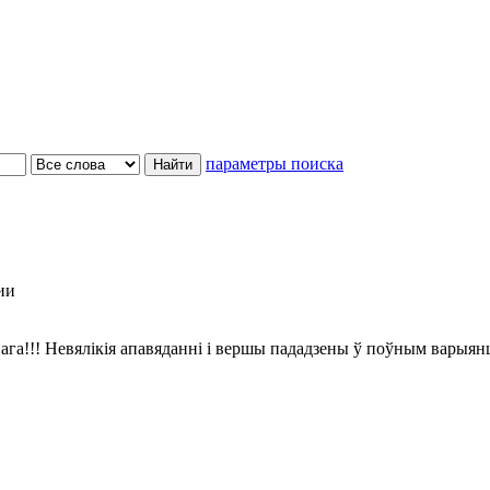
параметры поиска
ии
ага!!! Невялікія апавяданні і вершы пададзены ў поўным варыян