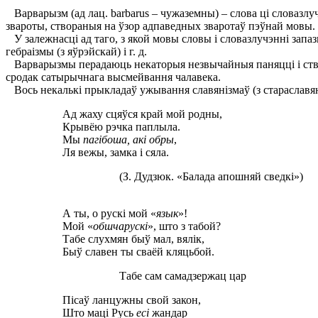
Варварызм (ад лац. barbarus – чужаземны) – слова ці словазл
звароты, створаныя на ўзор адпаведных зваротаў пэўнай мовы.
У залежнасці ад таго, з якой мовы словы і словазлучэнні запа
гебраізмы (з яўрэйскай) і г. д.
Варварызмы перадаюць некаторыя незвычайныя паняцці і ствар
сродак сатырычнага высмейвання чалавека.
Вось некалькі прыкладаў ужывання славянізмаў (з стараславянск
Ад жаху сцяўся край мой родны,
Крывёю рэчка паплыла.
Мы
пагібоша, акі обры
,
Ля вежы, замка і сяла.
(З. Дудзюк. «Балада апошняй сведкі»)
А ты, о рускі мой «
язык
»!
Мой «
обшчарускі
», што з табой?
Табе слухмян быў мал, вялік,
Быў славен ты сваёй кляцьбой.
Табе сам самадзержац цар
Пісаў ланцужны свой закон,
Што маці Русь
есі
жандар