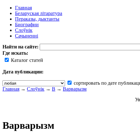
Главная
Беларуская літаратура
Пераказы, дыктанты
Биографии
Слоўнік
Сачыненні
Найти на сайте:
Где искать:
Каталог статей
Дата публикации:
сортировать по дате публикац
Главная
→
Слоўнік
→
В
→
Варварызм
Ув
Варварызм