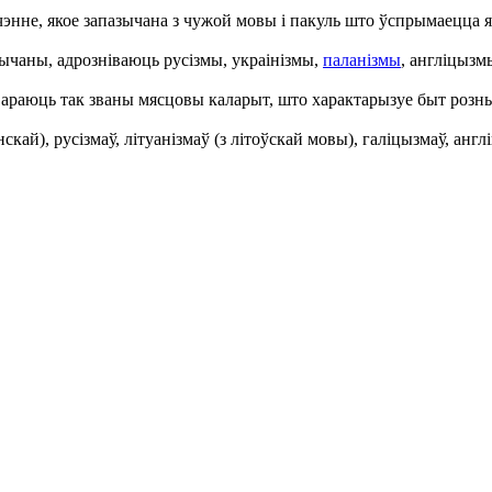
учэнне, якое запазычана з чужой мовы і пакуль што ўспрымаецца
зычаны, адрозніваюць русізмы, украінізмы,
паланізмы
, англіцызм
аюць так званы мясцовы каларыт, што характарызуе быт розных
ай), русізмаў, літуанізмаў (з літоўскай мовы), галіцызмаў, англ