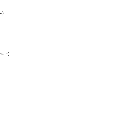
»)
...»)