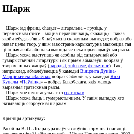
Шарж
Шарж (ад франц. charger – літаральна – грузіць, у
пераносным сэнсе – моцна перавялічваць, скажаць) – паказ
якой-небудзь з’явы ў наўмысна скажоным выглядзе; вобраз або
нават цэлы твор, у якім завострана-карыкатурна малюецца тая
ці іншая асоба або паказваюцца яе некаторыя адмоўныя рысы.
Шарж можа выступаць як асобны від сатырычнай або
гумарыстычнай літаратуры і як прыём абмалёўкі вобраза ў
творах іншых жанраў (
пародыі
,
эпіграме
,
фельетоне
). Так,
напрыклад, абмалёўваецца ў камедыі
Вінцэнта Дуніна-
Марцінкевіча «Залёты»
вобраз Сабковіча, у камедыі
Янкі
Купалы
«
Паўлінка
» – вобраз Быкоўскага, якія маюць
выразныя гратэскныя рысы.
Шарж мае шмат агульнага з
гратэскам
.
Шарж можа быць і гумарыстычным. У такім выпадку яго
называюць сяброўскім шаржам.
Крыніцы артыкулаў:
Рагойша В. П. Літаратуразнаўчы слоўнік: тэрміны i паняцці:
для школьнікаў i абітурыентаў – Мінск: Народная асвета, 2009.