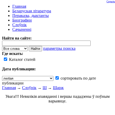
Скрыть
Главная
Беларуская літаратура
Пераказы, дыктанты
Биографии
Слоўнік
Сачыненні
Найти на сайте:
параметры поиска
Где искать:
Каталог статей
Дата публикации:
сортировать по дате
публикации
Главная
→
Слоўнік
→
Ш
→
Шарж
Увага!!! Невялікія апавяданні і вершы пададзены ў поўным
варыянце.