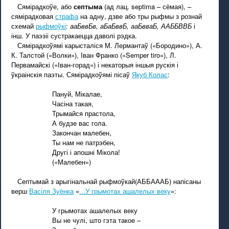
Сямірадкоўе, або
септыма
(ад лац. septima – сёмая), –
сямірадковая
страфа
на адну, дзве або тры рыфмы з рознай
схемай
рыфмоўкі
:
ааБввБв, аБаБввБ, ааБвваБ, ААББВВБ
і
інш. У паэзіі сустракаецца даволі рэдка.
Сямірадкоўямі карысталіся М. Лермантаў («Бородино»), А.
К. Талстой («Волки»), Iван Франко («Semper tiro»), Л.
Первамайскі («Іван-горад») і некаторыя іншыя рускія і
ўкраінскія паэты. Сямірадкоўямі пісаў
Якуб Колас
:
Пануй, Мікалае,
Часіна такая,
Трымайся прастола,
А будзе вас гола.
Закончан малебен,
Ты нам не патрэбен,
Другі і апошні Мікола!
(«Малебен»)
Септымай з арыгінальнай рыфмоўкай(АББАААБ) напісаны
верш
Васіля Зуёнка
«
...У грымотах ашалелых веку
»:
У грымотах ашалелых веку
Вы не чулі, што гэта такое –