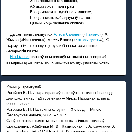
Зона абсалютнага спакою,
Аб якой лясы, палі і рэкі
Б’юць чалом штодзённа чалавеку,
Б’юць чалом, каб адпусціў на лекі
Цішыні хоць зернейка скупое?
Да септымы звярнуліся
Алесь Салавей
(«
Раманс
»), Х.
Жычка («Наш дзень»), Алесь Бадак («
Каторы дзень
»), Ю.
Бармута («Што нашу я ў руках?) і некаторыя іншыя
беларускія паэты.
Ніл Гілевіч
напісаў сямірадкоўямі вялікі цыкл вершаў,
выкарыстаўшы некалькі іх рыфмова-клаўзуальных схем.
Крыніцы артыкулаў:
Рагойша В. П. Літаратуразнаўчы слоўнік: тэрміны i паняцці:
для школьнікаў i абітурыентаў – Мінск: Народная асвета,
2009. – 303 с.
Рагойша В. П. Паэтычны слоўнік. – 3-е выд. – Мінск:
Беларуская навука, 2004. – 576 с.
Слоўнік лінгвастылістычных і тэксталагічных тэрмінаў.
Складальнікі: Абабурка М. В., Казімірская Т. А, Саўчанка В.
М. – Магілёў: УА «МДУ імя А. А. Куляшова», 2012. – 284 с.