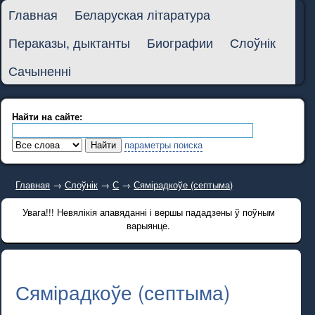
Главная
Беларуская літаратура
Пераказы, дыктанты
Биографии
Слоўнік
Сачыненні
Найти на сайте:
параметры поиска
Главная
→
Слоўнік
→
С
→
Сямірадкоўе (септыма)
Увага!!! Невялікія апавяданні і вершы пададзены ў поўным
варыянце.
Сямірадкоўе (септыма)