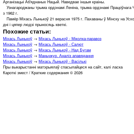
Арганізацыі Аб'яднаных Нацый. Наведвае іншыя краіны.
Узнагароджаны трыма ордэнамі Леніна, трыма ордэнамі Працоўнага Ч
з 1962 г.
Памёр Міхась Лынькоў 21 верасня 1975 г. Пахаваны ў Мінску на Усход
дні і цяпер людзі прыносяць кветкі.
Похожие статьи:
Міхась Лынькоў
→
Міхась Лынькоў - Міколка-паравоз
Міхась Лынькоў
→
Міхась Лынькоў - Салют
Міхась Лынькоў
→
Міхась Лынькоў - Над Бугам
Міхась Лынькоў
→
Маньчжур. Аналіз апавядання
Міхась Лынькоў
→
Міхась Лынькоў - Васількі
Пры выкарыстанні матэрыялаў спасылайцеся на сайт, калі ласка
Кароткі змест / Краткие содержания © 2026