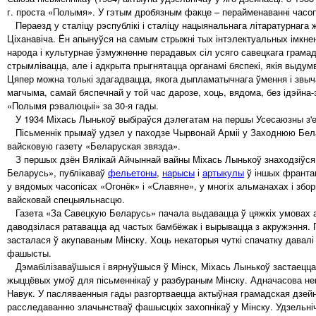
г. проста «Полымя». У гэтым дробязным факце – перайменаванні часоп
Пераезд у сталіцу рэспублікі і сталіцу нацыянальнага літаратурнага
Ціханавіча. Ён апынуўся на самым стрыжні тых інтэлектуальных імкненн
народа і культурнае ўзмужненне перадавых сіл усяго савецкага грамадс
стрымлівацца, але і адкрыта прыгнятацца органамі бяспекі, якія выдум
Цяпер можна толькі здагадвацца, якога дыпламатычнага ўмення і звыча
магчыма, самай бяспечнай у той час дарозе, хоць, вядома, без ідэйна
«Полымя рэвалюцыі» за 30-я гады.
У 1934 Міхась Лынькоў выбіраўся дэлегатам на першы Усесаюзны з'ез
Пісьменнік прымаў удзел у паходзе Чырвонай Арміі у Заходнюю Белар
вайсковую газету «Беларуская звязда».
З першых дзён Вялікай Айчыннай вайны Міхась Лынькоў знаходзіўся ў 
Беларусь», публікаваў
фельетоны
,
нарысы
і
артыкулы
ў іншых франтав
у вядомых часопісах «Огонёк» і «Славяне», у многіх альманахах і збор
вайсковай спецыяльнасцю.
Газета «За Савецкую Беларусь» пачала выдавацца ў цяжкіх умовах ад
даводзілася ратавацца ад частых бамбёжак і вырывацца з акружэння. 
засталася ў акупаваным Мінску. Хоць некаторыя чуткі спачатку давалі
фашысты.
Дэмабілізаваўшыся і вярнуўшыся ў Мінск, Міхась Лынькоў застаецца
жыццёвых умоў для пісьменнікаў у разбураным Мінску. Адначасова нек
Навук. У пасляваенныя гады разгортваецца актыўная грамадская дзейн
расследаванню злачынстваў фашысцкіх захопнікаў у Мінску. Удзельніч