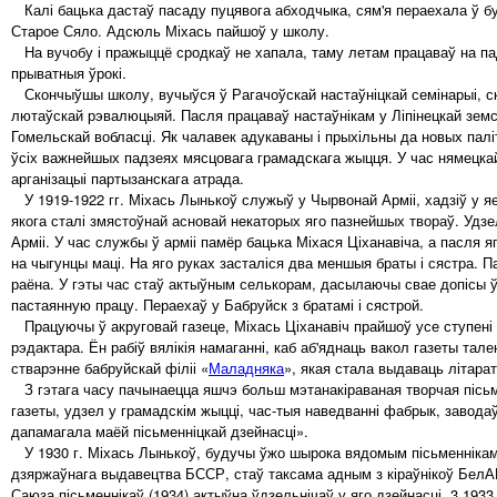
Калі бацька дастаў пасаду пуцявога абходчыка, сям'я пераехала ў бу
Старое Сяло. Адсюль Міхась пайшоў у школу.
На вучобу і пражыццё сродкаў не хапала, таму летам працаваў на п
прыватныя ўрокі.
Скончыўшы школу, вучыўся ў Рагачоўскай настаўніцкай семінарыі, ско
лютаўскай рэвалюцыяй. Пасля працаваў настаўнікам у Ліпінецкай зем
Гомельскай вобласці. Як чалавек адукаваны і прыхільны да новых па
ўсіх важнейшых падзеях мясцовага грамадскага жыцця. У час нямецка
арганізацыі партызанскага атрада.
У 1919-1922 гг. Міхась Лынькоў служыў у Чырвонай Арміі, хадзіў у яе
якога сталі змястоўнай асновай некаторых яго пазнейшых твораў. Удз
Арміі. У час службы ў арміі памёр бацька Міхася Ціханавіча, а пасля яг
на чыгунцы маці. На яго руках засталіся два меншыя браты і сястра. 
раёна. У гэты час стаў актыўным селькорам, дасылаючы свае допісы ў
пастаянную працу. Пераехаў у Бабруйск з братамі і сястрой.
Працуючы ў акруговай газеце, Міхась Ціханавіч прайшоў усе ступені 
рэдактара. Ён рабіў вялікія намаганні, каб аб'яднаць вакол газеты т
стварэнне бабруйскай філіі «
Маладняка
», якая стала выдаваць літар
З гэтага часу пачынаецца яшчэ больш мэтанакіраваная творчая пісьме
газеты, удзел у грамадскім жыцці, час-тыя наведванні фабрык, заводаў
дапамагала маёй пісьменніцкай дзейнасці».
У 1930 г. Міхась Лынькоў, будучы ўжо шырока вядомым пісьменнікам,
дзяржаўнага выдавецтва БССР, стаў таксама адным з кіраўнікоў БелАП
Саюза пісьменнікаў (1934) актыўна ўдзельнічаў у яго дзейнасці. 3 19