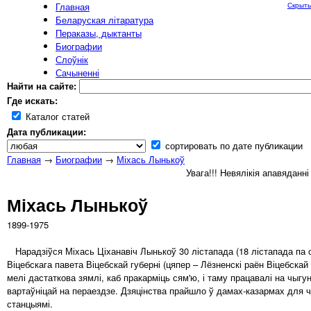
Главная
Скрыть
Беларуская літаратура
Пераказы, дыктанты
Биографии
Слоўнік
Сачыненні
Найти на сайте:
Где искать:
Каталог статей
Дата публикации:
сортировать по дате публикации
Главная
→
Биографии
→
Міхась Лынькоў
Увага!!! Невялікія апавяданн
Міхась Лынькоў
1899-1975
Нарадзіўся Міхась Ціханавіч Лынькоў 30 лістапада (18 лістапада па 
Віцебскага павета Віцебскай губерні (цяпер – Лёзненскі раён Віцебскай 
мелі дастаткова зямлі, каб пракарміць сям'ю, і таму працавалі на чыг
вартаўніцай на пераездзе. Дзяцінства прайшло ў дамах-казармах для ч
станцыямі.