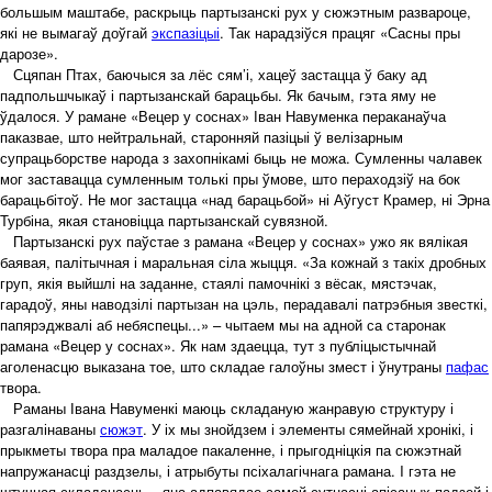
большым маштабе, раскрыць партызанскі рух у сюжэтным развароце,
які не вымагаў доўгай
экспазіцыі
. Так нарадзіўся працяг «Сасны пры
дарозе».
Сцяпан Птах, баючыся за лёс сям’і, хацеў застацца ў баку ад
падпольшчыкаў і партызанскай барацьбы. Як бачым, гэта яму не
ўдалося. У рамане «Вецер у соснах» Іван Навуменка пераканаўча
паказвае, што нейтральнай, старонняй пазіцыі ў велізарным
супрацьборстве народа з захопнікамі быць не можа. Сумленны чалавек
мог заставацца сумленным толькі пры ўмове, што пераходзіў на бок
барацьбітоў. Не мог застацца «над барацьбой» ні Аўгуст Крамер, ні Эрна
Турбіна, якая становіцца партызанскай сувязной.
Партызанскі рух паўстае з рамана «Вецер у соснах» ужо як вялікая
баявая, палітычная і маральная сіла жыцця. «За кожнай з такіх дробных
груп, якія выйшлі на заданне, стаялі памочнікі з вёсак, мястэчак,
гарадоў, яны наводзілі партызан на цэль, перадавалі патрэбныя звесткі,
папярэджвалі аб небяспецы...» – чытаем мы на адной са старонак
рамана «Вецер у соснах». Як нам здаецца, тут з публіцыстычнай
аголенасцю выказана тое, што складае галоўны змест і ўнутраны
пафас
твора.
Раманы Івана Навуменкі маюць складаную жанравую структуру і
разгалінаваны
сюжэт
. У іх мы знойдзем і элементы сямейнай хронікі, і
прыкметы твора пра маладое пакаленне, і прыгодніцкія па сюжэтнай
напружанасці раздзелы, і атрыбуты псіхалагічнага рамана. I гэта не
штучная складанасць – яна адпавядае самой сутнасці апісаных падзей і