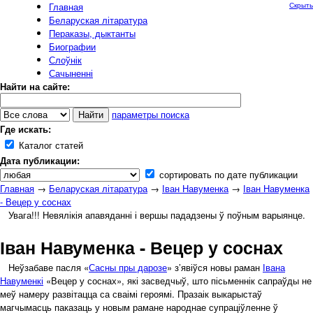
Главная
Скрыть
Беларуская літаратура
Пераказы, дыктанты
Биографии
Слоўнік
Сачыненні
Найти на сайте:
параметры поиска
Где искать:
Каталог статей
Дата публикации:
сортировать по дате публикации
Главная
→
Беларуская літаратура
→
Іван Навуменка
→
Іван Навуменка
- Вецер у соснах
Увага!!! Невялікія апавяданні і вершы пададзены ў поўным варыянце.
Іван Навуменка - Вецер у соснах
Неўзабаве пасля «
Сасны пры дарозе
» з’явіўся новы раман
Івана
Навуменкі
«Вецер у соснах», які засведчыў, што пісьменнік сапраўды не
меў намеру развітацца са сваімі героямі. Празаік выкарыстаў
магчымасць паказаць у новым рамане народнае супраціўленне ў