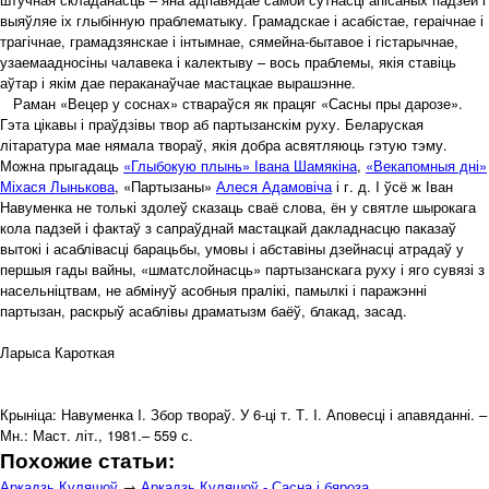
выяўляе іх глыбінную праблематыку. Грамадскае і асабістае, гераічнае і
трагічнае, грамадзянскае і інтымнае, сямейна-бытавое і гістарычнае,
узаемаадносіны чалавека і калектыву – вось праблемы, якія ставіць
аўтар і якім дае пераканаўчае мастацкае вырашэнне.
Раман «Вецер у соснах» ствараўся як працяг «Сасны пры дарозе».
Гэта цікавы і праўдзівы твор аб партызанскім руху. Беларуская
літаратура мае нямала твораў, якія добра асвятляюць гэтую тэму.
Можна прыгадаць
«Глыбокую плынь» Івана Шамякіна
,
«Векапомныя дні»
Міхася Лынькова
, «Партызаны»
Алеся Адамовіча
і г. д. I ўсё ж Іван
Навуменка не толькі здолеў сказаць сваё слова, ён у святле шырокага
кола падзей і фактаў з сапраўднай мастацкай дакладнасцю паказаў
вытокі і асаблівасці барацьбы, умовы і абставіны дзейнасці атрадаў у
першыя гады вайны, «шматслойнасць» партызанскага руху і яго сувязі з
насельніцтвам, не абмінуў асобныя пралікі, памылкі і паражэнні
партызан, раскрыў асаблівы драматызм баёў, блакад, засад.
Ларыса Кароткая
Крыніца: Навуменка I. Збор твораў. У 6-ці т. Т. I. Аповесці і апавяданні. –
Мн.: Маст. літ., 1981.– 559 с.
Похожие статьи:
Аркадзь Куляшоў
→
Аркадзь Куляшоў - Сасна і бяроза