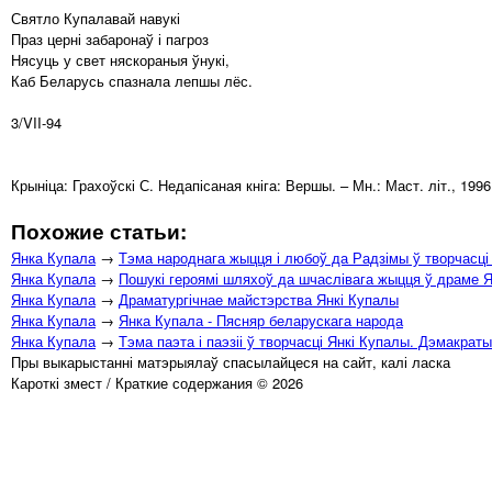
Святло Купалавай навукі
Праз церні забаронаў і пагроз
Нясуць у свет няскораныя ўнукі,
Каб Беларусь спазнала лепшы лёс.
3/VII-94
Крыніца: Грахоўскі С. Недапісаная кніга: Вершы. – Мн.: Маст. літ., 1996.
Похожие статьи:
Янка Купала
→
Тэма народнага жыцця і любоў да Радзімы ў творчасці
Янка Купала
→
Пошукі героямі шляхоў да шчаслівага жыцця ў драме Я
Янка Купала
→
Драматургічнае майстэрства Янкі Купалы
Янка Купала
→
Янка Купала - Пясняр беларускага народа
Янка Купала
→
Тэма паэта і паэзіі ў творчасці Янкі Купалы. Дэмакраты
Пры выкарыстанні матэрыялаў спасылайцеся на сайт, калі ласка
Кароткі змест / Краткие содержания © 2026