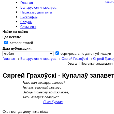
Главная
Скрыть
Беларуская літаратура
Пераказы, дыктанты
Биографии
Слоўнік
Сачыненні
Найти на сайте:
Где искать:
Каталог статей
Дата публикации:
сортировать по дате публикации
Главная
→
Беларуская літаратура
→
Сяргей Грахоўскі
→
Сяргей Грахо
Увага!!! Невялікія апавяданн
Сяргей Грахоўскі - Купалаў запаве
Чаго вам хочацца, панове?
Які вас выклікаў прымус
Забіць трывогу аб тэй мове,
Якой азваўся беларус?
Янка Купала
Схіляюся да долу нізка-нізка,