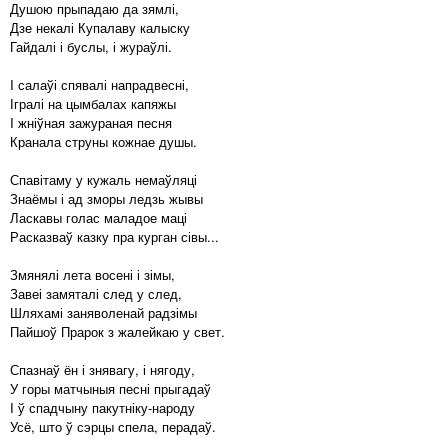
Душою прыпадаю да зямлі,
Дзе некалі Купалаву калыску
Гайдалі і буслы, і жураўлі.
I салаўі спявалі напрадвесні,
Ігралі на цымбалах капяжы
I жніўная зажураная песня
Кранала струны кожнае душы.
Спавітаму у кужаль немаўляці
Знаёмы і ад зморы ледзь жывы
Ласкавы голас маладое маці
Расказваў казку пра курган сівы...
Змянялі лета восені і зімы,
Завеі замяталі след у след,
Шляхамі заняволенай радзімы
Пайшоў Прарок з жалейкаю у свет.
Спазнаў ён і знявагу, і нягоду,
У горы матчыныя песні прыгадаў
I ў спадчыну пакутніку-народу
Усё, што ў сэрцы спела, перадаў.