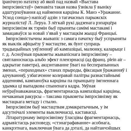
іранічную нататку аб якой пад назвай «Выстава
імпрэсіяністаў» (менавіта такая назва ўзнікла ў выніку
адштурхоўвання ад наймення карціны К. Манэ «Уражанне.
Усход сонца») напісаў адзін з тагачасных парыжскіх
журналістаў Л. Леруа. З лёгкай рукі дадзенага рэпарцёра
імпрэсіянізм як тэрмін быў прыняты самімі мастакамі і
замацаваўся за новай з’явай у мастацкім жыцці Францыі.
Імпрэсіяністычны жывапіс з самага пачатку быў успрыняты
як выклік афіцыёзу ў мастацтве, як бунт супраць
традыцыйных уяўленняў аб кампазіцыі, малюнку, каларыце і
г. д. Асноўныя прыкметы жывапіснага імпрэсіянізму –
святланоснасць альбо эфект пленэрнасці (ад франц. рlеіn аіr –
адкрытае паветра), акцэнтаванне ўвагі на бесперапынных
зменах, «пераходных» станах прыроды, фіксацыя ўражанняў і
адчуванняў, узбагачэнне колеравай палітры разнастайнымі
адценнямі, кампаноўка карціны па прынцыпу імгненнага
здымка ці выпадкова спыненага кадра. Уяўная
неўраўнаважанасць, фрагментарнасць кампазіцыі карціны,
нечаканыя ракурсы – таксама прыкметы імпрэсіянізму як
мастацкага метаду і стылю.
Імпрэсіянізм быў мастацтвам дэмакратычным, у ім
адсутнічалі элементы выключнасці, каставасці.
Літаратурнаму імпрэсіянізму ўласцівы фрагментарнасць,
адрывістасць расповеду, «стэнаграфаванне» асобнага,
канкрэтнага, выключная ўвага да дэталі, да найтанчэйшых