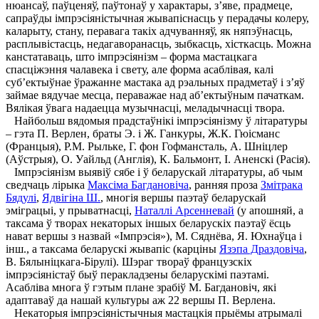
нюансаў, паўценяў, паўтонаў у характары, з’яве, прадмеце,
сапраўды імпрэсіяністычная жывапіснасць у перадачы колеру,
каларыту, стану, перавага такіх адчуванняў, як няпэўнасць,
расплывістасць, недагаворанасць, зыбкасць, хісткасць. Можна
канстатаваць, што імпрэсіянізм – форма мастацкага
спасціжэння чалавека і свету, але форма асаблівая, калі
суб’ектыўнае ўражанне мастака ад рэальных прадметаў і з’яў
займае вядучае месца, пераважае над аб’ектыўным пачаткам.
Вялікая ўвага надаецца музычнасці, меладычнасці твора.
Найбольш вядомыя прадстаўнікі імпрэсіянізму ў літаратуры
– гэта П. Верлен, браты Э. і Ж. Ганкуры, Ж.К. Гюісманс
(Францыя), Р.М. Рыльке, Г. фон Гофмансталь, А. Шніцлер
(Аўстрыя), О. Уайльд (Англія), К. Бальмонт, I. Аненскі (Расія).
Імпрэсіянізм выявіў сябе і ў беларускай літаратуры, аб чым
сведчаць лірыка
Максіма Багдановіча
, ранняя проза
Змітрака
Бядулі
,
Ядвігіна Ш.
, многія вершы паэтаў беларускай
эміграцыі, у прыватнасці,
Наталлі Арсенневай
(у апошняй, а
таксама ў творах некаторых іншых беларускіх паэтаў ёсць
нават вершы з назвай «Імпрэсія»), М. Сяднёва, Я. Юхнаўца і
інш., а таксама беларускі жывапіс (карціны
Язэпа Драздовіча
,
В. Бялыніцкага-Бірулі). Шэраг твораў французскіх
імпрэсіяністаў быў перакладзены беларускімі паэтамі.
Асабліва многа ў гэтым плане зрабіў М. Багдановіч, які
адаптаваў да нашай культуры аж 22 вершы П. Верлена.
Некаторыя імпрэсіяністычныя мастацкія прыёмы атрымалі