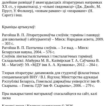
далейшае развіццё ў авангардысцкіх літаратурных напрамках
XX ст., у прыватнасці, у «плыні свядомасці» (Дж. Джойс, М.
Пруст, У. Фолкнер), «новым рамане» ці «неарамане» (Н.
Сарот) і інш.
Крыніцы артыкулаў:
Рагойша В. П. Літаратуразнаўчы слоўнік: тэрміны i паняцці:
для школьнікаў i абітурыентаў – Мінск: Народная асвета, 2009.
– 303 с.
Рагойша В. П. Паэтычны слоўнік. – 3-е выд. – Мінск:
Беларуская навука, 2004. – 576 с.
Слоўнік лінгвастылістычных і тэксталагічных тэрмінаў.
Складальнікі: Абабурка М. В., Казімірская Т. А, Саўчанка В.
М. – Магілёў: УА «МДУ імя А. А. Куляшова», 2012. – 284 с.
Тэорыя літаратуры: дапаможнік для студэнтаў філалагічных
спецыяльнасцей ВНУ / В.І. Яцухна; Міністэрства адукацыі
Рэспублікі Беларусь, Гомельскі дзяржаўны універсітэт імя Ф.
Скарыны. – Гомель: ГДУ імя Ф. Скарыны», 2006. – 279 с.
Пры выкарыстанні матэрыялаў спасылайцеся на сайт, калі
ласка
Кароткі змест / Краткие содержания © 2026