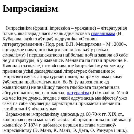
Імпрэсіянізм
Імпрэсіянізм (франц. impression – уражанне) – літаратурная
плынь, якая зарадзілася амаль адначасова з
сімвалізмам
(Н.
Кубарава, адзін з аўтараў падручніка «Основы
литературоведения / Под. ред. В.П. Мещерякова.– М., 2000»,
сцвярджае нават, што імпрэсіянізм існаваў у рамках
сімвалізму) і першапачаткова найбольш поўна заявіла аб сабе
не ў літаратуры, а ў жывапісе. Менавіта па гэтай прычыне Е.
Лявонава зазначае, што «існаванне імпрэсіянізму як метаду
прызнана ўсімі даследчыкамі літаратуры; бытаванне ж
імпрэсіянізму як літаратурнай плыні, напрамку шмат каму
ўяўляецца праблематычным, бо ён (у адрозненне ад
жывапіснага) не знайшоў такога глыбокага тэарэтычнага
абгрунтавання, як, напрыклад,
натуралізм
ці сімвалізм. У той
жа час існуе думка, згодна з якой адсутнасць маніфестаў ужо
сама па сабе з’яўляецца характэрнай прыкметай менавіта
гэтай плыні ў літаратуры».
Зараджэнне імпрэсіянізму адносяць да 60-70-х гг. ХІХ ст.,
калі цэлая група мастакоў заявіла аб прынцыпова новай якасці
жывапісу. У 1874 г. адбылася першая выстава мастакоў-
імпрэсіяністаў (Э. Манэ, К. Манэ, Э. Дэга, О. Рэнуара і інш.),