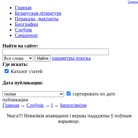
Скрыть
Главная
Беларуская літаратура
Пераказы, дыктанты
Биографии
Слоўнік
Сачыненні
Найти на сайте:
параметры поиска
Где искать:
Каталог статей
Дата публикации:
сортировать по дате
публикации
Главная
→
Слоўнік
→
І
→
Імпрэсіянізм
Увага!!! Невялікія апавяданні і вершы пададзены ў поўным
варыянце.