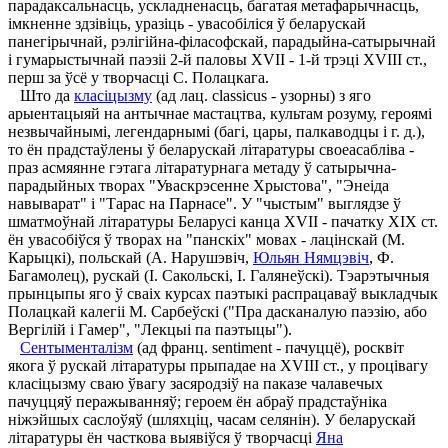
парадаксальнасць, ускладненасць, багатая метафарычнасць,
імкненне здзівіць, уразіць - увасобіліся ў беларускай
панегірычнай, рэлігійна-філасофскай, парадыйна-сатырычнай
і гумарыстычнай паэзіі 2-й паловы ХVІІ - 1-й трэці ХVІІІ ст.,
перш за ўсё у творчасці С. Полацкага.
Што да
класіцызму
(ад лац. classicus - узорны) з яго
арыентацыяй на антычнае мастацтва, культам розуму, героямі
незвычайнымі, легендарнымі (багі, цары, палкаводцы і г. д.),
то ён прадстаўлены ў беларускай літаратуры своеасабліва -
праз асмяянне гэтага літаратурнага метаду ў сатырычна-
парадыйных творах "Уваскрэсенне Хрыстова", "Энеіда
навыварат" і "Тарас на Парнасе". У "чыстым" выглядзе ў
шматмоўнай літаратуры Беларусі канца ХVІІ - пачатку ХІХ ст.
ён увасобіўся ў творах на "панскіх" мовах - лацінскай (М.
Карыцкі), польскай (А. Нарушэвіч,
Юльян Нямцэвіч
, Ф.
Багамолец), рускай (І. Сакольскі, І. Галянеўскі). Тэарэтычныя
прынцыпы яго ў сваіх курсах паэтыкі распрацаваў выкладчык
Полацкай калегіі М. Сарбеўскі ("Пра дасканалую паэзію, або
Вергілій і Гамер", "Лекцыі па паэтыцы").
Сентыменталізм
(ад франц. sentiment - пачуццё), росквіт
якога ў рускай літаратуры прыпадае на ХVІІІ ст., у процівагу
класіцызму сваю ўвагу засяродзіў на паказе чалавечых
пачуццяў перажыванняў; героем ён абраў прадстаўніка
ніжэйшых саслоўяў (шляхціц, часам селянін). У беларускай
літаратуры ён часткова выявіўся ў творчасці
Яна