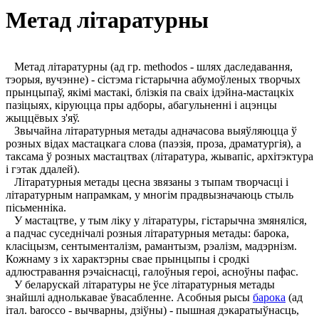
Метад літаратурны
Метад літаратурны (ад гр. methodos - шлях даследавання,
тэорыя, вучэнне) - сістэма гістарычна абумоўленых творчых
прынцыпаў, якімі мастакі, блізкія па сваіх ідэйна-мастацкіх
пазіцыях, кіруюцца пры адборы, абагульненні і ацэнцы
жыццёвых з'яў.
Звычайна літаратурныя метады адначасова выяўляюцца ў
розных відах мастацкага слова (паэзія, проза, драматургія), а
таксама ў розных мастацтвах (літаратура, жывапіс, архітэктура
і гэтак ддалей).
Літаратурныя метады цесна звязаны з тыпам творчасці і
літаратурным напрамкам, у многім прадвызначаюць стыль
пісьменніка.
У мастацтве, у тым ліку у літаратуры, гістарычна змяняліся,
а падчас суседнічалі розныя літаратурныя метады: барока,
класіцызм, сентыменталізм, рамантызм, рэалізм, мадэрнізм.
Кожнаму з іх характэрны свае прынцыпы і сродкі
адлюстравання рэчаіснасці, галоўныя героі, асноўны пафас.
У беларускай літаратуры не ўсе літаратурныя метады
знайшлі аднолькавае ўвасабленне. Асобныя рысы
барока
(ад
італ. barocco - вычварны, дзіўны) - пышная дэкаратыўнасць,