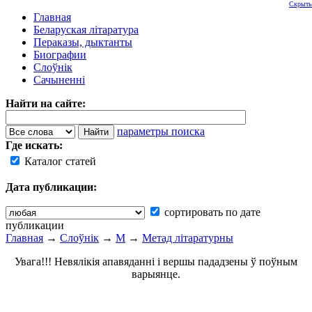
Скрыть
Главная
Беларуская літаратура
Пераказы, дыктанты
Биографии
Слоўнік
Сачыненні
Найти на сайте:
параметры поиска
Где искать:
Каталог статей
Дата публикации:
сортировать по дате
публикации
Главная
→
Слоўнік
→
М
→
Метад літаратурны
Увага!!! Невялікія апавяданні і вершы пададзены ў поўным
варыянце.