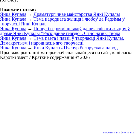
Похожие статьи:
Янка Купала
→
Драматургічнае майстэрства Янкі Купалы
Янка Купала
→
Тэма народнага жыцця і любоў да Радзімы ў
творчасці Янкі Купалы
Янка Купала
→
Пошукі героямі шляхоў да шчаслівага жыцця ў
драме Янкі Купалы "Раскіданае гняздо". Сэнс назвы твора
Янка Купала
→
Тэма паэта і паэзіі ў творчасці Янкі Купалы.
Дэмакратызм і народнасць яго творчасці
Янка Купала
→
Янка Купала - Пясняр беларускага народа
Пры выкарыстанні матэрыялаў спасылайцеся на сайт, калі ласка
Кароткі змест / Краткие содержания © 2026
выделить все
|
снять все