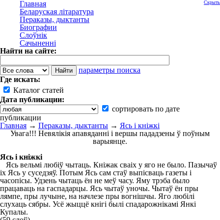
Главная
Скрыть
Беларуская літаратура
Пераказы, дыктанты
Биографии
Слоўнік
Сачыненні
Найти на сайте:
параметры поиска
Где искать:
Каталог статей
Дата публикации:
сортировать по дате
публикации
Главная
→
Пераказы, дыктанты
→
Ясь і кніжкі
Увага!!! Невялікія апавяданні і вершы пададзены ў поўным
варыянце.
Ясь і кніжкі
Ясь вельмі любіў чытаць. Кніжак сваіх у яго не было. Пазычаў
іх Ясь у суседзяў. Потым Ясь сам стаў выпісваць газеты і
часопісы. Удзень чытаць ён не меў часу. Яму трэба было
працаваць на гаспадарцы. Ясь чытаў уночы. Чытаў ён пры
лямпе, пры лучыне, на начлезе пры вогнішчы. Яго любілі
слухаць сябры. Усё жыццё кнігі былі спадарожнікамі Янкі
Купалы.
(59 слоў)