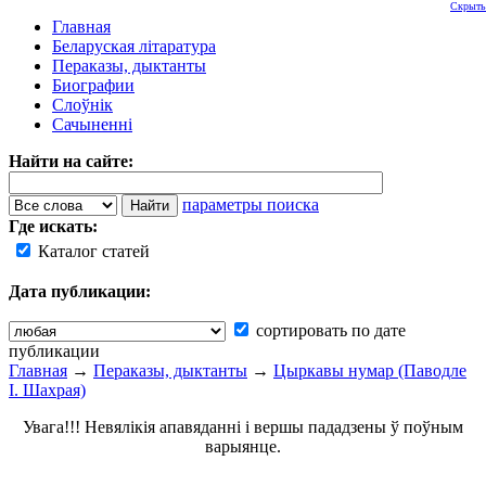
Скрыть
Главная
Беларуская літаратура
Пераказы, дыктанты
Биографии
Слоўнік
Сачыненні
Найти на сайте:
параметры поиска
Где искать:
Каталог статей
Дата публикации:
сортировать по дате
публикации
Главная
→
Пераказы, дыктанты
→
Цыркавы нумар (Паводле
І. Шахрая)
Увага!!! Невялікія апавяданні і вершы пададзены ў поўным
варыянце.