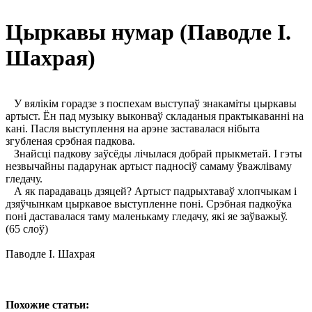
Цыркавы нумар (Паводле І.
Шахрая)
У вялікім горадзе з поспехам выступаў знакаміты цыркавы
артыст. Ён пад музыку выконваў складаныя практыкаванні на
кані. Пасля выступлення на арэне заставалася нібыта
згубленая срэбная падкова.
Знайсці падкову заўсёды лічылася добрай прыкметай. І гэты
незвычайны падарунак артыст падносіў самаму ўважліваму
гледачу.
А як парадаваць дзяцей? Артыст падрыхтаваў хлопчыкам і
дзяўчынкам цыркавое выступленне поні. Срэбная падкоўка
поні даставалася таму маленькаму гледачу, які яе заўважыў.
(65 слоў)
Паводле І. Шахрая
Похожие статьи: