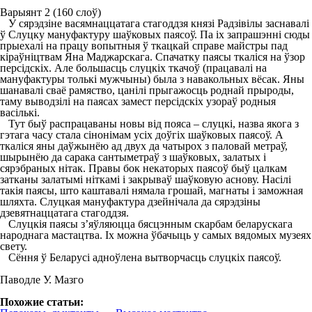
Варыянт 2 (160 слоў)
У сярэдзіне васямнаццатага стагоддзя князі Радзівілы заснавалі
ў Слуцку мануфактуру шаўковых паясоў. Па іх запрашэнні сюды
прыехалі на працу вопытныя ў ткацкай справе майстры пад
кіраўніцтвам Яна Маджарскага. Спачатку паясы ткаліся на ўзор
персідскіх. Але большасць слуцкіх ткачоў (працавалі на
мануфактуры толькі мужчыны) была з навакольных вёсак. Яны
шанавалі сваё рамяство, цанілі прыгажосць роднай прыроды,
таму выводзілі на паясах замест персідскіх узораў родныя
васількі.
Тут быў распрацаваны новы від пояса – слуцкі, назва якога з
гэтага часу стала сінонімам усіх доўгіх шаўковых паясоў. А
ткаліся яны даўжынёю ад двух да чатырох з паловай метраў,
шырынёю да сарака сантыметраў з шаўковых, залатых і
сярэбраных нітак. Правы бок некаторых паясоў быў цалкам
затканы залатымі ніткамі і закрываў шаўковую аснову. Насілі
такія паясы, што каштавалі нямала грошай, магнаты і заможная
шляхта. Слуцкая мануфактура дзейнічала да сярэдзіны
дзевятнаццатага стагоддзя.
Слуцкія паясы з’яўляюцца бясцэнным скарбам беларускага
народнага мастацтва. Іх можна ўбачыць у самых вядомых музеях
свету.
Сёння ў Беларусі адноўлена вытворчасць слуцкіх паясоў.
Паводле У. Мазго
Похожие статьи: