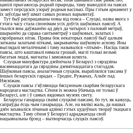
цанілі прыгажосць роднай прыроды, таму выводзілі на паясах
замест персідскіх узораў родныя васількі. Пры гэтым арнамент у
іх заўсёды меў шмат самых розных варыянтаў.
Тут быў распрацаваны новы від пояса – Слуцкі, назва якога з
гэтага часу стала сінонімам усіх доўгіх шаўковых паясоў. А
ткаліся яны даўжынёю ад двух да чатырох з паловай метраў,
шырынёю да сарака сантыметраў з шаўковых, залатых і
сярэбраных нітак. Правы бок некаторых паясоў быў цалкам
затканы залатымі ніткамі, закрываючы шаўковую аснову. Яны
выглядалі металічнымі і таму называліся «літымі». Насіць такія
паясы, што каштавалі нямала грошай, маглі толькі вельмі
багатыя людзі, магнаты і заможная шляхта.
Слуцкая мануфактура дзейнічала ў Беларусі з сярэдзіны
васямнаццатага да сярэдзіны дзевятнаццатага стагоддзя.
Шаўковыя паясы, аналагічныя слуцкім, вырабляліся таксама ў
іншых беларускіх гарадах – Гродне, Ружанах, Альбе пад
Нясвіжам.
Слуцкія паясы з’яўляюцца бясцэнным скарбам беларускага
народнага мастацтва. Сёння іх можна ўбачыць не толькі ў
Беларусі, але і ў самых вядомых музеях свету.
Беларусы ганарацца сваімі слуцкімі паясамі, бо тут, як кажуць,
сапраўды ёсць чым ганарыцца. Але, на вялікі жаль, да нашых
дзён захаваліся лічаныя адзінкі гэтых цудоўных твораў ткацкага
мастацтва. Таму сёння ў Беларусі адраджаецца свой
нацыянальны брэнд – вытворчасць слуцкіх паясоў.