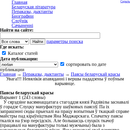
Главная
Скрыть
Беларуская літаратура
Пераказы, дыктанты
Биографии
Слоўнік
Сачыненні
Найти на сайте:
параметры поиска
Где искать:
Каталог статей
Дата публикации:
сортировать по дате
публикации
Главная
→
Пераказы, дыктанты
→
Паясы беларускай красы
Увага!!! Невялікія апавяданні і вершы пададзены ў поўным
варыянце.
Паясы беларускай красы
Варыянт 1 (243 словы)
У сярэдзіне васямнаццатага стагоддзя князі Радзівілы заснавалі
ў горадзе Слуцку мануфактуру шаўковых паясоў. Па іх
запрашэнні сюды прыехалі на працу вопытныя ў ткацкай справе
майстры пад кіраўніцтвам Яна Маджарскага. Спачатку паясы
ткаліся на ўзор персідскіх. Але большасць слуцкіх ткачоў
(працавалі на мануфактуры толькі мужчыны) была з
навакольных беларускіх вёсак. Яны шанавалі сваё рамяство,