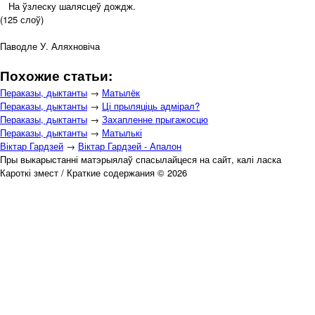
На ўзлеску шалясцеў дождж.
(125 слоў)
Паводле У. Аляхновіча
Похожие статьи:
Пераказы, дыктанты
→
Матылёк
Пераказы, дыктанты
→
Ці прыляціць адмірал?
Пераказы, дыктанты
→
Захапленне прыгажосцю
Пераказы, дыктанты
→
Матылькі
Віктар Гардзей
→
Віктар Гардзей - Апалон
Пры выкарыстанні матэрыялаў спасылайцеся на сайт, калі ласка
Кароткі змест / Краткие содержания © 2026