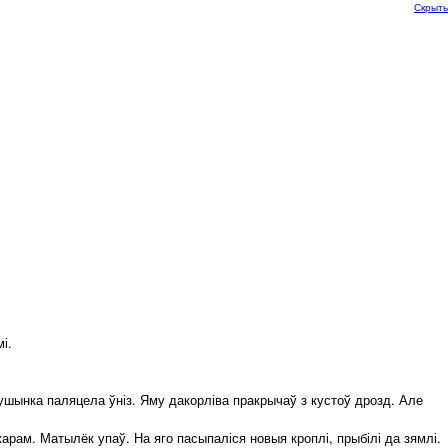
Скрыть
і.
шынка паляцела ўніз. Яму дакорліва пракрычаў з кустоў дрозд. Але
ам. Матылёк упаў. На яго пасыпаліся новыя кроплі, прыбілі да зямлі.