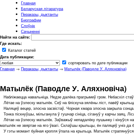
Главная
Беларуская літаратура
Пераказы, дыктанты
Биографии
Слоўнік
Сачыненні
Найти на сайте:
Где искать:
Каталог статей
Дата публикации:
сортировать по дате публикации
Главная
→
Пераказы, дыктанты
→
Матылёк (Паводле У. Аляхновіча)
Матылёк (Паводле У. Аляхновіча)
Набліжаецца навальніца. Недзе далёка прагрымеў гром. Небасхіл стаў ц
Лётае на ўзлеску матылёк. Сеў на бліскуча-зялёны ліст, павёў крыльцам
Наляцеў вецер, злосна засвістаў. Чорная хмара злосна закрыла сонца
Тонка піскнуўшы, мільганула ў гушчар сініца, сігануў у карчы заяц. Лі
Лётае на ўзлеску матылёк. Заўважыў непадалёку пушынку і кінуўся нас
матылёк не звяртае на яго ўвагі. Склаўшы крыльцы, ён паляцеў уніз да бл
У гэты момант буйная кропля ўпала на крыльца. Матылёк страпянуўся, с