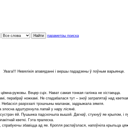
параметры поиска
Увага!!! Невялікія апавяданні і вершы пададзены ў поўным варыянце.
ёмна-ружовы. Вецер сціх. Нават самая тонкая галінка не хістаецца.
і, перабраў ножкамі. Не спадабалася тут – зноў затрапятаў над кветкам
. Небасхіл разрэзалі трэшчыны маланак, задрыжала зямля.
са злосна адштурхнула лапай у нару лісянё.
устрач ёй. Пушынка падскочыла вышэй. Дагнаў, стукнуў яе крылом, і пу
акітнай кветкі. Гэта пралеска.
прабуючы збавіцца ад яе. Кропля распаўзлася, напоўніла крыльца цяжар