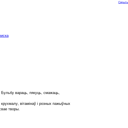
Скрыть
оиска
 Бульбу вараць, пякуць, смажаць,
 крухмалу, вітамінаў і розных пажыўных
свае творы.