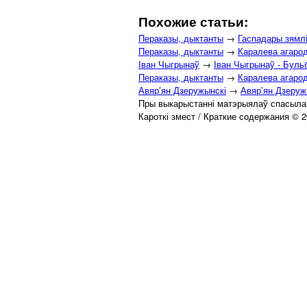
Похожие статьи:
Пераказы, дыктанты
→
Гаспадары зямл
Пераказы, дыктанты
→
Каралева агаро
Іван Чыгрынаў
→
Іван Чыгрынаў - Буль
Пераказы, дыктанты
→
Каралева агаро
Авяр’ян Дзеружынскі
→
Авяр’ян Дзеруж
Пры выкарыстанні матэрыялаў спасылай
Кароткі змест / Краткие содержания © 