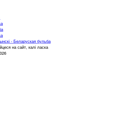
і
да
ба
да
ынскі - Беларуская бульба
цеся на сайт, калі ласка
2026