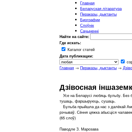
Главная
Беларуская літаратура
Пераказы, дыктанты
Биографии
Слоўнік
Сачыненні
Найти на сайте:
Где искать:
Каталог статей
Дата публикации:
сор
Главная
→
Пераказы, дыктанты
→
Дзів
Дзівосная іншазем
Усе на Беларусі любяць бульбу. Без бу
тушаць, фаршыруюць, сушаць.
Бульба прыйшла да нас з далёкай Амеры
рэчываў. Сёння цяжка абысціся чалавек
(65 слоў)
Паводле З. Марозава