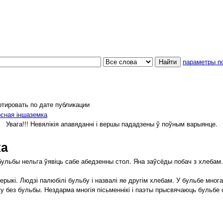
параметры п
тировать по дате публикации
осная іншаземка
Увага!!! Невялікія апавяданні і вершы пададзены ў поўным варыянце.
ка
льбы нельга ўявіць сабе абедзенны стол. Яна заўсёды побач з хлебам.
кі. Людзі палюбілі бульбу і назвалі яе другім хлебам. У бульбе многа
у без бульбы. Нездарма многія пісьменнікі і паэты прысвячаюць бульбе 