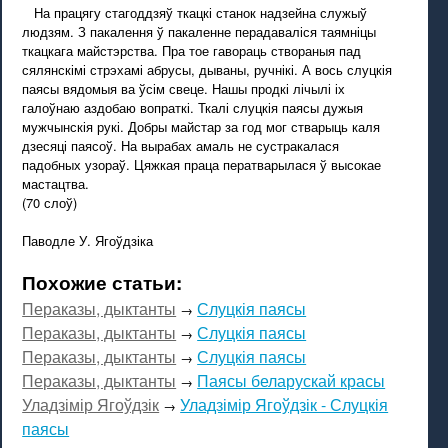
На працягу стагоддзяў ткацкі станок надзейна служыў
людзям. З пакалення ў пакаленне перадаваліся таямніцы
ткацкага майстэрства. Пра тое гавораць створаныя пад
сялянскімі стрэхамі абрусы, дываны, ручнікі. А вось слуцкія
паясы вядомыя ва ўсім свеце. Нашы продкі лічылі іх
галоўнаю аздобаю вопраткі. Ткалі слуцкія паясы дужыя
мужчынскія рукі. Добры майстар за год мог стварыць каля
дзесяці паясоў. На вырабах амаль не сустракалася
падобных узораў. Цяжкая праца ператварылася ў высокае
мастацтва.
(70 слоў)
Паводле У. Ягоўдзіка
Похожие статьи:
Пераказы, дыктанты
Слуцкія паясы
→
Пераказы, дыктанты
Слуцкія паясы
→
Пераказы, дыктанты
Слуцкія паясы
→
Пераказы, дыктанты
Паясы беларускай красы
→
Уладзімір Ягоўдзік
Уладзімір Ягоўдзік - Слуцкія
→
паясы