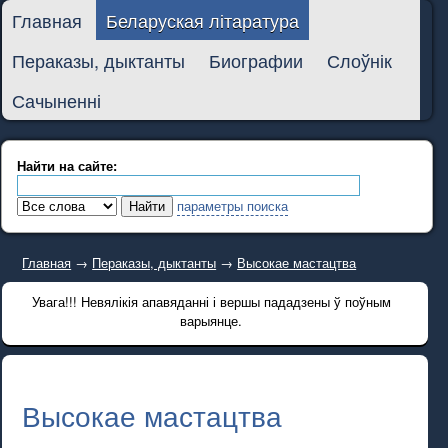
Главная
Беларуская літаратура
Пераказы, дыктанты
Биографии
Слоўнік
Сачыненні
Найти на сайте:
параметры поиска
Главная
→
Пераказы, дыктанты
→
Высокае мастацтва
Увага!!! Невялікія апавяданні і вершы пададзены ў поўным
варыянце.
Высокае мастацтва