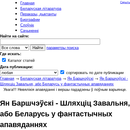
Главная
Скрыть
Беларуская літаратура
Пераказы, дыктанты
Биографии
Слоўнік
Сачыненні
Найти на сайте:
параметры поиска
Где искать:
Каталог статей
Дата публикации:
сортировать по дате публикации
Главная
→
Беларуская літаратура
→
Ян Баршчэўскі
→
Ян Баршчэўскі -
Шляхціц Завальня, або Беларусь у фантастычных апавяданнях
Увага!!! Невялікія апавяданні і вершы пададзены ў поўным варыянце.
Ян Баршчэўскі - Шляхціц Завальня,
або Беларусь у фантастычных
апавяданнях