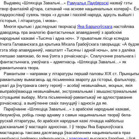
Выдавец «Шляхціца Завальні...»
Рамуальд Падбярэскі
назваў гэты
твор фантазіяй аўтара, сатканай «на аснове нацыянальных колераў». Ён
падкрэсліваў сувязь твора «з духам і паэзіяй народа, адкуль выйшлі і
гісторыя, і літаратура, і мова».
Многія крытыкі і даследчыкі творчасці
Яна Баршчэўскага
настойліва
даводзяць пра аналогію фантастычных апавяданняў з арабскімі
народнымі казкамі «Тысяча і адна ноч». У прыватным лісце ксяндза
Ігната Галаванскага да крытыка Міхала Грабоўскага гаворыцца: «А будзе
гэта збор апавяданняў, накшталт «Тысячы і адной ночы», але з далёка
лепшаю завязкаю, бо яна ўзята з рэчаіснасці». Спалучэнне рэальнага і
фантастычнага, умоўнага – адметнасць «Шляхціца Завальні...» як
рамантычнага твора.
Рамантызм – напрамак у літаратуры першай паловы XІX ст. Прынцыпы
рамантызму вымагаюць ад пісьменніка звароту да гісторыі, фальклору,
увагі да ўнутранага свету герояў – асобаў незвычайных, моцных, якія
выпрабоўваюцца незвычайнымі, экстрэмальнымі і звышэкстрэмальнымі
сітуацыямі выбару. Мэта пісьменнікаў-рамантыкаў не адлюстраванне
рэчаіснасці, а выяўленне сваіх пачуццяў і адносін да яе.
Параўнанне «Шляхціца Завальні...» з арабскімі народнымі казкамі,
безумоўна, робіць гонар аднаму з самых нацыянальных твораў бела-
рускай літаратуры, бо арабскія народныя казкі лічацца найбольш
дасканалымі ў мастацкіх адносінах. І ў творы Яна Баршчэўскага
мастацкасць таксама дасягаецца ўвасабленнем нацыянальнага праз
умоўнасці (найперш займальнасць і
алегорыю
) высокага ўзроўню. і ўсё