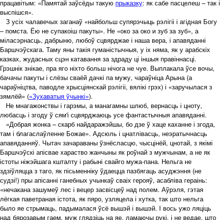
працавітым: «Памятай заўсёды такую
прыказку
: як сабе пасцелеш – так і
выспішся».
З усіх чалавечых заганаў «найбольш супярэчыць рэлігіі і агідная Богу
– помста. Ёю не супакоіш пакуты». Не «око за око и зуб за зуб», а
міласэрнасць, дабрыню, любоў сцвярджае і наша вера, і апавяданні
Баршчэўскага. Таму яны такія гуманістычныя, у іх няма, як у арабскіх
казках, жудасных сцэн катавання за здраду ці іншыя правіннасці.
Грэшнік знікае, пра яго ніхто больш нічога не чуе. Выплакала ўсе вочы,
бачачы пакуты і слёзы сваёй дачкі па мужу, чараўніца Арына (а
чараўніцтва, паводле хрысціянскай рэлігіі, вялікі грэх) і «заручылася з
зямлёй» (
«Зухаватыя ўчынкі»
).
Не мнагажонствы і гарэмы, а манагамны шлюб, вернасць і цноту,
любасць і згоду ў сям'і сцвярджаюць усе фантастычныя апавяданні.
«Добрая жонка – скарб найдаражэйшы, бо дзе ў хаце каханне і згода,
там і благаслаўленне Божае». Адсюль і цнатлівасць, неэратычнасць
апавяданняў. Чытач зачараваны ўзнёсласцю, чысцінёй, цнотай, з якімі
Баршчэўскі апісвае хараство жанчыны як роўнай з мужчынам, а не як
істоты ніжэйшага кшталту і рабыні свайго мужа-пана. Нельга не
здзіўляцца з таго, як пісьменніку ўдаецца пазбягаць асуджэння (не
судзі!) пры апісанні ганебных учынкаў сваіх герояў, асабліва гераінь:
«нечакана зашумеў лес і вецер засвісцеў над полем. Аўрэля, гэтая
лёгкая паветраная істота, як пяро, узляцела і хутка, так што нельга
было яе стрымаць, падымалася ўсё вышэй і вышэй. І вось ужо ляціць
над бярозавым гаем, муж глядзіць на яе, ламаючы рукі, і не ведае, што