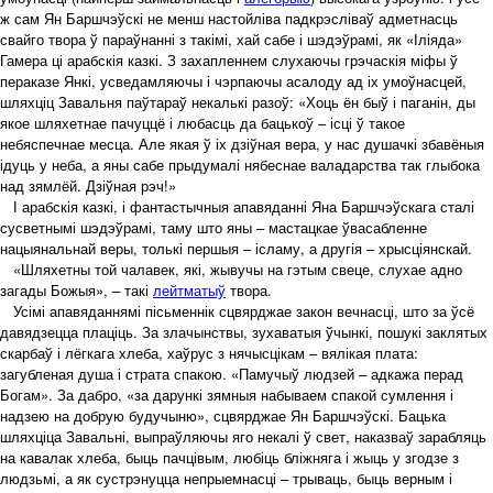
ж сам Ян Баршчэўскі не менш настойліва падкрэсліваў адметнасць
свайго твора ў параўнанні з такімі, хай сабе і шэдэўрамі, як «Іліяда»
Гамера ці арабскія казкі. З захапленнем слухаючы грэчаскія міфы ў
пераказе Янкі, усведамляючы і чэрпаючы асалоду ад іх умоўнасцей,
шляхціц Завальня паўтараў некалькі разоў: «Хоць ён быў і паганін, ды
якое шляхетнае пачуццё і любасць да бацькоў – ісці ў такое
небяспечнае месца. Але якая ў іх дзіўная вера, у нас душачкі збавёныя
ідуць у неба, а яны сабе прыдумалі нябеснае валадарства так глыбока
над зямлёй. Дзіўная рэч!»
І арабскія казкі, і фантастычныя апавяданні Яна Баршчэўскага сталі
сусветнымі шэдэўрамі, таму што яны – мастацкае ўвасабленне
нацыянальнай веры, толькі першыя – ісламу, а другія – хрысціянскай.
«Шляхетны той чалавек, які, жывучы на гэтым свеце, слухае адно
загады Божыя», – такі
лейтматыў
твора.
Усімі апавяданнямі пісьменнік сцвярджае закон вечнасці, што за ўсё
давядзецца плаціць. За злачынствы, зухаватыя ўчынкі, пошукі заклятых
скарбаў і лёгкага хлеба, хаўрус з нячысцікам – вялікая плата:
загубленая душа і страта спакою. «Памучыў людзей – адкажа перад
Богам». За дабро, «за дарункі зямныя набываем спакой сумлення і
надзею на добрую будучыню», сцвярджае Ян Баршчэўскі. Бацька
шляхціца Завальні, выпраўляючы яго некалі ў свет, наказваў зарабляць
на кавалак хлеба, быць пачцівым, любіць бліжняга і жыць у згодзе з
людзьмі, а як сустрэнуцца непрыемнасці – трываць, быць верным і