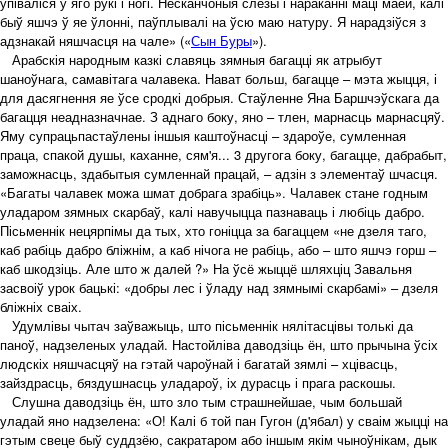
упіваліся ў яго рукі і ногі. Несканчоныя слёзы і нараканні маці маёй, калі
быў яшчэ ў яе ўлонні, паўплывалі на ўсю маю натуру. Я нарадзіўся з
адзнакай няшчасця на чале» («
Сын Буры
»).
Арабскія народным казкі славяць зямныя багацці як атрыбут
шаноўнага, самавітага чалавека. Нават больш, багацце – мэта жыцця, і
для дасягнення яе ўсе сродкі добрыя. Стаўленне Яна Баршчэўскага да
багацця неадназначнае. З аднаго боку, яно – тлен, марнасць марнасцяў.
Яму супрацьпастаўлены іншыя каштоўнасці – здароўе, сумленная
праца, спакой душы, каханне, сям'я... 3 другога боку, багацце, дабрабыт,
заможнасць, здабытыя сумленнай працай, – адзін з элементаў шчасця.
«Багаты чалавек можа шмат добрага зрабіць». Чалавек стане годным
уладаром зямных скарбаў, калі навучыцца пазнаваць і любіць дабро.
Пісьменнік нецярпімы да тых, хто гоніцца за багаццем «не дзеля таго,
каб рабіць дабро бліжнім, а каб нічога не рабіць, або – што яшчэ горш –
каб шкодзіць. Але што ж далей ?» На ўсё жыццё шляхціц Завальня
засвоіў урок бацькі: «добры лес і ўладу над зямнымі скарбамі» – дзеля
бліжніх сваіх.
Удумлівы чытач заўважыць, што пісьменнік нялітасцівы толькі да
паноў, надзеленых уладай. Настойліва даводзіць ён, што прычына ўсіх
людскіх няшчасцяў на гэтай чароўнай і багатай зямлі – хцівасць,
зайздрасць, бяздушнасць уладароў, іх дурасць і прага раскошы.
Слушна даводзіць ён, што зло тым страшнейшае, чым большай
уладай яно надзелена: «О! Калі б той пан Гугон (д'ябал) у сваім жыцці на
гэтым свеце быў суддзёю, сакратаром або іншым якім чыноўнікам, дык