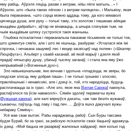
яму рабіць. Аўрэля ляціць разам з ветрам, нібы лёгкі матыль...» І
Аўрэлю, што «была такою лёгкою і з ветрам паляцела», і Мальвіну, якая
была пераканана, «што сэрца можно аддаць тому, да кого мімаволі
цягнецца душа, але руку – толькі таму, хто золотом і пашанаю абяцае
жыццёвы дабрабыт», аўтар не вінаваціць, а шчыра спачувае тым, на
чыім жыццёвым шляху сустрэліся такія жанчыны.
Глыбока псіхалагічна і пераканальна паказвае пісьменнік не толькі тое,
што цэментуе сям'ю, але і што яе нішчыць, разбурае: «Усчалася між імі
спрэчка, і нечакана зашумеў лес і вецер засвісцеў над полем» («Шкаляр
Люцэфуга»). Альберт у сваёй каханай, аб якой марыў і дзеля якой
прадаў нячысціку душу, убачыў тысячу заганаў, і стала яна яму ўжо
непрывабнай («Вогненныя духі»).
Зло невынішчальнае, яно вечнае і здольна «пладзіцца, як звяры, бо
людская злосць яму добрая паша». І не толькі грэшнікі і злоснікі,
праклёншчыкі і ненавіснікі, але і дзеці іх, той, хто народзіцца, будуць
расплачвацца за іх грахі. «Але зло, якое яна [
Белая Сарока
] пакінула,
распаўзлося па ўсім наваколлі». Сямён здолеў перамагчы вужа
(
Вужыная карона
), але калі вярнуўся дахаты, «аж там безліч вужакаў,
сыкаючы, паўзуць пад лаву і пад печ. ... Доўга яшчэ дакучалі вужы
небараку Сямёну».
Усё мае свае вытокі. Рабы нараджаюць рабоў. Сын Буры таксама
будзе Бурай, бо за грахі, за рабскую псіхалогію сваіх бацькоў адкажуць
іх дзеці. «Мой бацька не разарваў жалезных кайданаў, якія колькі год