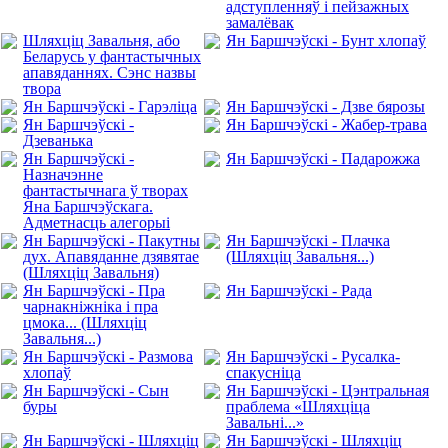
адступленняў і пейзажных
замалёвак
Шляхціц Завальня, або
Ян Баршчэўскі - Бунт хлопаў
Беларусь у фантастычных
апавяданнях. Сэнс назвы
твора
Ян Баршчэўскі - Гарэліца
Ян Баршчэўскі - Дзве бярозы
Ян Баршчэўскі -
Ян Баршчэўскі - Жабер-трава
Дзеванька
Ян Баршчэўскі -
Ян Баршчэўскі - Падарожжа
Назначэнне
фантастычнага ў творах
Яна Баршчэўскага.
Адметнасць алегорыі
Ян Баршчэўскі - Пакутны
Ян Баршчэўскі - Плачка
дух. Апавяданне дзявятае
(Шляхціц Завальня...)
(Шляхціц Завальня)
Ян Баршчэўскі - Пра
Ян Баршчэўскі - Рада
чарнакніжніка і пра
цмока... (Шляхціц
Завальня...)
Ян Баршчэўскі - Размова
Ян Баршчэўскі - Русалка-
хлопаў
спакусніца
Ян Баршчэўскі - Сын
Ян Баршчэўскі - Цэнтральная
буры
праблема «Шляхціца
Завальні...»
Ян Баршчэўскі - Шляхціц
Ян Баршчэўскі - Шляхціц