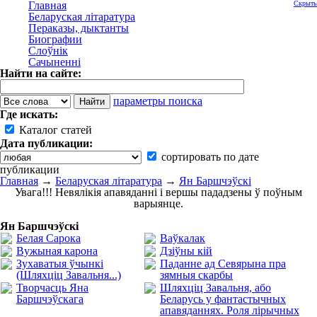
Главная
Скрыть
Беларуская літаратура
Пераказы, дыктанты
Биографии
Слоўнік
Сачыненні
Найти на сайте:
параметры поиска
Где искать:
Каталог статей
Дата публикации:
сортировать по дате
публикации
Главная
→
Беларуская літаратура
→
Ян Баршчэўскі
Увага!!! Невялікія апавяданні і вершы пададзены ў поўным
варыянце.
Ян Баршчэўскі
Белая Сарока
Ваўкалак
Вужыная карона
Дзіўны кій
Зухаватыя ўчынкі
Паданне ад Севярына пра
(Шляхціц Завальня...)
зямныя скарбы
Творчасць Яна
Шляхціц Завальня, або
Баршчэўскага
Беларусь у фантастычных
апавяданнях. Роля лірычных