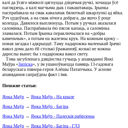
калі да ўсяго міжволі цягнуцца дзіцячыя ручкі, хочацца ўсё
паглядзець, а калі магчыма дык і пакаштаваць. Ірынка
паспрабавала на смак кавалачак бялюткай шкарлупкі ад яйка.
Рэч цудоўная, а на смак нічога добрага, ды яшчэ ў роце
колецца. Давялося выплюнуць. Потым у ручках аказалася
саломінка. Паспрабавала ёю пясок капаць, а саломінка
зламалася. Потым Ірынка пераключылася на «добры
каменьчык», а потым на жалезны крук. На кожным кроку –
новая загадка і адкрыццё. Таму падарожжа маленькай Ірачкі
вакол дома дало ёй столькі ўражанняў, колькі не кожны
дарослы вынес бы з падарожжа вакол свету.
Тэма загубленага дзяцінства гучыць у апавяданні Янкі
Маўра «
Запіска
», у ім ушаноўваецца памяць 13-гадовага
беларускага піянера-героя Алёшы Патапчыка. У аснове
апавядання сапраўдны факт і імя.
Похожие статьи:
Янка Маўр
→
Янка Маўр - На крызе
Янка Маўр
→
Янка Маўр - Багіра
Янка Маўр
→
Янка Маўр - Палескія рабінзоны
Янка Маўр
→
Янка Маўр - Багіра - ГДЗ