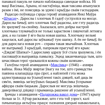
панавалі пакуль не пачало набліжацца савецкае войска. Ні
маці Васілька, Арына, ні настаўніца, якая таксама апынулася
разам з імі, не помсцяць за здзекі і крыўды сваім гаспадарам.
Радасцю поўняцца сэрцы герояў апавядання Янкі Маўра
«
Шчасце
». Дарослы і хлопчык 8 гадоў сустрэліся на мосце.
Дарослы бачыў, што хлопчык быў радасны, але гэту радасць
ён зразумеў па-свойму. Аказалася, што добры настрой
хлопчыка тлумачыўся не толькі хараством і пяшчотай летняга
дня, а на галаве ў яго была новая шапка. Хлопчыку вельмі
хацелася, каб дарослы заўважыў тую шапку. А ён не бачыў, бо
для дарослага новая рэч – справа такая звычайная. Хлопчык
не вытрымаў. З крыўдай, папрокам прагучаў яго крык:
«Дзядзя! Шапка!» І даросламу адразу ўсё стала зразумела, і ён
паспяшаўся выправіць памылку. Эцюд заканчваецца тым, што
шчаслівыя героі «разышліся кожны сваім шляхам».
Галоўны герой апавядання «
Максімка
» (1946) – ахвяра
вайны. Янка Маўр звяртае ўвагу на тое, што грамадства
павінна клапаціцца пра сірот, а найлепей гэта можа
адлюстравацца ва ўсынаўленні такіх дзяцей, каб даць ім
сям'ю, змяніць загінуўшых бацькоў. Максімка ўспрымае
афіцэра сваім бацькам. Дарослыя не могуць знішчыць
даверлівасці дзіцяці і прымаюць рашэнне аб усынаўленні.
Ірачцы з апавядання «
Падарожжа вакол дома
» (1947) крыху
больш за 1г. Аўтар расказвае, што гэта той узрост, калі
пачынаецца актыўны працэс пазнання дзецьмі навакольнага,