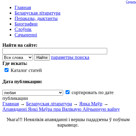
Скрыть
Главная
Беларуская літаратура
Пераказы, дыктанты
Биографии
Слоўнік
Сачыненні
Найти на сайте:
параметры поиска
Где искать:
Каталог статей
Дата публикации:
сортировать по дате
публикации
Главная
→
Беларуская літаратура
→
Янка Маўр
→
Апавяданні Янкі Маўра пра Вялікаую Айчынную вайну
Увага!!! Невялікія апавяданні і вершы пададзены ў поўным
варыянце.