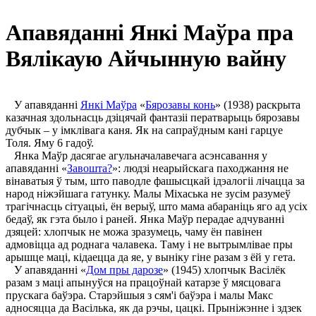
Апавяданні Янкі Маўра пра
Вялікаую Айчынную вайну
У апавяданні
Янкі Маўра
«
Бярозавы конь
» (1938) раскрыта
казачная здольнасць дзіцячай фантазіі ператварыць бярозавы
дубчык – у імклівага каня. Як на сапраўдным кані гарцуе
Толя. Яму 6 гадоў.
Янка Маўр дасягае агульначалавечага асэнсавання у
апавяданні «
Завошта?
»: людзі неарыйскага паходжання не
вінаватыя ў тым, што паводле фашысцкай ідэалогіі лічацца за
народ ніжэйшага гатунку. Малы Міхаська не зусім разумеў
трагічнасць сітуацыі, ён верыў, што мама абараніць яго ад усіх
бедаў, як гэта было і раней. Янка Маўр перадае адчуванні
дзяцей: хлопчык не можа зразумець, чаму ён павінен
адмовіцца ад роднага чалавека. Таму і не вытрымлівае пры
арышце маці, кідаецца да яе, у выніку гіне разам з ёй у гета.
У апавяданні «
Дом пры дарозе
» (1945) хлопчык Васілёк
разам з маці апынуўся на працоўнай катарзе ў мясцовага
прускага баўэра. Старэйшыя з сям'і баўэра і малы Макс
адносяцца да Васілька, як да рэчы, цацкі. Прыніжэнне і здзек