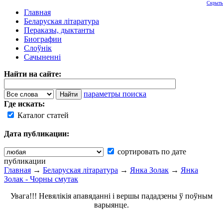
Скрыть
Главная
Беларуская літаратура
Пераказы, дыктанты
Биографии
Слоўнік
Сачыненні
Найти на сайте:
параметры поиска
Где искать:
Каталог статей
Дата публикации:
сортировать по дате
публикации
Главная
→
Беларуская літаратура
→
Янка Золак
→
Янка
Золак - Чорны смутак
Увага!!! Невялікія апавяданні і вершы пададзены ў поўным
варыянце.