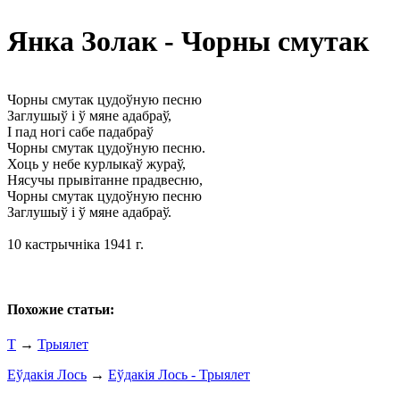
Янка Золак - Чорны смутак
Чорны смутак цудоўную песню
Заглушыў і ў мяне адабраў,
I пад ногі сабе падабраў
Чорны смутак цудоўную песню.
Хоць у небе курлыкаў жураў,
Нясучы прывітанне прадвесню,
Чорны смутак цудоўную песню
Заглушыў і ў мяне адабраў.
10 кастрычніка 1941 г.
Похожие статьи:
Т
→
Трыялет
Еўдакія Лось
→
Еўдакія Лось - Трыялет