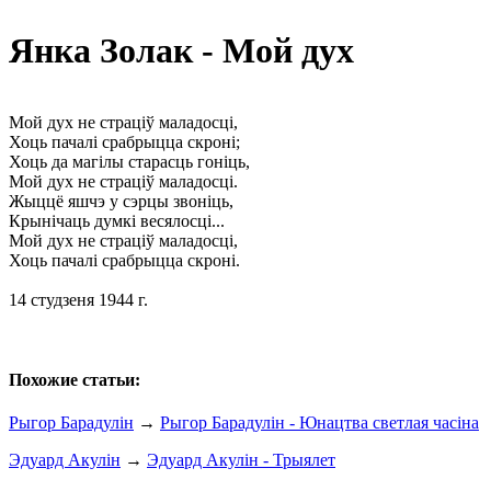
Янка Золак - Мой дух
Мой дух не страціў маладосці,
Хоць пачалі срабрыцца скроні;
Хоць да магілы старасць гоніць,
Мой дух не страціў маладосці.
Жыццё яшчэ у сэрцы звоніць,
Крынічаць думкі весялосці...
Мой дух не страціў маладосці,
Хоць пачалі срабрыцца скроні.
14 студзеня 1944 г.
Похожие статьи:
Рыгор Барадулін
→
Рыгор Барадулін - Юнацтва светлая часіна
Эдуард Акулін
→
Эдуард Акулін - Трыялет