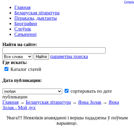
Скрыть
Главная
Беларуская літаратура
Пераказы, дыктанты
Биографии
Слоўнік
Сачыненні
Найти на сайте:
параметры поиска
Где искать:
Каталог статей
Дата публикации:
сортировать по дате
публикации
Главная
→
Беларуская літаратура
→
Янка Золак
→
Янка
Золак - Мой дух
Увага!!! Невялікія апавяданні і вершы пададзены ў поўным
варыянце.