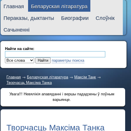
Главная
Беларуская літаратура
Пераказы, дыктанты
Биографии
Слоўнік
Сачыненні
Найти на сайте:
параметры поиска
Главная
→
Беларуская літаратура
→
Максім Танк
→
Творчасць Максіма Танка
Увага!!! Невялікія апавяданні і вершы пададзены ў поўным
варыянце.
Творчасць Максіма Танка