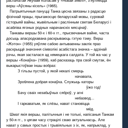
распачатай Якубам Коласам у «Новай зямлі», з’яўляецца
верш «Аўсяны кісель» (1965).
Патрыятычныя пачуцці Танка цесна звязаны з радасцю
фізічнай працы, прыгажосцю беларускай мовы, суровай
гісторыяй вайны, жывёльным і раслінным светам Беларусі і
асабліва ягоных родных нарачанскіх мясцінаў.
Танкавы вершы 50-х і 60-х гг., прысвечаныя вайне, часта
досыць апасродкавана раскрываюць гэтую тэму. Верш
«Жэтон» (1955) уяўляе сабою антываенны заклік праз
раскрыццё значэння сімволікі асабістага значка – адзінай
рэчы, якая засталася ад нямецкага салдата. У той жа час у
вершы «Конаўка» (1959), каб расказаць пра свой смутак, ён
выкарыстоўвае іншы вобраз:
З гільзы пустой, у якой некалі смерць
начавала,
Зроблена добрая конаўка. Служыць каторы
ўжо год!
Бачу сваіх незабыўных сяброў, у агні
небазвод...
І гаркаватым, як слёзы, нават становіцца
мёд.
Шмат якія вершы, палітычныя і не толькі, напісаныя Танкам
у 50-я гг., з цягам часу страцілі сваю актуальнасць. Але
нават у самых простых і трывіяльных з іх, як, напрыклад, у