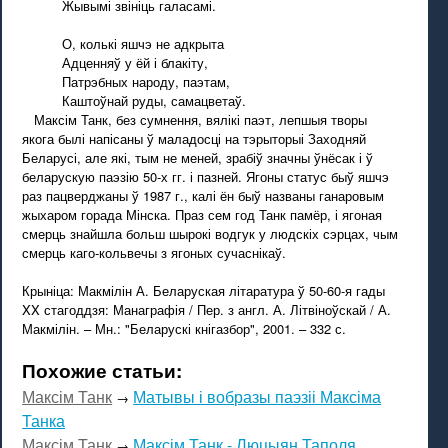
Жывымі звініць галасамі.
О, колькі яшчэ не адкрыта
Адценняў у ёй і блакіту,
Патрэбных народу, паэтам,
Каштоўнай руды, самацветаў.
Максім Танк, без сумнення, вялікі паэт, лепшыя творы
якога былі напісаны ў маладосці на тэрыторыі Заходняй
Беларусі, але які, тым не меней, зрабіў значны ўнёсак і ў
беларускую паэзію 50-х гг. і пазней. Ягоны статус быў яшчэ
раз пацверджаны ў 1987 г., калі ён быў названы ганаровым
жыхаром горада Мінска. Праз сем год Танк памёр, і ягоная
смерць знайшла больш шырокі водгук у людскіх сэрцах, чым
смерць каго-кольвечы з ягоных сучаснікаў.
Крыніца: Макмілін А. Беларуская літаратура ў 50-60-я гады
XX стагоддзя: Манаграфія / Пер. з англ. А. Літвіноўскай / А.
Макмілін. – Мн.: "Беларускі кнігазбор", 2001. – 332 с.
Похожие статьи:
Максім Танк
Матывы і вобразы паэзіі Максіма
→
Танка
Максім Танк
Максім Танк - Люцыян Таполя.
→