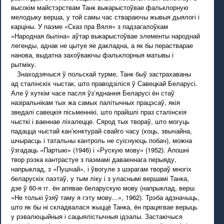
высокім майстэрствам Танк выкарыстоўвае фальклорную
мелодыку верша, у той самы час ствараючы жывыя дыялогі і
карціны. У паэме «Сказ пра Вяля» з падзагалоўкам
«Народная быліна» аўтар выкарыстоўвае элементы народнай
легенды, аднак не цытуе яе дакладна, а як бы перастварае
нанова, выдатна захоўваючы фальклорныя матывы і
рытміку.
Знаходзячыся ў польскай турме, Танк быў застрахаваны
ад сталінскіх чыстак, што праводзіліся ў Савецкай Беларусі.
Але ў хуткім часе пасля ўз’яднання Беларусі ён стаў
назіральнікам тых жа самых палітычных працэсаў, якія
зведалі савецкія пісьменнікі, што прайшлі праз сталінскія
чысткі і ваеннае ліхалецце. Сярод тых твораў, што могуць
падацца чыстай кан’юнктурай свайго часу (хоць, звычайна,
шчырасць і татальны кантроль не суіснуюць побач), можна
ўзгадаць «Партыю» (1946) і «Рускую мову» (1952). Апошні
твор рэзка кантрастуе з паэмамі даваеннага перыяду,
напрыклад, з «Пушчай», і ўвогуле з шэрагам твораў многіх
беларускіх паэтаў, у тым ліку і з уласнымі вершамі Танка,
дзе ў 60-я гг. ён апявае беларускую мову (напрыклад, верш
«Не толькі ўзяў таму я гэту мову...», 1962). Трэба адзначыць,
што як бы ні складвалася жыццё Танка, ён працягвае верыць
у рэвалюцыйныя і сацыялістычныя ідэалы. Застаючыся