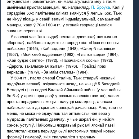
энтузіястам і рамантыкам, ён мала агульнага меў з такімі
цынічнымі прыстасаванцамі, як, напрыклад,
П. Броўка
. Калі ў
сярэдзіне 50-х палітычны клімат змяніўся ў лепшы бок, Танк
не кінуў пісаць у сваёй вельмі індывідуальнай, самабытнай
манеры, хаця ў 70-я і 80-я гг. у ягонай творчасці меліся
значныя перапынкі.
У савецкі час Танк выдаў некалькі дзесяткаў паэтычных
зборнікаў, найбольш адметныя сярод якіх: «Праз вогненны
небасхіл» (1945), «Каб ведалі» (1948), «След бліскавіцы»
(1957), «Мой хлеб надзённы» (1962), «Глыток вады» (1964),
«Хай будзе святло» (1972), «Нарачанскія сосны» (1972),
«Дарога, закалыханая жытам» (1976), «Прайсці праз
вернасць» (1979), «За маім сталом» (1984).
У 50-я гг., пасля смерці Сталіна, Танк стварыў некалькі
цудоўных вершаў, азіраючыся назад, на жыццё ў Заходняй
Беларусі ці на падзеі Вялікай Айчыннай вайны (у час вайны
ён быў у арміі і працаваў у розных савецкіх газетах), часам
проста перадаючы эмоцыі і пачуцці маладосці, а часам
набліжаючыся да крытыкі савецкай рэчаіснасці. Але, тым не
менш, не можа не здзіўляць тая аптымістычная вера ў
мудрасць палітычных дзеячаў, у чые шэрагі ён, у нейкім
сэнсе, уступіў. Найбольш яскравымі рысамі ягонай паэзіі
паслясталінскага перыяду былі нястомныя пошукі новых
формаў і памераў, якія спалучаліся з трапным