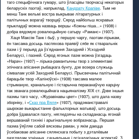
таго спецыфічнага гумару, што ўласцівы творчасці некаторых
беларускіх паэтаў, напрыклад,
Кандрату Крапіве
. Тым не
менш Танк вельмі востра выкрывае літаратурных і
палітычных ворагаў творцаў. Сярод найбольш яскравых
прыкладаў можна назваць вершы «Кожны піша...» (1938) і
добра вядомую рэвалюцыйную сатыру «Раманс» (1937).
Хаця Максім Танк і быў, у першую чаргу, паэтам-лірыкам,
ён таксама досыць паспяхова праявіў сябе як стваральнік
паэм і ў перыяд да ўз’яднання Заходняй і Усходняй
Беларусі, і пазней. Сярод ягоных паэм можна ўзгадаць
«Нарач» (1937) – лірыка-рамантычны твор з элементамі
эпічнага апісання рыбацкага бунту, дзе возера служыць
сімвалам усёй Заходняй Беларусі. Прысвечаны палітычнай
барацьбе твор «Каліноўскі» (1938) таксама малюе
стрыманую, кранальную і гістарычна пераканаўчую карціну
так званага рэвалюцыйнага нацыяналізму XІX ст. Дзве іншыя
паэмы таго часу, «Журавінавы цвет» (1937), што дала назву
зборніку, і «
Сказ пра Вяля
» (1937), прадэманстравалі
шырокае выкарыстанне фальклорных матываў, што досыць
добра ўдавалася паэту, нягледзячы на складанасць ягонай
вершаванай тэхнікі і арыгінальную вобразнасць. Першая
паэма ўяўляе сабой вясковы раман, у якім даецца
ўсебаковае апісанне сялянскага побыту з дэталёвым
разглядам этнічных, сацыяльных і псіхалагічных аспектаў. З