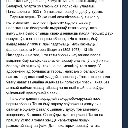
нелегальнай дзейнасці Камуністычнай партыі Заходняй
Беларусі, упарта змагаючыся з польскімі ўладамі.
Пачынаючы з 1933 г. ён некалькі разоў сядзеў у турме.
Першыя вершы Танка былі апублікаваны ў 1932 г. у
нелегальным часопісе «Пралом» (адно з шэрагу
нелегальных беларускіх выданняў гэтага часу, што
вымушана было спыніць сваю дзейнасць пасля першых двух
выпускаў), а ягоны першы зборнік, «На этапах», быў
выдадзены ў 1936 г. пры падтрымцы музыказнаўцы і
фалькларыста Рыгора Шырмы (1892-1978) і КПЗБ.
Нягледзячы на тое, што гэты зборнік неўзабаве пасля
выдання быў канфіскаваны, ён аказаў значны ўплыў як на
беларускіх чытачоў, так і на пісьменнікаў таго часу. У
адрозненні ад большасці твораў, напісаных беларускімі
паэтамі пад польскай уладай, творчасць Танка прыцягвала
ўвагу нават звычайна абыякавай польскай прэсы, якая без
аніякай паблажлівасці абвясціла яе выбітнай, сапраўды
унікальнай культурнай з’явай.
На фоне даволі пасрэднай заходнебеларускай паэзіі
першы зборнік Танка быў адразу заўважаны дзякуючы
свайму моцнаму рэвалюцыйнаму духу, тэматычнаму і
жанраваму багаццю. Сапраўды, для творчасці Танка на
працягу ўсяго ягонага жыцця характэрны пошукі
разнастайнасці ва ўсім. Для некаторых вершаў гэтага