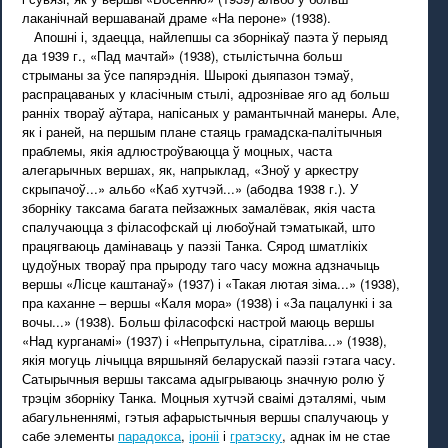
лаканічнай вершаванай драме «На пероне» (1938).
Апошні і, здаецца, найлепшы са зборнікаў паэта ў перыяд
да 1939 г., «Пад мачтай» (1938), стылістычна больш
стрыманы за ўсе папярэднія. Шырокі дыяпазон тэмаў,
распрацаваных у класічным стылі, адрознівае яго ад больш
ранніх твораў аўтара, напісаных у рамантычнай манеры. Але,
як і раней, на першым плане стаяць грамадска-палітычныя
праблемы, якія адлюстроўваюцца ў моцных, часта
алегарычных вершах, як, напрыклад, «Зноў у аркестру
скрыпачоў...» альбо «Каб хутчэй...» (абодва 1938 г.). У
зборніку таксама багата пейзажных замалёвак, якія часта
спалучаюцца з філасофскай ці любоўнай тэматыкай, што
працягваюць дамінаваць у паэзіі Танка. Сярод шматлікіх
цудоўных твораў пра прыроду таго часу можна адзначыць
вершы «Лісце каштанаў» (1937) і «Такая лютая зіма...» (1938),
пра каханне – вершы «Каля мора» (1938) і «За пацалункі і за
вочы...» (1938). Больш філасофскі настрой маюць вершы
«Над курганамі» (1937) і «Непрытульна, сіратліва...» (1938),
якія могуць лічыцца вяршыняй беларускай паэзіі гэтага часу.
Сатырычныя вершы таксама адыгрываюць значную ролю ў
трэцім зборніку Танка. Моцныя хутчэй сваімі дэталямі, чым
абагульненнямі, гэтыя афарыстычныя вершы спалучаюць у
сабе элементы
парадокса
,
іроніі
і
гратэску
, аднак ім не стае