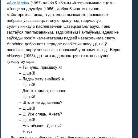
«
Ave Maria
» (1957) альбо ў збітым «інтэрнацыяналісцкім»
«Тосце за дружбу» (1956), добра бачна тэхнічнае
майстэрства Танка, а дэтальна выпісаныя праніклівыя
вобразы ўзвышаюць ягоную працу над творчасцю
суайчыннікаў з пасляваеннай Савецкай Беларусі. Танк
застаўся палітызаваным, задзірлівым і актыўным, аднак не
заўсёды рэзкім каментатарам падзей навакольнага свету.
Асабліва добра паэт перадае асабістыя пачуцці, не ў
апошнюю чаргу звязаныя з жанчынай у ягоным жыцці. Верш
«Ноччу» (1963), да таго ж, дэманструе тонкае пачуццё
гумару аўтара:
– Ты чуеш, прыйшоў я!
– Цішэй!
– Ледзь хату знайшоў я.
– Цішэй!
– Дзе ж клямка, не знаю.
– Цішэй!
– Што ж не адчыняеш?
– Цішэй!
– Ці ўсе спяць, Анета?
– Цішэй!
– Ноч цёмная. Дзе ты?
– Я тут.
Два вершы са зборніка «След бліскавіцы» на тэму паэзіі і