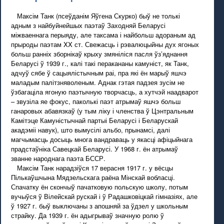
Максім Танк (псеўданім Яўгена Скурко) быў не толькі
адным з найбуйнейшых паэтаў Заходняй Беларусі
міжваеннага перыяду, але таксама і найбольш адораным ад
прыроды паэтам XX ст. Свежасць і рэвалюцыйны дух ягоных
больш ранніх зборнікаў крыху змяніліся пасля ўз’яднання
Беларусі ў 1939 г., калі такі перакананы камуніст, як Танк,
адчуў сябе ў сацыялістычным раі, пра які ён марыў яшчэ
маладым палітзняволеным. Аднак гэтая падзея зусім не
ўзбагаціла ягоную паэтычную творчасць, а хутчэй наадварот
– звузіла яе фокус, паколькі паэт атрымаў яшчэ больш
ганаровых абавязкаў (у тым ліку і членства ў Цэнтральным
Камітэце Камуністычнай партыі Беларусі і Беларускай
акадэміі навук), што вымусілі альбо, прынамсі, далі
магчымасць досыць многа вандраваць у якасці афіцыйнага
прадстаўніка Савецкай Беларусі. У 1968 г. ён атрымаў
званне народнага паэта БССР.
Максім Танк нарадзіўся 17 верасня 1917 г. у вёсцы
Пількаўшчына Мядзельскага раёна Мінскай вобласці.
Спачатку ён скончыў пачатковую польскую школу, потым
вучыўся ў Вілейскай рускай і ў Радашковіцкай гімназіях, але
ў 1927 г. быў выключаны з апошняй за ўдзел у школьным
страйку. Да 1939 г. ён адыгрываў значную ролю ў