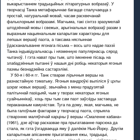
выкарыстаннем традыцыйных літаратурных вобразаў. У
творчасці Танка метафарычнае багацце спалучаецца з
простай, натуральнай мовай, часам расквечанай
фальклорнымі вобразамі. Магчыма, такі сінтэз зразумелай
штодзённай мовы і свежых, арыгінальных вобразаў разам з
выразным нацыянальным каларытам характэрны для
лепшых вершаў паэта, а таксама няспыннае
ўдасканальванне ягонага пісьма – вось што надае паэзіі
Танка індывідуальнасць і нязменную папулярнасць сярод
чытачоў. І гэта нават пры тым, што імкненне пісаць на
злабадзённыя пытанні ў нашыя дні робіць некаторыя ягоныя
паэмы безнадзейна састарэлімі.
У 50-я і 60-я гг. Танк стварае лірычныя вершы на
разнастайную тэматыку. Ягоныя вандроўкі выліліся ў цэлы
шэраг новых вершаў, звычайна з менш прадузятай
палітычнай пазіцыяй, чым у творах некаторых ягоных
суайчыннікаў, хоць пры тым сам паэт заўсёды застаецца
перакананым камуністам. Туга па дому, якая, магчыма, не
была галоўным фактарам у творчасці паэта, спрыяла
стварэнню маляўнічай карціны ў вершы «Смаленне кабана»
(1961), дзе аўтар расказвае пра прыгатаванне парсюка да
стала, як гэта ўзгадваецца яму ў далёкім Нью-Йорку. Другім
каларытным апісаннем прыгатавання ежы, традыцыі,