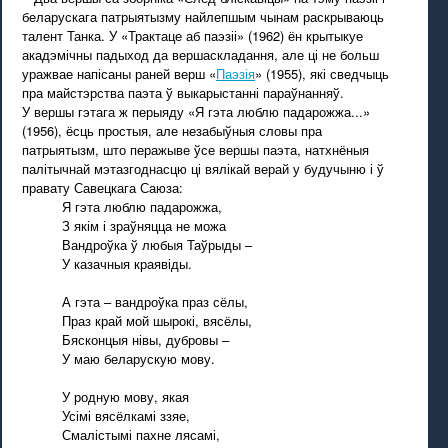
беларускага патрыятызму найлепшым чынам раскрываюць
талент Танка. У «Трактаце аб паэзіі» (1962) ён крытыкуе
акадэмічны падыход да вершаскладання, але ці не больш
уражвае напісаны раней верш «
Паэзія
» (1955), які сведчыць
пра майстэрства паэта ў выкарыстанні параўнанняў.
У вершы гэтага ж перыяду «Я гэта люблю падарожжа...»
(1956), ёсць простыя, але незабыўныя словы пра
патрыятызм, што перажыве ўсе вершы паэта, натхнёныя
палітычнай мэтазгоднасцю ці вялікай верай у будучыню і ў
правату Савецкага Саюза:
Я гэта люблю падарожжа,
З якім і зраўняцца не можа
Вандроўка ў любыя Таўрыды –
У казачныя краявіды.
А гэта – вандроўка праз сёлы,
Праз край мой шырокі, вясёлы,
Бясконцыя нівы, дубровы –
У маю беларускую мову.
У родную мову, якая
Усімі вясёлкамі ззяе,
Смалістымі пахне лясамі,