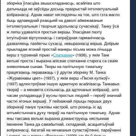
зборніка ўласціва звышскладанасць, асабліва што
датычыцца не заўсёды досыць празрыстай інтэлектуальнай
вобразнасці. Аднак нават нягледзячы на тое, што гэта магло
быць адпаведнай рэакцыяй на даволі абмежаваныя
інтэлектуальныя і творчыя здольнасці сучаснікаў, Танку ўсё
ж лепш удаваліся простыя вершы. Уласцівая паэту
інтуітыўная віртуознасць і сапраўдная гарманічнасць
дазваляюць пазбегчы сухасці, невыразнасці верша. Добрым
прыкладам ягонай простай манеры пісьма можа лічыцца
верш з турэмнай лірыкі «
Спатканне
» (1936), у якім Танк
вельмі проста і выразна апісвае спатканне старога са сваім
зняволеным сынам. Творы на палітычную тэматыку
працягваюць пераважаць і ў другім зборніку М. Танка
«Журавінавы цвет» (1937), у якім верш «Песня кулікоў»
(1937) адлюстроўвае іншую адметную асаблівасць Танкавых
твораў – а менавіта схільнасць да адточаных вобразаў, што
часам укладаюцца ў вусны простых людзей – герояў значнай
часткі ягоных вершаў. У пейзажнай лірыцы першых двух
зборнікаў пануе тужлівы настрой, што розніць іх ад
аптымістычнага духу твораў на палітычную тэматыку. Аднак
яны таксама вельмі выразна дэманструюць няспыннае
імкненне Танка да самабытнай, складанай, асацыятыўнай
вобразнасці, багатай на нечаканыя супастаўленні, параўнанні
і сувязі, як у вершы «Восенню» (1939) альбо ў больш