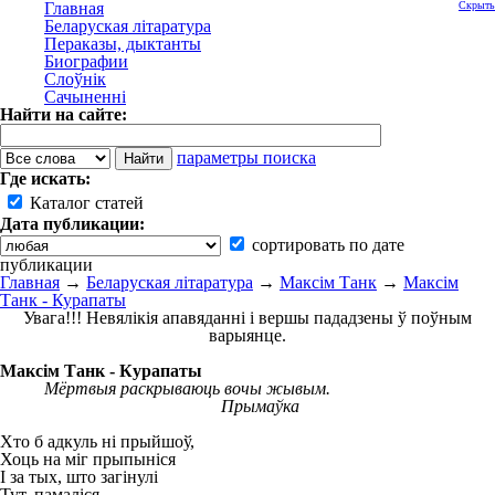
Главная
Скрыть
Беларуская літаратура
Пераказы, дыктанты
Биографии
Слоўнік
Сачыненні
Найти на сайте:
параметры поиска
Где искать:
Каталог статей
Дата публикации:
сортировать по дате
публикации
Главная
→
Беларуская літаратура
→
Максім Танк
→
Максім
Танк - Курапаты
Увага!!! Невялікія апавяданні і вершы пададзены ў поўным
варыянце.
Максім Танк - Курапаты
Мёртвыя раскрываюць вочы жывым.
Прымаўка
Хто б адкуль ні прыйшоў,
Хоць на міг прыпыніся
І за тых, што загінулі
Тут, памаліся.