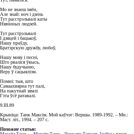
Мо не знаеш імён,
Але знай: ноч і дзень
Тут расстрэльвалі каты
Нявінных людзей.
Тут расстрэльвалі
I дзяцей і бацькоў,
Нашу праўду,
Братэрскую дружбу, любоў,
Нашу мову і песні,
Што рваліся ўвысь,
Нашу будучыню,
Веру ў сацыялізм.
Помні: тыя, што
Самаахвярна тут палі,
На пакутнай зямлі
Гэта ўсё ратавалі.
9.ІІІ.89
Крыніца: Танк Максім. Мой каўчэг: Вершы. 1989-1992. – Мн.:
Маст. літ., 1994. – 207 с.
Похожие статьи:
Максім Танк
→
Максім Танк - Люцыян Таполя. Ідэйны змест