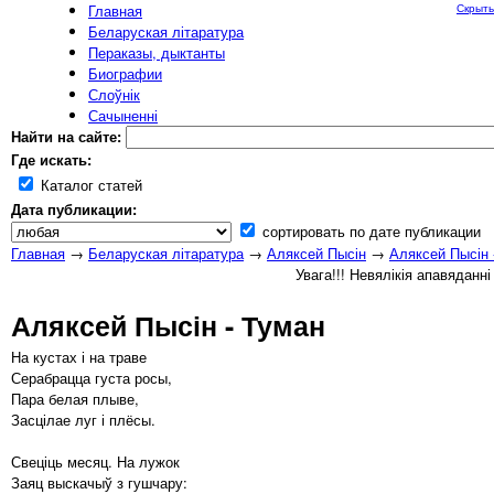
Главная
Скрыть
Беларуская літаратура
Пераказы, дыктанты
Биографии
Слоўнік
Сачыненні
Найти на сайте:
Где искать:
Каталог статей
Дата публикации:
сортировать по дате публикации
Главная
→
Беларуская літаратура
→
Аляксей Пысін
→
Аляксей Пысін 
Увага!!! Невялікія апавяданн
Аляксей Пысін - Туман
На кустах і на траве
Серабрацца густа росы,
Пара белая плыве,
Засцілае луг і плёсы.
Свеціць месяц. На лужок
Заяц выскачыў з гушчару: