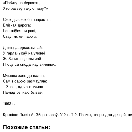
«Пабягу на беражок,
Хто развёў такую пару?»
Скок ды скок ён напрасткі,
Блізкая дарога;
I спыніўся ля ракі,
Стаў, як ля парога.
Дзівіцца адважны зай:
У гарлачыкаў на ўлонні
Жабяняты цёплы чай
П’юць са сподачкаў зялёных.
Мчыцца заяц да палян,
Сам з сабою размаўляе:
– Знаю, ад чаго туман
Па-над рэчкаю бывае.
1962 г.
Крыніца: Пысін А. Збор твораў. У 2 т. Т.2. Паэмы, творы для дзяцей, пер
Похожие статьи: