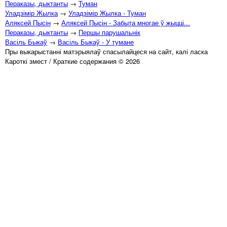
Пераказы, дыктанты
→
Туман
Уладзімір Жылка
→
Уладзімір Жылка - Туман
Аляксей Пысін
→
Аляксей Пысін - Забыта многае ў жыцці...
Пераказы, дыктанты
→
Першы парушальнік
Васіль Быкаў
→
Васіль Быкаў - У тумане
Пры выкарыстанні матэрыялаў спасылайцеся на сайт, калі ласка
Кароткі змест / Краткие содержания © 2026