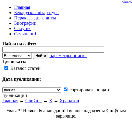
Скрыть
Главная
Беларуская літаратура
Пераказы, дыктанты
Биографии
Слоўнік
Сачыненні
Найти на сайте:
параметры поиска
Где искать:
Каталог статей
Дата публикации:
сортировать по дате
публикации
Главная
→
Слоўнік
→
Х
→
Хранатоп
Увага!!! Невялікія апавяданні і вершы пададзены ў поўным
варыянце.