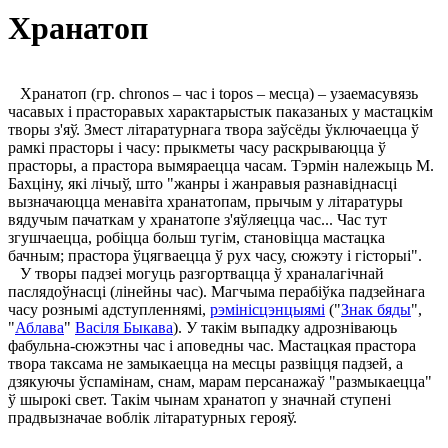
Хранатоп
Хранатоп (гр. chronos – час і topos – месца) – узаемасувязь
часавых і прасторавых характарыстык паказаных у мастацкім
творы з'яў. Змест літаратурнага твора заўсёды ўключаецца ў
рамкі прасторы і часу: прыкметы часу раскрываюцца ў
прасторы, а прастора вымяраецца часам. Тэрмін належыць М.
Бахціну, які лічыў, што "жанры і жанравыя разнавіднасці
вызначаюцца менавіта хранатопам, прычым у літаратуры
вядучым пачаткам у хранатопе з'яўляецца час... Час тут
згушчаецца, робіцца больш тугім, становіцца мастацка
бачным; прастора ўцягваецца ў рух часу, сюжэту і гісторыі".
У творы падзеі могуць разгортвацца ў храналагічнай
паслядоўнасці (лінейны час). Магчыма перабіўка падзейнага
часу рознымі адступленнямі,
рэмінісцэнцыямі
("
Знак бяды
",
"
Аблава
"
Васіля Быкава
). У такім выпадку адрозніваюць
фабульна-сюжэтны час і аповедны час. Мастацкая прастора
твора таксама не замыкаецца на месцы развіцця падзей, а
дзякуючы ўспамінам, снам, марам персанажаў "размыкаецца"
ў шырокі свет. Такім чынам хранатоп у значнай ступені
прадвызначае воблік літаратурных герояў.