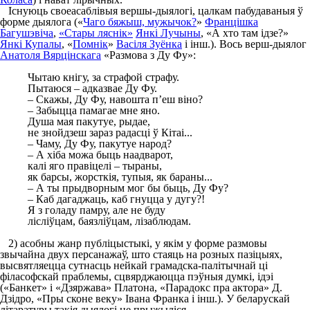
Існуюць своеасаблівыя вершы-дыялогі, цалкам пабудаваныя ў
форме дыялога («
Чаго бяжыш, мужычок?
»
Францішка
Багушэвіча
,
«Стары ляснік»
Янкі Лучыны
, «А хто там ідзе?»
Янкі Купалы
, «
Помнік
»
Васіля Зуёнка
і інш.). Вось верш-дыялог
Анатоля Вярцінскага
«Размова з Ду Фу»:
Чытаю кнігу, за страфой страфу.
Пытаюся – адказвае Ду Фу.
– Скажы, Ду Фу, навошта п’еш віно?
– Забыцца памагае мне яно.
Душа мая пакутуе, рыдае,
не знойдзеш зараз радасці ў Кітаі...
– Чаму, Ду Фу, пакутуе народ?
– А хіба можа быць наадварот,
калі яго правіцелі – тыраны,
як барсы, жорсткія, тупыя, як бараны...
– А ты прыдворным мог бы быць, Ду Фу?
– Каб дагаджаць, каб гнуцца у дугу?!
Я з голаду памру, але не буду
лісліўцам, баязліўцам, лізаблюдам.
2) асобны жанр публіцыстыкі, у якім у форме размовы
звычайна двух персанажаў, што стаяць на розных пазіцыях,
высвятляецца сутнасць нейкай грамадска-палітычнай ці
філасофскай праблемы, сцвярджаюцца пэўныя думкі, ідэі
(«Банкет» і «Дзяржава» Платона, «Парадокс пра актора» Д.
Дзідро, «Пры сконе веку» Івана Франка і інш.). У беларускай
літаратуры такія дыялогі не прыжыліся.