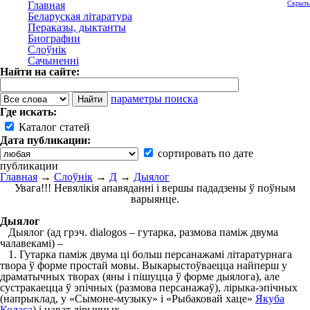
Главная
Скрыть
Беларуская літаратура
Пераказы, дыктанты
Биографии
Слоўнік
Сачыненні
Найти на сайте:
параметры поиска
Где искать:
Каталог статей
Дата публикации:
сортировать по дате
публикации
Главная
→
Слоўнік
→
Д
→
Дыялог
Увага!!! Невялікія апавяданні і вершы пададзены ў поўным
варыянце.
Дыялог
Дыялог (ад грэч. dіalogos – гутарка, размова паміж двума
чалавекамі) –
1. Гутарка паміж двума ці больш персанажамі літаратурнага
твора ў форме простай мовы. Выкарыстоўваецца найперш у
драматычных творах (яны і пішуцца ў форме дыялога), але
сустракаецца ў эпічных (размова персанажаў), лірыка-эпічных
(напрыклад, у «Сымоне-музыку» і «Рыбаковай хаце»
Якуба
Коласа
) і нават лірычных.