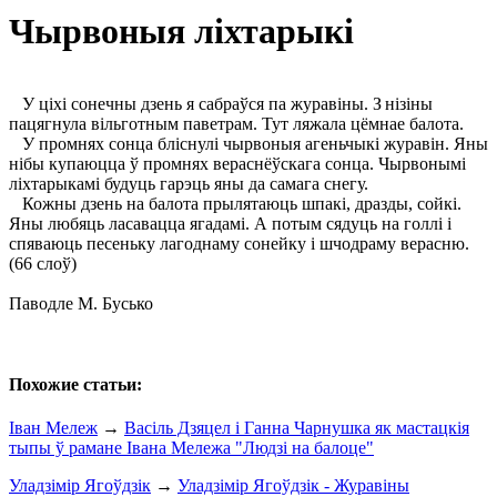
Чырвоныя ліхтарыкі
У ціхі сонечны дзень я сабраўся па журавіны. З нізіны
пацягнула вільготным паветрам. Тут ляжала цёмнае балота.
У промнях сонца бліснулі чырвоныя агеньчыкі журавін. Яны
нібы купаюцца ў промнях вераснёўскага сонца. Чырвонымі
ліхтарыкамі будуць гарэць яны да самага снегу.
Кожны дзень на балота прылятаюць шпакі, дразды, сойкі.
Яны любяць ласавацца ягадамі. А потым сядуць на голлі і
спяваюць песеньку лагоднаму сонейку і шчодраму верасню.
(66 слоў)
Паводле М. Бусько
Похожие статьи:
Іван Мележ
→
Васіль Дзяцел і Ганна Чарнушка як мастацкія
тыпы ў рамане Івана Мележа "Людзі на балоце"
Уладзімір Ягоўдзік
→
Уладзімір Ягоўдзік - Журавіны