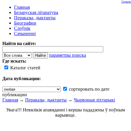
Скрыть
Главная
Беларуская літаратура
Пераказы, дыктанты
Биографии
Слоўнік
Сачыненні
Найти на сайте:
параметры поиска
Где искать:
Каталог статей
Дата публикации:
сортировать по дате
публикации
Главная
→
Пераказы, дыктанты
→
Чырвоныя ліхтарыкі
Увага!!! Невялікія апавяданні і вершы пададзены ў поўным
варыянце.