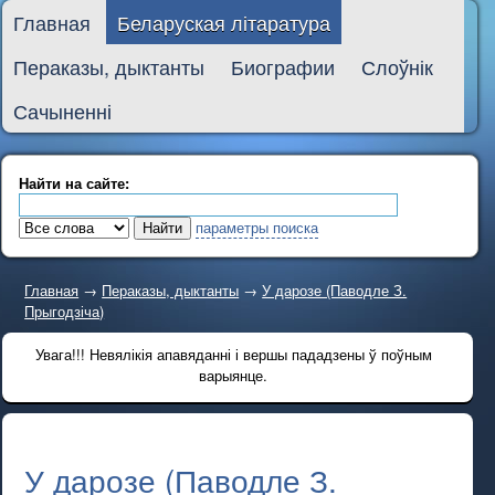
Главная
Беларуская літаратура
Пераказы, дыктанты
Биографии
Слоўнік
Сачыненні
Найти на сайте:
параметры поиска
Главная
→
Пераказы, дыктанты
→
У дарозе (Паводле З.
Прыгодзіча)
Увага!!! Невялікія апавяданні і вершы пададзены ў поўным
варыянце.
У дарозе (Паводле З.