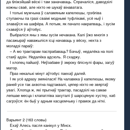
да бліжэйшай вёскі і там заначаваць. Спрачаліся, даводзілі
кожны сваё, але ніхто не шукаў вінаватага.
І толькі мужчына ў саламяным капелюшы, грэбліва
ступаючы па гразі сваімі моднымі туфлікамі, усё ныў і
злаваўся на шафёра. А потым, як пачало накрапваць, і зусім
схаваўся ў аўтобус.
Выбраліся яны з ямы зусім нечакана. Калі ўжо многія з
пасажыраў наважыліся ісці начаваць у вёску, нехта з
моладзі параіў:
– А мо трактарам паспрабаваць? Бачыў, недалёка на полі
стаяў адзін. Недалёка адсюль. Я схаджу.
І хлопец пайшоў. Неўзабаве ў змроку бліснулі фары, загуў
матор.
Праз некалькі мінут аўтобус паехаў далей.
І як усё адразу змянілася! На чалавека ў капелюшы, якому
раней усе так ахвотна падтаквалі, цяпер ніхто не звяртаў
увагі. Хлопца ж, які прыгнаў трактар, пасадзілі на самае
лепшае месца і клапатліва захуталі ў шарсцяную хустку, каб
сагрэўся: ён быў у адным касцюмчыку і прамок да ніткі.
Варыянт 2 (163 словы)
Ехаў Алесь пасля канікул у Мінск.