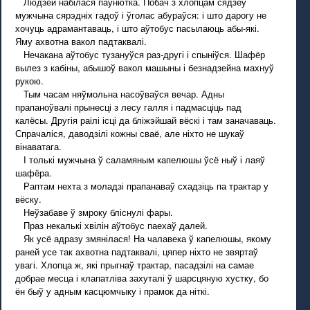
Людзей набілася паўнютка. Побач з хлопцам сядзеў
мужчына сярэдніх гадоў і ўголас абураўся: і што дарогу не
хочуць адрамантаваць, і што аўтобус пасылаюць абы-які.
Яму ахвотна вакол падтаквалі.
Нечакана аўтобус тузануўся раз-другі і спыніўся. Шафёр
вылез з кабіны, абышоў вакол машыны і безнадзейна махнуў
рукою.
Тым часам няўмольна насоўваўся вечар. Адны
прапаноўвалі прынесці з лесу галля і падмасціць пад
калёсы. Другія раілі ісці да бліжэйшай вёскі і там заначаваць.
Спрачаліся, даводзілі кожны сваё, але ніхто не шукаў
вінаватага.
І толькі мужчына ў саламяным капелюшы ўсё ныў і лаяў
шафёра.
Раптам нехта з моладзі прапанаваў схадзіць па трактар у
вёску.
Неўзабаве ў змроку бліснулі фары.
Праз некалькі хвілін аўтобус паехаў далей.
Як усё адразу змянілася! На чалавека ў капелюшы, якому
раней усе так ахвотна падтаквалі, цяпер ніхто не звяртаў
увагі. Хлопца ж, які прыгнаў трактар, пасадзілі на самае
добрае месца і клапатліва захуталі ў шарсцяную хустку, бо
ён быў у адным касцюмчыку і прамок да ніткі.