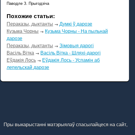
Паводле З. Прыгодзіча
Похожие статьи:
Пераказы, дыктанты
Думкі ў дарозе
→
Кузьма Чорны
Кузьма Чорны - На пыльнай
→
дарозе
Пераказы, дыктанты
Зімовыя дарогі
→
Васіль Вітка
Васіль Вітка - Шляхі-дарогі
→
Еўдакія Лось
Еўдакія Лось - Успамін аб
→
лепельскай дарозе
Пры выкарыстанні матэрыялаў спасылайцеся на сайт,