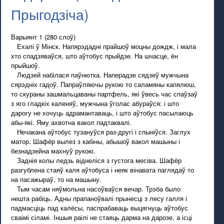
Прыгодзіча)
Варыянт 1 (280 слоў)
Ехалі ў Мінск. Напярэдадні прайшоў моцны дождж, і мала
хто спадзяваўся, што аўтобус прыйдзе. На шчасце, ён
прыйшоў.
Людзей набілася паўнютка. Наперадзе сядзеў мужчына
сярэдніх гадоў. Папраўляючы рукою то саламяны капялюш,
то скураны зашмальцаваны партфель, які ўвесь час спаўзаў
з яго гладкіх каленяў, мужчына ўголас абураўся: і што
дарогу не хочуць адрамантаваць, і што аўтобус пасылаюць
абы-які. Яму ахвотна вакол падтаквалі.
Нечакана аўтобус тузануўся раз-другі і спыніўся. Заглух
матор. Шафёр вылез з кабіны, абышоў вакол машыны і
безнадзейна махнуў рукою.
Заднія колы ледзь віднеліся з густога месіва. Шафёр
разгублена стаяў каля аўтобуса і неяк вінавата паглядаў то
на пасажыраў, то на машыну.
Тым часам няўмольна насоўваўся вечар. Трэба было
нешта рабіць. Адны прапаноўвалі прынесці з лесу галля і
падмасціць пад калёсы, паспрабаваць выцягнуць аўтобус
сваімі сіламі. Іншыя раілі не стаяць дарма на дарозе, а ісці