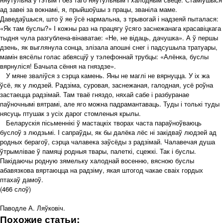
ад завеі за вокнамі, я, прыйшоўшы з працы, званіла маме.
Даведаўшыся, што ў яе ўсё нармальна, з трывогай і надзеяй пыталася:
«Як там буслы?» I кожны раз на працягу ўсяго заснежанага красавіцкага
тыдня чула разгублена-вінаватае: «Не, не відаць, дачушка». А ў першы
дзень, як выглянула сонца, злізала апошні снег і падсушыла тратуары,
мамін вясёлы голас абвясціў у тэлефоннай трубцы: «Алёнка, буслы
вярнуліся! Бачыла сёння на гняздзе».
У мяне зваліўся з сэрца камень. Яны не маглі не вярнуцца. У іх жа
ўсё, як у людзей. Радзіма, суровая, заснежаная, галодная, усё роўна
застаецца радзімай. Там тваё гняздо, няхай сабе і разбуранае
паўночнымі вятрамі, але яго можна падрамантаваць. Туды і толькі туды
нясуць птушак з усіх дарог стомленыя крылы.
Беларускія пісьменнікі ў мастацкіх творах часта параўноўваюць
буслоў з людзьмі. I сапраўды, як бы далёка лёс ні закідваў людзей ад
родных берагоў, сэрца чалавека заўсёды з радзімай. Чалавечая душа
ўтрымлівае ў памяці родныя твары, палеткі, сцежкі. Так і буслы.
Пакідаючы родную зямельку халоднай восенню, вясною буслы
абавязкова вяртаюцца на радзіму, якая штогод чакае сваіх гордых
птахаў дамоў.
(466 слоў)
Паводле А. Ляўковіч.
Похожие статьи: