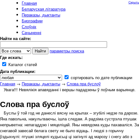
Главная
Скрыть
Беларуская літаратура
Пераказы, дыктанты
Биографии
Слоўнік
Сачыненні
Найти на сайте:
параметры поиска
Где искать:
Каталог статей
Дата публикации:
сортировать по дате публикации
Главная
→
Пераказы, дыктанты
→
Слова пра буслоў
Увага!!! Невялікія апавяданні і вершы пададзены ў поўным варыянце.
Слова пра буслоў
Буслы ў той год не данеслі вясну на крылах – згубілі недзе па дарозе.
Яна павольна, накульгваючы, ішла следам. А радзіма сустрэла птушак
непрыветна: непагаддзю і мяцеліцай. Яны невядома куды пахаваліся. За
снегавой завесай белага свету не было відаць. I людзі з горыччу
ўздыхнулі: птушкі зляцелі кудысьці ці загінулі ад марозу і снегу або з