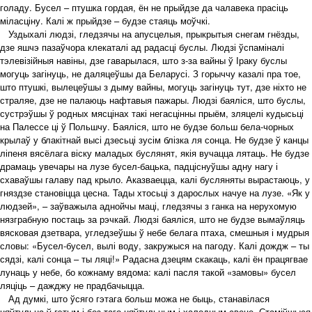
голаду. Бусел – птушка гордая, ён не прыйдзе да чалавека прасіць
міласціну. Калі ж прыйдзе – будзе стаяць моўчкі.
Уздыхалі людзі, гледзячы на апусцелыя, прыкрытыя снегам гнёзды,
дзе яшчэ пазаўчора клекаталі ад радасці буслы. Людзі ўспаміналі
тэлевізійныя навіны, дзе гаварылася, што з-за вайны ў Іраку буслы
могуць загінуць, не даляцеўшы да Беларусі. З горыччу казалі пра тое,
што птушкі, вылецеўшы з дыму вайны, могуць загінуць тут, дзе ніхто не
страляе, дзе не палаюць нафтавыя пажары. Людзі баяліся, што буслы,
сустрэўшы ў родных мясцінах такі негасцінны прыём, зляцелі кудысьці
на Палессе ці ў Польшчу. Баяліся, што не будзе больш бела-чорных
крылаў у блакітнай высі дзесьці зусім блізка ля сонца. Не будзе ў канцы
ліпеня вясёлага віску маладых буслянят, якія вучацца лятаць. Не будзе
драмаць увечары на лузе бусел-бацька, падціснуўшы адну нагу і
схаваўшы галаву пад крыло. Аказваецца, калі бусляняты вырастаюць, у
гняздзе становіцца цесна. Тады хтосьці з дарослых начуе на лузе. «Як у
людзей», – заўважыла аднойчы маці, гледзячы з ганка на нерухомую
нязграбную постаць за рэчкай. Людзі баяліся, што не будзе вымаўляць
вясковая дзетвара, угледзеўшы ў небе белага птаха, смешныя і мудрыя
словы: «Бусел-бусел, вылі воду, закружыся на пагоду. Калі дождж – ты
сядзі, калі сонца – ты ляці!» Радасна дзецям скакаць, калі ён працягвае
лунаць у небе, бо кожнаму вядома: калі пасля такой «замовы» бусел
ляціць – дажджу не прадбачыцца.
Ад думкі, што ўсяго гэтага больш можа не быць, станавілася
няўтульна ў гэтым і без таго няўтульным і халодным свеце. Стаміўшыся