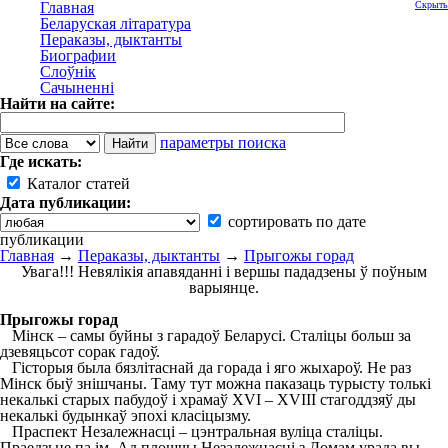
Главная
Скрыть
Беларуская літаратура
Пераказы, дыктанты
Биографии
Слоўнік
Сачыненні
Найти на сайте:
параметры поиска
Где искать:
Каталог статей
Дата публикации:
сортировать по дате
публикации
Главная
→
Пераказы, дыктанты
→
Прыгожы горад
Увага!!! Невялікія апавяданні і вершы пададзены ў поўным
варыянце.
Прыгожы горад
Мінск – самы буйны з гарадоў Беларусі. Сталіцы больш за
дзевяцьсот сорак гадоў.
Гісторыя была бязлітаснай да горада і яго жыхароў. Не раз
Мінск быў знішчаны. Таму тут можна паказаць турысту толькі
некалькі старых пабудоў і храмаў XVІ – XVІІІ стагоддзяў ды
некалькі будынкаў эпохі класіцызму.
Праспект Незалежнасці – цэнтральная вуліца сталіцы.
Праедзьце па ім. Ад плошчы Незалежнасці з Домам урада вы