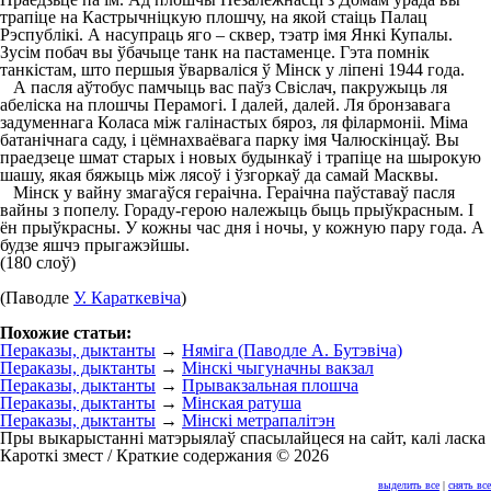
трапіце на Кастрычніцкую плошчу, на якой стаіць Палац
Рэспублікі. А насупраць яго – сквер, тэатр імя Янкі Купалы.
Зусім побач вы ўбачыце танк на пастаменце. Гэта помнік
танкістам, што першыя ўварваліся ў Мінск у ліпені 1944 года.
А пасля аўтобус памчыць вас паўз Свіслач, пакружыць ля
абеліска на плошчы Перамогі. І далей, далей. Ля бронзавага
задуменнага Коласа між галінастых бяроз, ля філармоніі. Міма
батанічнага саду, і цёмнахваёвага парку імя Чалюскінцаў. Вы
праедзеце шмат старых і новых будынкаў і трапіце на шырокую
шашу, якая бяжыць між лясоў і ўзгоркаў да самай Масквы.
Мінск у вайну змагаўся гераічна. Гераічна паўставаў пасля
вайны з попелу. Гораду-герою належыць быць прыўкрасным. І
ён прыўкрасны. У кожны час дня і ночы, у кожную пару года. А
будзе яшчэ прыгажэйшы.
(180 слоў)
(Паводле
У. Караткевіча
)
Похожие статьи:
Пераказы, дыктанты
→
Няміга (Паводле А. Бутэвіча)
Пераказы, дыктанты
→
Мінскі чыгуначны вакзал
Пераказы, дыктанты
→
Прывакзальная плошча
Пераказы, дыктанты
→
Мінская ратуша
Пераказы, дыктанты
→
Мінскі метрапалітэн
Пры выкарыстанні матэрыялаў спасылайцеся на сайт, калі ласка
Кароткі змест / Краткие содержания © 2026
выделить все
|
снять все