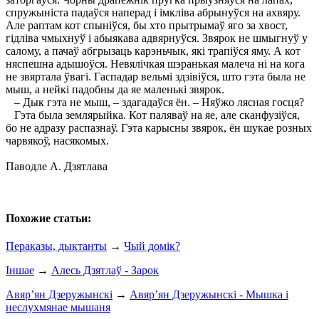
спружыніста падаўся наперад і імкліва абрынуўся на ахвяру.
Але раптам кот спыніўся, бы хто прытрымаў яго за хвост,
гідліва чмыхнуў і абыякава адвярнуўся. Звярок не шмыгнуў у
салому, а пачаў абгрызаць карэньчык, які трапіўся яму. А кот
няспешна адышоўся. Невялічкая шэранькая малеча ні на кога
не звяртала ўвагі. Гаспадар вельмі здзівіўся, што гэта была не
мыш, а нейкі падобны да яе маленькі звярок.
– Дык гэта не мыш, – здагадаўся ён. – Няўжо лясная госця?
Гэта была землярыйка. Кот паляваў на яе, але сканфузіўся,
бо не адразу распазнаў. Гэта карысны звярок, ён шукае розных
чарвякоў, насякомых.
Паводле А. Дзятлава
Похожие статьи:
Пераказы, дыктанты
→
Чый домік?
Іншае
→
Алесь Дзятлаў - Зарок
Авяр’ян Дзеружынскі
→
Авяр’ян Дзеружынскі - Мышка і
неслухмянае мышаня