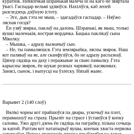
куратнік. Невялічкая шэранькая малеча ні на каго не звяртала
ўвагі. Гаспадар вельмі здзівіўся. Нахіліўся, каб лепей
разгледзець дзіўную істоту.
– Эге, дык гэта не мыш, – здагадаўся гаспадар. – Няўжо
лясная госця?
Ён узяў звярка, паклаў на далонь. Шэранькі, як мыш, толькі
вушкі маленькія, вострая мордачка. Бацька паклікаў сына
Міколку.
– Мышка, – адразу вызначыў сын.
– Не, ты памыляешся. Гэта землярыйка, лясны звярок. Наш
кот паляваў на яе, але сканфузіўся, бо не адразу распазнаў.
Цяпер сядзіць на даху і перажывае за сваю памылку. Гэта
карысны звярок, ён шукае розных чарвякоў, насякомых.
Занясі, сынок, і выпусці на ўзлеску. Няхай жыве.
Варыянт 2 (140 слоў)
Вялікі чорны кот прайшоўся па двары, ускочыў на плот,
перамахнуў на страху. Прылёг на страсе і ўставіўся ў копку
саломы. Ужо другі дзень ён сядзіць на паграбку, пільна сочыць
за капой. Раптам кот натапырыў вушы, кончык хваста нервова
заторгаўся. Чорны драпежнік пругка прыўзняўся на лапах,