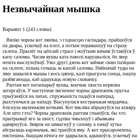
Незвычайная мышка
Варыянт 1 (243 словы)
Вялікі чорны кот ляніва, з годнасцю гаспадара, прайшоўся
па двары, ускочыў на плот, а потым перамахнуў на страху
склепа. Прылёг на цёплай страсе і жоўтымі вачамі ўставіўся ў
капу саломы. Часам вушы ката паволі варушыліся, бо звер
нешта выслухоўваў. Ужо другі дзень кот займае сваю пазіцыю
на склепе, пільна сочыць за капой саломы. Няйначай туды на
зіму зашыліся мышы і вось цяпер, калі прыгрэла сонца, паціху
разбягаюцца, каб адшукаць новую схованку.
Раптам кот натапырыў вушы, кончык хваста нервова
заторгаўся. У наступнае імгненне чорны драпежнік пругка
прыўзняўся на лапах, спружыніста падаўся наперад,
рыхтуючыся да нападу. Высунулася востранькая мордачка,
бліснула маленькімі вочкамі. Кот імкліва абрынуўся на ахвяру.
Але што гэта? Чорны драпежнік раптам спыніўся, бы хто
прытрымаў яго за хвост, гідліва чмыхнуў і абыякава
адвярнуўся. Звярок не шмыгнуў у салому, а пачаў хутка
абгрызаць карэньчык, які трапіўся яму. А кот прысаромлена,
няспешна, быццам нічога не здарылася, адышоўся, ускочыў на