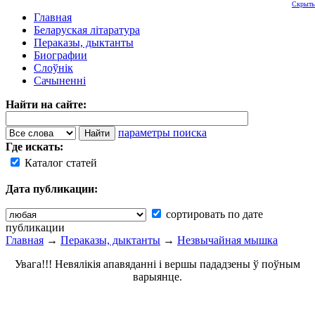
Скрыть
Главная
Беларуская літаратура
Пераказы, дыктанты
Биографии
Слоўнік
Сачыненні
Найти на сайте:
параметры поиска
Где искать:
Каталог статей
Дата публикации:
сортировать по дате
публикации
Главная
→
Пераказы, дыктанты
→
Незвычайная мышка
Увага!!! Невялікія апавяданні і вершы пададзены ў поўным
варыянце.