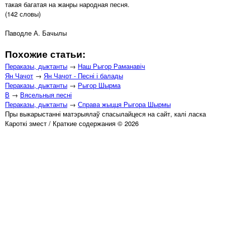
такая багатая на жанры народная песня.
(142 словы)
Паводле А. Бачылы
Похожие статьи:
Пераказы, дыктанты
→
Наш Рыгор Раманавіч
Ян Чачот
→
Ян Чачот - Песні і балады
Пераказы, дыктанты
→
Рыгор Шырма
В
→
Вясельныя песні
Пераказы, дыктанты
→
Справа жыцця Рыгора Шырмы
Пры выкарыстанні матэрыялаў спасылайцеся на сайт, калі ласка
Кароткі змест / Краткие содержания © 2026