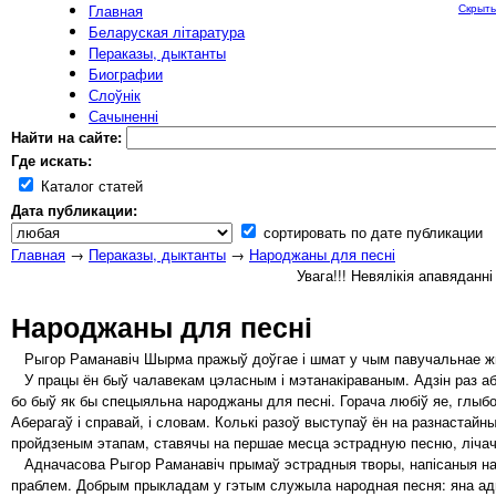
Главная
Скрыть
Беларуская літаратура
Пераказы, дыктанты
Биографии
Слоўнік
Сачыненні
Найти на сайте:
Где искать:
Каталог статей
Дата публикации:
сортировать по дате публикации
Главная
→
Пераказы, дыктанты
→
Народжаны для песні
Увага!!! Невялікія апавяданн
Народжаны для песні
Рыгор Раманавіч Шырма пражыў доўгае і шмат у чым павучальнае ж
У працы ён быў чалавекам цэласным і мэтанакіраваным. Адзін раз абра
бо быў як бы спецыяльна народжаны для песні. Горача любіў яе, глыбок
Аберагаў і справай, і словам. Колькі разоў выступаў ён на разнастайн
пройдзеным этапам, ставячы на першае месца эстрадную песню, лічачы
Адначасова Рыгор Раманавіч прымаў эстрадныя творы, напісаныя на в
праблем. Добрым прыкладам у гэтым служыла народная песня: яна ад