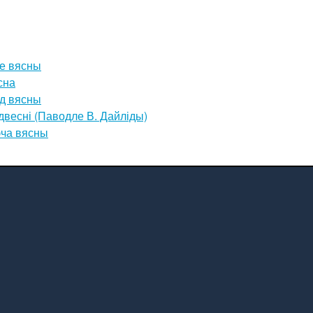
е вясны
сна
д вясны
весні (Паводле В. Дайліды)
эча вясны