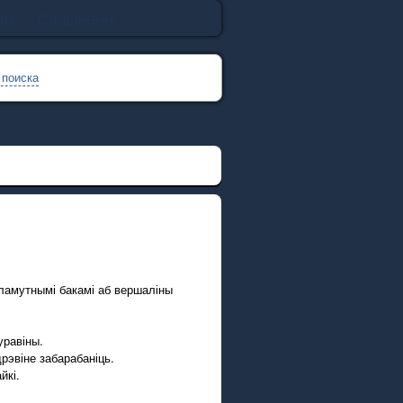
ік
Сачыненні
 поиска
аламутнымі бакамі аб вершаліны
уравіны.
рэвіне забарабаніць.
йкі.