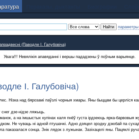
аратура
Пераказы, дыктанты
Биографии
Слоўн
параметры
апрадвесні (Паводле І. Галубовіча)
Увага!!! Невялікія апавяданні і вершы пададзены ў поўным варыянце.
одле І. Галубовіча)
лес. Нізка над бярозамі паўзлі чорныя хмары. Яны быццам бы церліся к
снег дзе-нідзе ляжыць.
нок, а на імшыстых купінах каля пнёў густа ірдзеюць ярка-барвовыя ж
ком. Не чуваць ні адной птушачкі. Адно дзяцел зрэдку дзюбай па сухад
а паказалася сонца. Знік лядок з лужынак. Зазіхацелі яны. Пацяклі руча