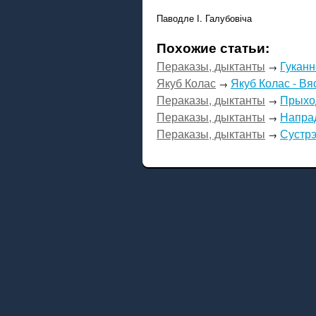
Паводле І. Галубовіча
Похожие статьи:
Пераказы, дыктанты
Гуканн
→
Якуб Колас
Якуб Колас - Вя
→
Пераказы, дыктанты
Прыхо
→
Пераказы, дыктанты
Напрад
→
Пераказы, дыктанты
Сустр
→