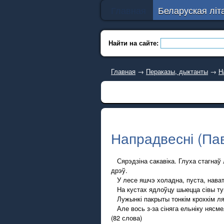
Главная
Беларуская літ
Найти на сайте:
Главная
→
Пераказы, дыктанты
→
Н
Напрадвесні (Пав
Сярэдзіна сакавіка. Глуха стагнаў 
дрэў.
У лесе яшчэ холадна, пуста, нават 
На кустах ядлоўцу шыецца сівы тума
Лужынкі пакрыты тонкім крохкім ляд
Але вось з-за сіняга ельніку нясмел
(82 слова)