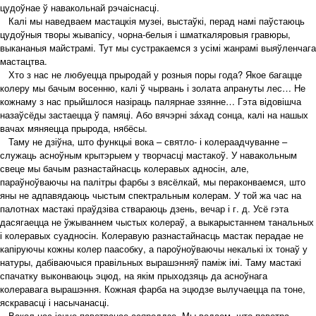
цудоўнае ў навакольнай рэчаіснасці.
Калі мы наведваем мастацкія музеі, выстаўкі, перад намі паўстаюць
цудоўныя творы жывапісу, чорна-белыя і шматкаляровыя гравюры,
выкананыя майстрамі. Тут мы сустракаемся з усімі жанрамі выяўленчага
мастацтва.
Хто з нас не любуецца прыродай у розныя поры года? Якое багацце
колеру мы бачым восенню, калі ў чырвань і золата апрануты лес… Не
кожнаму з нас прыйшлося назіраць палярнае ззянне… Гэта відовішча
назаўсёды застаецца ў памяці. Або вячэрні зáхад сонца, калі на нашых
вачах мяняецца прырода, нябёсы.
Таму не дзіўна, што функцыі вока – святло- і колераадчуванне –
служаць асноўным крытэрыем у творчасці мастакоў. У навакольным
свеце мы бачым разнастайнасць колеравых адносін, але,
параўноўваючы на палітры фарбы з вясёлкай, мы пераконваемся, што
яны не адпавядаюць чыстым спектральным колерам. У той жа час на
палотнах мастакі праўдзіва ствараюць дзень, вечар і г. д. Усё гэта
дасягаецца не ўжываннем чыстых колераў, а выкарыстаннем танальных
і колеравых суадносін. Колеравую разнастайнасць мастак перадае не
капіруючы кожны колер паасобку, а пароўноўваючы некалькі іх тонаў у
натуры, дабіваючыся правільных вырашэнняў паміж імі. Таму мастакі
спачатку выконваюць эцюд, на якім прыходзяць да асноўнага
колеравага вырашэння. Кожная фарба на эцюдзе вылучаецца па тоне,
яскравасці і насычанасці.
Вакол нас існуе паветранае асяроддзе. Мы ведаем, што паветра