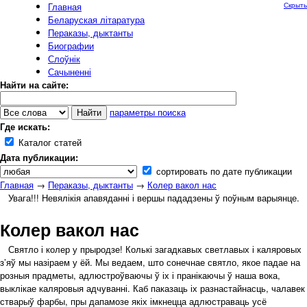
Главная
Скрыть
Беларуская літаратура
Пераказы, дыктанты
Биографии
Слоўнік
Сачыненні
Найти на сайте:
параметры поиска
Где искать:
Каталог статей
Дата публикации:
сортировать по дате публикации
Главная
→
Пераказы, дыктанты
→
Колер вакол нас
Увага!!! Невялікія апавяданні і вершы пададзены ў поўным варыянце.
Колер вакол нас
Святло і колер у прыродзе! Колькі загадкавых светлавых і каляровых
з’яў мы назіраем у ёй. Мы ведаем, што сонечнае святло, якое падае на
розныя прадметы, адлюстроўваючы ў іх і пранікаючы ў наша вока,
выклікае каляровыя адчуванні. Каб паказаць іх разнастайнасць, чалавек
стварыў фарбы, пры дапамозе якіх імкнецца адлюстраваць усё