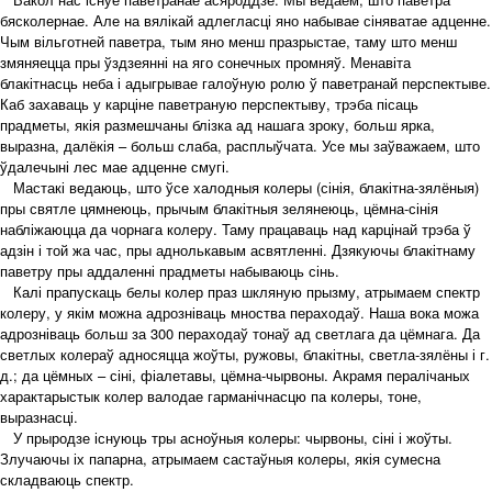
бясколернае. Але на вялікай адлегласці яно набывае сіняватае адценне.
Чым вільготней паветра, тым яно менш празрыстае, таму што менш
змяняецца пры ўздзеянні на яго сонечных промняў. Менавіта
блакітнасць неба і адыгрывае галоўную ролю ў паветранай перспектыве.
Каб захаваць у карціне паветраную перспектыву, трэба пісаць
прадметы, якія размешчаны блізка ад нашага зроку, больш ярка,
выразна, далёкія – больш слаба, расплыўчата. Усе мы заўважаем, што
ўдалечыні лес мае адценне смугі.
Мастакі ведаюць, што ўсе халодныя колеры (сінія, блакітна-зялёныя)
пры святле цямнеюць, прычым блакітныя зелянеюць, цёмна-сінія
набліжаюцца да чорнага колеру. Таму працаваць над карцінай трэба ў
адзін і той жа час, пры аднолькавым асвятленні. Дзякуючы блакітнаму
паветру пры аддаленні прадметы набываюць сінь.
Калі прапускаць белы колер праз шкляную прызму, атрымаем спектр
колеру, у якім можна адрозніваць мноства пераходаў. Наша вока можа
адрозніваць больш за 300 пераходаў тонаў ад светлага да цёмнага. Да
светлых колераў адносяцца жоўты, ружовы, блакітны, светла-зялёны і г.
д.; да цёмных – сіні, фіалетавы, цёмна-чырвоны. Акрамя пералічаных
характарыстык колер валодае гарманічнасцю па колеры, тоне,
выразнасці.
У прыродзе існуюць тры асноўныя колеры: чырвоны, сіні і жоўты.
Злучаючы іх папарна, атрымаем састаўныя колеры, якія сумесна
складваюць спектр.