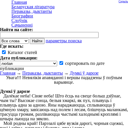
Главная
Скрыть
Беларуская літаратура
Пераказы, дыктанты
Биографии
Слоўнік
Сачыненні
Найти на сайте:
параметры поиска
Где искать:
Каталог статей
Дата публикации:
сортировать по дате
публикации
Главная
→
Пераказы, дыктанты
→
Думкі ў дарозе
Увага!!! Невялікія апавяданні і вершы пададзены ў поўным
варыянце.
Думкі ў дарозе
Далёкае неба! Сіняе неба! Што ёсць на свеце больш дзіўнае,
чым ты? Высокае сонца, белыя хмаркі, як пух, плывуць і
плывуць адна за адною. Яны нараджаюцца, сплываюцца ў
цёмную хмару, завісаюць над полем і лесам, блішчуць маланкамі,
трасуцца громам, разліваюцца чыстымі халоднымі кроплямі і
шчыра льюцца на зямлю.
Мой родны край! Парэзалі цябе вузкія дарогі, чорныя сцежкі,
рэкі і азёры, лагчыны і балоты, лясы і горы.