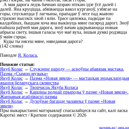
А мая дарога ледзь бачнаю шэраю ніткаю ідзе ўсё далей і
далей. Яна круціцца, абвіваецца вакол курганоў, узбягае на
горы, спускаецца ў лагчыны, прападае ў лесе пад жывою
страхою высокіх хвой і ялін. Трасе цялежка, падкідае па
калдобінах, быццам хоча яна выкінуць мяне пасярод дарогі. Зноў
пайшла раўней мая дарога, зноў вачам адкрываюцца новыя
абрысы свету, іншыя галасы чуе маё вуха, іншыя думкі родзяцца
ў маім сэрцы.
Куды ты нясеш мяне, няведамая дарога?
(142 словы)
Паводле
Я. Коласа.
Похожие статьи:
Якуб Колас
→
Служэнне народу — асноўны абавязак мастака.
Паэма «Сымон-музыка»
Якуб Колас
→
Паэма «Новая зямля» — мастацкая энцыклапедыя
жыцця беларускага сялянства
Якуб Колас
→
Творчасць Якуба Коласа
Якуб Колас
→
Карціны роднай прыроды ў паэме «Новая зямля».
Жанравыя асаблівасці паэмы
Якуб Колас
→
Духоўнае багацце чалавека ў паэме «Новая
зямля»
Пры выкарыстанні матэрыялаў спасылайцеся на сайт, калі ласка
Кароткі змест / Краткие содержания © 2026
выделить все
|
снять все