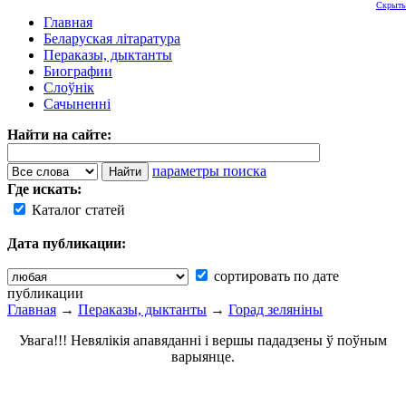
Скрыть
Главная
Беларуская літаратура
Пераказы, дыктанты
Биографии
Слоўнік
Сачыненні
Найти на сайте:
параметры поиска
Где искать:
Каталог статей
Дата публикации:
сортировать по дате
публикации
Главная
→
Пераказы, дыктанты
→
Горад зеляніны
Увага!!! Невялікія апавяданні і вершы пададзены ў поўным
варыянце.