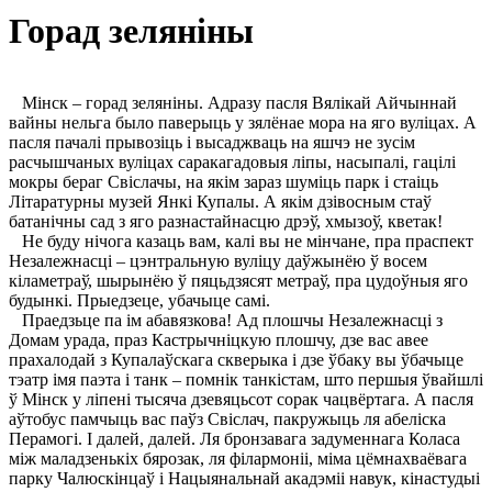
Горад зеляніны
Мінск – горад зеляніны. Адразу пасля Вялікай Айчыннай
вайны нельга было паверыць у зялёнае мора на яго вуліцах. А
пасля пачалі прывозіць і высаджваць на яшчэ не зусім
расчышчаных вуліцах саракагадовыя ліпы, насыпалі, гацілі
мокры бераг Свіслачы, на якім зараз шуміць парк і стаіць
Літаратурны музей Янкі Купалы. А якім дзівосным стаў
батанічны сад з яго разнастайнасцю дрэў, хмызоў, кветак!
Не буду нічога казаць вам, калі вы не мінчане, пра праспект
Незалежнасці – цэнтральную вуліцу даўжынёю ў восем
кіламетраў, шырынёю ў пяцьдзясят метраў, пра цудоўныя яго
будынкі. Прыедзеце, убачыце самі.
Праедзьце па ім абавязкова! Ад плошчы Незалежнасці з
Домам урада, праз Кастрычніцкую плошчу, дзе вас авее
прахалодай з Купалаўскага скверыка і дзе ўбаку вы ўбачыце
тэатр імя паэта і танк – помнік танкістам, што першыя ўвайшлі
ў Мінск у ліпені тысяча дзевяцьсот сорак чацвёртага. А пасля
аўтобус памчыць вас паўз Свіслач, пакружыць ля абеліска
Перамогі. І далей, далей. Ля бронзавага задуменнага Коласа
між маладзенькіх бярозак, ля філармоніі, міма цёмнахваёвага
парку Чалюскінцаў і Нацыянальнай акадэміі навук, кінастудыі