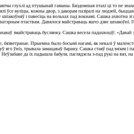
чы глухлі ад птушынай гаманы. Бяздомныя птахі ці то не знаходз
лі ўсе вуліцы, кожны двор, з дакорам пазіралі на людзей, быцца
коўняў і павесіць на вольхах пад вокнамі. Сашка ахвотна згадз
ватэрным птаствам. Давялося майстраваць яшчэ дзве шпакоўні. Па
ваў змайстраваць буслянку. Сашка весела падахвоціў: «Давай зр
 бязветранае. Прыемна было босымі нагамі, як некалі ў маленст
 яго ўніз, трывала замацаваў барану. Сашка стаяў пад вязам і пад
 Неўзабаве да іх падышла бабуля, паглядзела з-пад рукі на вяз, н