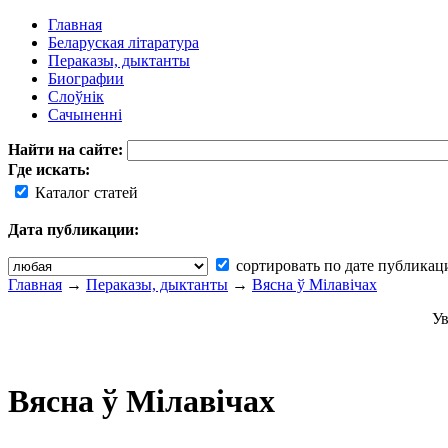
Главная
Беларуская літаратура
Пераказы, дыктанты
Биографии
Слоўнік
Сачыненні
Найти на сайте:
Где искать:
Каталог статей
Дата публикации:
сортировать по дате публикац
Главная
→
Пераказы, дыктанты
→
Вясна ў Мілавічах
Ув
Вясна ў Мілавічах