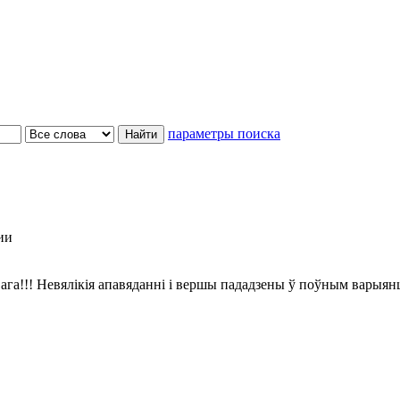
параметры поиска
ии
ага!!! Невялікія апавяданні і вершы пададзены ў поўным варыян