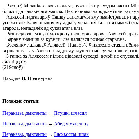
Вясна ў Мілавічах пачыналася дружна. З прыходам вясны Мілаві
бліжэй да чалавечага жытла. Незлічонымі чародкамі яны запаўня
Аляксей падгаварыў Сашку дапамагчы яму змайстраваць пару шпа
усё жывое. Каля шпакоўняў адразу ўсчалася калатня паміж беск
агарода, непадалёк ад сукаватага вяза.
Разглядаючы магутную крону вячыстага дрэва, Аляксей прапана
Барану знайшлі за кузняй, дзе валялася розная старызна.
Буслянку ладкаваў Аляксей. Надвор’е ў нядзелю стаяла цёплае,
вершаліну. Там Аляксей падрэзаў таўшчэзнае сучча пілкай, скінуў
З ганка за Аляксеем пільна цікавалі суседкі, вачэй не спускалі.
ажэніцца!»
(219слоў)
Паводле В. Праскурава
Похожие статьи:
Пераказы, дыктанты
→
Птушкі шчасця
Пераказы, дыктанты
→
Абед у мяцеліцу
Пераказы, дыктанты
→
Бясхвосты шпак