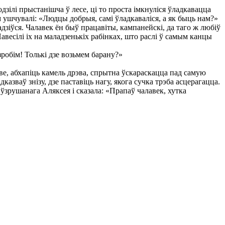
ілі прыстанішча ў лесе, ці то проста імкнуліся ўладкавацца
м ушчувалі: «Людцы добрыя, самі ўладкаваліся, а як быць нам?»
іўся. Чалавек ён быў працавіты, кампанейскі, да таго ж любіў
весілі іх на маладзенькіх рабінках, што раслі ў самым канцы
обім! Толькі дзе возьмем барану?»
ве, абхапіць камель дрэва, спрытна ўскараскацца пад самую
казваў знізу, дзе паставіць нагу, якога сучка трэба асцерагацца.
а ўзрушанага Аляксея і сказала: «Прапаў чалавек, хутка