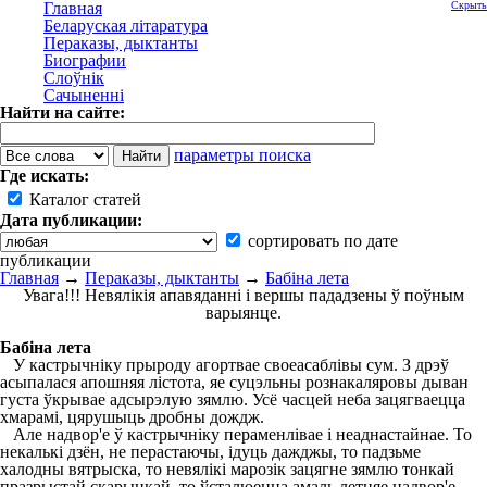
Главная
Скрыть
Беларуская літаратура
Пераказы, дыктанты
Биографии
Слоўнік
Сачыненні
Найти на сайте:
параметры поиска
Где искать:
Каталог статей
Дата публикации:
сортировать по дате
публикации
Главная
→
Пераказы, дыктанты
→
Бабіна лета
Увага!!! Невялікія апавяданні і вершы пададзены ў поўным
варыянце.
Бабіна лета
У кастрычніку прыроду агортвае своеасаблівы сум. З дрэў
асыпалася апошняя лістота, яе суцэльны рознакаляровы дыван
густа ўкрывае адсырэлую зямлю. Усё часцей неба зацягваецца
хмарамі, цярушыць дробны дождж.
Але надвор'е ў кастрычніку пераменлівае і неаднастайнае. То
некалькі дзён, не перастаючы, ідуць дажджы, то падзьме
халодны вятрыска, то невялікі марозік зацягне зямлю тонкай
празрыстай скарынкай, то ўсталюецца амаль летняе надвор'е.