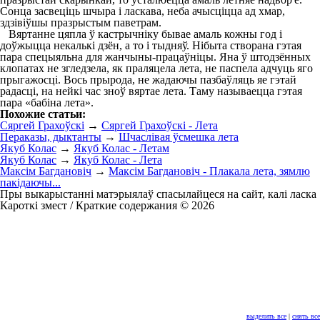
Сонца засвеціць шчыра і ласкава, неба ачысціцца ад хмар,
здзівіўшы празрыстым паветрам.
Вяртанне цяпла ў кастрычніку бывае амаль кожны год і
доўжыцца некалькі дзён, а то і тыдняў. Нібыта створана гэтая
пара спецыяльна для жанчыны-працаўніцы. Яна ў штодзённых
клопатах не згледзела, як праляцела лета, не паспела адчуць яго
прыгажосці. Вось прырода, не жадаючы пазбаўляць яе гэтай
радасці, на нейкі час зноў вяртае лета. Таму называецца гэтая
пара «бабіна лета».
Похожие статьи:
Сяргей Грахоўскі
→
Сяргей Грахоўскі - Лета
Пераказы, дыктанты
→
Шчаслівая ўсмешка лета
Якуб Колас
→
Якуб Колас - Летам
Якуб Колас
→
Якуб Колас - Лета
Максім Багдановіч
→
Максім Багдановіч - Плакала лета, зямлю
пакідаючы...
Пры выкарыстанні матэрыялаў спасылайцеся на сайт, калі ласка
Кароткі змест / Краткие содержания © 2026
выделить все
|
снять все