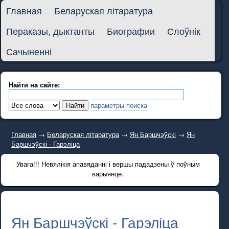
Главная
Беларуская літаратура
Пераказы, дыктанты
Биографии
Слоўнік
Сачыненні
Найти на сайте:
параметры поиска
Главная
→
Беларуская літаратура
→
Ян Баршчэўскі
→
Ян
Баршчэўскі - Гарэліца
Увага!!! Невялікія апавяданні і вершы пададзены ў поўным
варыянце.
Ян Баршчэўскі - Гарэліца