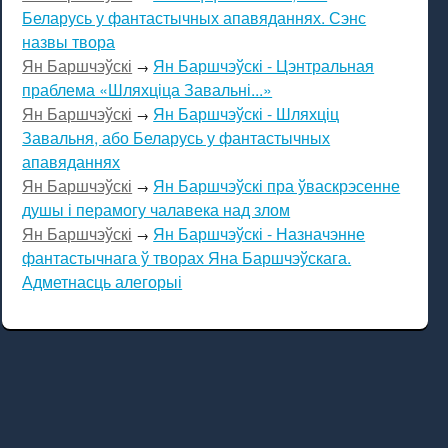
Беларусь у фантастычных апавяданнях. Сэнс
назвы твора
Ян Баршчэўскі
Ян Баршчэўскі - Цэнтральная
→
праблема «Шляхціца Завальні...»
Ян Баршчэўскі
Ян Баршчэўскі - Шляхціц
→
Завальня, або Беларусь у фантастычных
апавяданнях
Ян Баршчэўскі
Ян Баршчэўскі пра ўваскрэсенне
→
душы і перамогу чалавека над злом
Ян Баршчэўскі
Ян Баршчэўскі - Назначэнне
→
фантастычнага ў творах Яна Баршчэўскага.
Адметнасць алегорыі