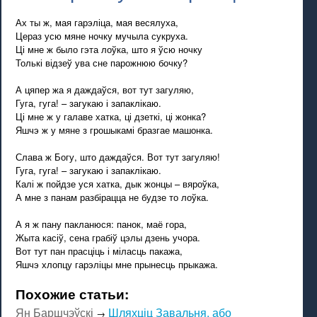
Ах ты ж, мая гарэліца, мая весялуха,
Цераз усю мяне ночку мучыла сукруха.
Ці мне ж было гэта лоўка, што я ўсю ночку
Толькі відзеў ува сне парожнюю бочку?
А цяпер жа я даждаўся, вот тут загуляю,
Гуга, гуга! – загукаю і запаклікаю.
Ці мне ж у галаве хатка, ці дзеткі, ці жонка?
Яшчэ ж у мяне з грошыкамі бразгае машонка.
Слава ж Богу, што даждаўся. Вот тут загуляю!
Гуга, гуга! – загукаю і запаклікаю.
Калі ж пойдзе уся хатка, дык жонцы – вяроўка,
А мне з панам разбірацца не будзе то лоўка.
А я ж пану пакланюся: панок, маё гора,
Жыта касіў, сена грабіў цэлы дзень учора.
Вот тут пан прасціць і міласць пакажа,
Яшчэ хлопцу гарэліцы мне прынесць прыкажа.
Похожие статьи:
Ян Баршчэўскі
Шляхціц Завальня, або
→