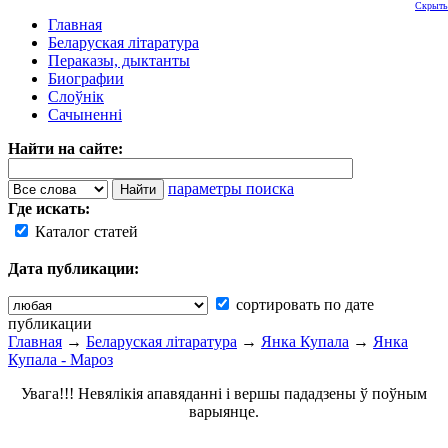
Скрыть
Главная
Беларуская літаратура
Пераказы, дыктанты
Биографии
Слоўнік
Сачыненні
Найти на сайте:
параметры поиска
Где искать:
Каталог статей
Дата публикации:
сортировать по дате
публикации
Главная
→
Беларуская літаратура
→
Янка Купала
→
Янка
Купала - Мароз
Увага!!! Невялікія апавяданні і вершы пададзены ў поўным
варыянце.