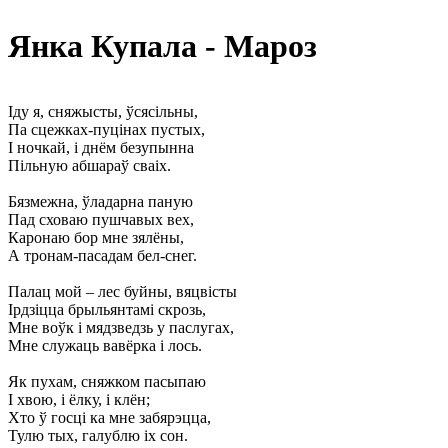
Янка Купала - Мароз
Іду я, сняжысты, ўсясільны,
Па сцежках-пуцінах пустых,
І ночкай, і днём безупынна
Пільную абшараў сваіх.
Бязмежна, ўладарна паную
Пад сховаю пушчавых вех,
Каронаю бор мне зялёны,
А тронам-пасадам бел-снег.
Палац мой – лес буйны, вяцвісты
Ірдзіцца брыльянтамі скрозь,
Мне воўк і мядзведзь у паслугах,
Мне служаць вавёрка і лось.
Як пухам, сняжком пасыпаю
І хвою, і ёлку, і клён;
Хто ў госці ка мне забярэцца,
Тулю тых, галублю іх сон.