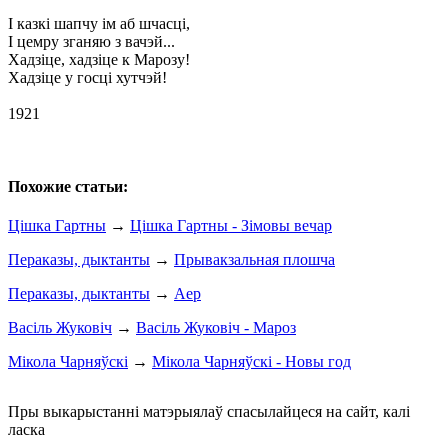
І казкі шапчу ім аб шчасці,
І цемру зганяю з вачэй...
Хадзіце, хадзіце к Марозу!
Хадзіце у госці хутчэй!
1921
Похожие статьи:
Цішка Гартны
→
Цішка Гартны - Зімовы вечар
Пераказы, дыктанты
→
Прывакзальная плошча
Пераказы, дыктанты
→
Аер
Васіль Жуковіч
→
Васіль Жуковіч - Мароз
Мікола Чарняўскі
→
Мікола Чарняўскі - Новы год
Пры выкарыстанні матэрыялаў спасылайцеся на сайт, калі
ласка