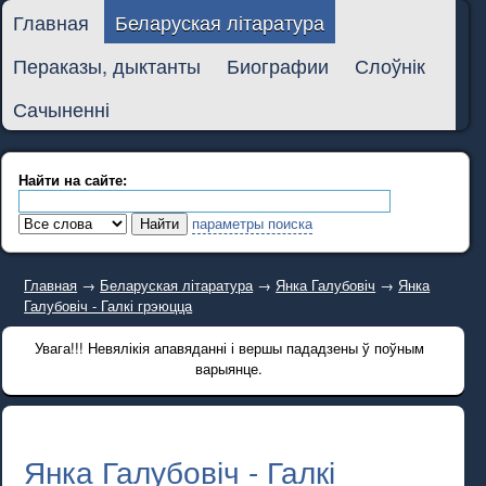
Главная
Беларуская літаратура
Пераказы, дыктанты
Биографии
Слоўнік
Сачыненні
Найти на сайте:
параметры поиска
Главная
→
Беларуская літаратура
→
Янка Галубовіч
→
Янка
Галубовіч - Галкі грэюцца
Увага!!! Невялікія апавяданні і вершы пададзены ў поўным
варыянце.
Янка Галубовіч - Галкі