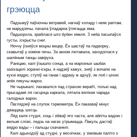
грэюцца
Падзьмуў паўночны ветравей, нагнаў холаду і неяк раптам,
не марудзячы, пачала ўладарна ўлягацца зіма.
Падшэрхла, зрабілася што бубен зямля. З неба пасыпаўся
густы, іскрысты снег.
Ноччу ўзняўся моцны вецер. Ён шастаў па падворку,
скавытаў у коміне печы. За акном лютавала, заходзілася у
шалёным танцы завіруха.
Раніцаю, калі ўзышло сонца, а на марозных шыбах
зазіхацелі зорачкі-іскры, я надзеў кажух, зняў з вочапкі на
кухні вядро, ступіў на ганак і адразу ж адчуў, як лоб і шчокі
апёк пякучы мароз.
Не чырыкалі, пахаваліся пад страхою вераб'і, толькі над
прысадамі ля гасцінца каркала, лятала вялікая чарада
галодных варон.
Паглядзеў на слупок тэрмометра. Ён паказваў мінус
дваццаць шэсць.
Лёд каля студні, хоць і збіваў яго часта, але абліты вадою і
вельмі слізкі, ледзь на нагах утрымацца. Пакуль дастаў
вядро вады – і пальцы скачанелі.
Калі адыходзіў ад студні, у веснічках, у зімовым паліто з