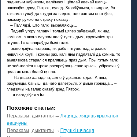
паднятым каўняром, валёнках і цёплай авечай шапцы
паказаўся дзед Пятрок, сусед. Згорбіўшыся, з вядром, ён
таксама тупаў да студні за вадою, але раптам спыніўся,
паказаў рукою на страху і сказаў:
– Паглядзі, што галкі вырабляюць...
Падняў угору галаву і толькі цяпер заўважыў, як над
комінам, з якога слупом валіў густы дым, кружыліся тры
птушкі. Гэта сапраўды былі галкі.
Было дзіўна назіраць, як рабілі птушкі над страхою
невялікія кругі, і кожны раз, калі яны падляталі да коміна, то
абавязкова стараліся праляцець праз дым. Пры гэтым галкі
не забываліся шырока распраўляць свае крылы, убіраючы ў
цела як мага болей цяпла.
– На дварэ халадэча, ажно ў дрыжыкі кідае. А яны,
разумніцы, бачыш, да чаго дапетрылі. У дыме грэюцца... –
гледзячы на галак сказаў дзед Пятрок.
І я пагадзіўся з ім.
Похожие статьи:
Пераказы, дыктанты
Ляцяць, ляцяць крылатыя
→
вешчуны
Пераказы, дыктанты
Птушкі шчасця
→