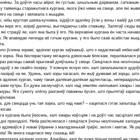
амкнёны. За доўгія часы аброс ён густым, шчыльным дзірваном, сатканым з
 таямніцы старажытнага кургана, якога ўжо няма на свеце, але які жыв
яго на свеце і звязвала з жыццём.
 нібы круглая шапка-кучомка, кідаўся здалёку ўсім у вочы і вабіў да ся
амы верх яго, азіраў далечы, выглядаючы сабе спажыву. Залятаў сюды ве
які страціў яе, калі яна была ў яго. На верхавіне кургана ён часта нача
ы. Як апавядае легенда аб гэтым кургане, у яго было сваё асабістае жыцц
та.
ло ўсеяна зорамі, адзінокі курган заўважыў, што з недасяжнай нябеснай 
я зорка. Яна бесперастанку мігацела дзівосным бляскам, пералівалася р
раз расніцы самай прыгожай дзяўчыны ў свеце. Свяцілася яна незлічоныя
водзіў з яе свайго позірку. У кожную ясную ноч, калі запальвалася цудоўн
і пазіраў на яе. Удзень, калі зоры пагасалі, ён жыў думкамі аб зорцы, што 
і адзінокі курган, чаму такая далёкая-далёкая адлегласць, непераадоль
 сваім нутры. Ён дужа засмучаўся, калі над зямлёю наплывалі хмары і за
нуры. Яго сумоту злёгку разганяў паважны бусел, што прылятаў каратаць 
аўклівая.
, дзе свеціцца унь тая зорка, што над намі? – хацелася гэтак запытаць 
носам.
 кургана была ўвосень, калі хмары наўсцяж і на доўгі час засцілалі неб
дні праходзілі. Неба раз'яснялася і свяцілася ўночы незлічонымі халодн
н адзяваўся ў новае ўбранне з маладзенькай траўкі, зелля і кветак. Як 
неба! Як многа хацелася яму сказаць ёй!
паткала адзінокі курган. Аднойчы, калі ён дужа пільна пазіраў на сваю 