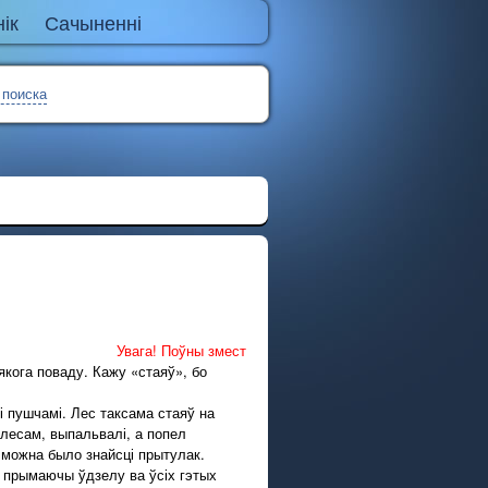
ік
Сачыненні
 поиска
Увага! Поўны змест
 якога поваду. Кажу «стаяў», бо
і пушчамі. Лес таксама стаяў на
 лесам, выпальвалі, а попел
е можна было знайсці прытулак.
не прымаючы ўдзелу ва ўсіх гэтых