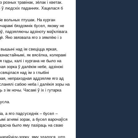
 розных травінак, зёлак і кветак.
е ў людскіх паданнях. Хацелася б
бе вольных птушак. На курган
чарамі бяздомнік бусел, якому не
ваў, падзяляючы адзіноту маўклівага
ё. Яно звязвала яго з зямлёю і з
вышыні над ім свеціцца яркая,
азнастайнымі, як вясёлка, колерамі
 гады, калі і кургана не было на
ая зорка ў далёкім небе, адзінокі
свяцілася над ім з глыбіні
ная, непраходная аддзяляе яго ад
сланялі сабою неба і далёкія зоры на
з ім ночы. Часамі ў іх і гутарка
бусла.
а, а яго падсуседнік – бусел –
ымі агнямі зорак, а бусел варочаўся
радасна было яму пазіраць на сваю
чараўніцу-зорку, яму здалося, што