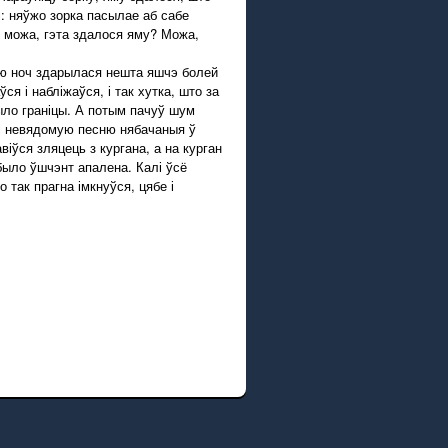
і: няўжо зорка пасылае аб сабе
А можа, гэта здалося яму? Можа,
ую ноч здарылася нешта яшчэ болей
ся і набліжаўся, і так хутка, што за
было граніцы. А потым пачуў шум
лі невядомую песню нябачаныя ў
іўся зляцець з кургана, а на курган
было ўшчэнт апалена. Калі ўсё
 так прагна імкнуўся, цябе і