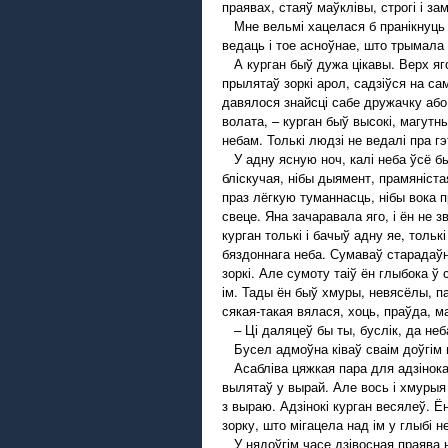
праявах, стаяў маўклівы, строгі і з
Мне вельмі хацелася б пранікнуць у
ведаць і тое асноўнае, што трымала 
А курган быў дужа цікавы. Верх яго,
прылятаў зоркі арол, садзіўся на с
давялося знайсці сабе дружачку або 
волата, – курган быў высокі, магутн
небам. Толькі людзі не ведалі пра гэ
У адну ясную ноч, калі неба ўсё бы
бліскучая, нібы дыямент, прамяніста
праз лёгкую туманнасць, нібы вока п
свеце. Яна зачаравала яго, і ён не з
курган толькі і бачыў адну яе, тольк
бяздоннага неба. Сумаваў старадаўн
зоркі. Але сумоту таіў ён глыбока ў
ім. Тады ён быў хмуры, невясёлы, па
сякая-такая вялася, хоць, праўда, м
– Ці даляцеў бы ты, буслік, да неба
Бусел адмоўна ківаў сваім доўгім 
Асабліва цяжкая пара для адзінокага
вылятаў у вырай. Але вось і хмурыя 
з выраю. Адзінокі курган весялеў. Ё
зорку, што мігацела над ім у глыбі 
У нядоўгім часе дзівосная праява на