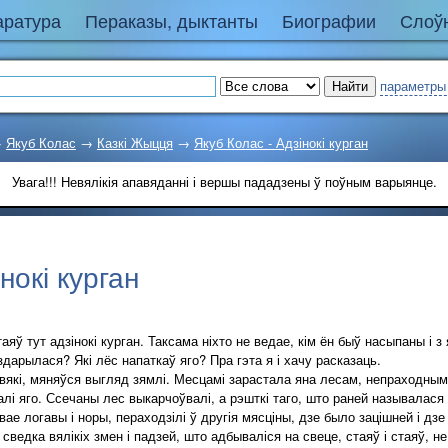
аратура
Пераказы, дыктанты
Биографии
Слоўн
параметры
→
Якуб Колас
→
Казкі Жыцця
→
Якуб Колас - Адзінокі курган
Увага!!! Невялікія апавяданні і вершы пададзены ў поўным варыянце.
нокі курган
яў тут адзінокі курган. Таксама ніхто не ведае, кім ён быў насыпаны і з
здарылася? Які лёс напаткаў яго? Пра гэта я і хачу расказаць.
вякі, мяняўся выгляд зямлі. Месцамі зарастала яна лесам, непраходным
лі яго. Ссечаны лес выкарчоўвалі, а рэшткі таго, што раней называлася
свае логавы і норы, пераходзілі ў другія мясціны, дзе было зацішней і дз
ы сведка вялікіх змен і падзей, што адбываліся на свеце, стаяў і стаяў, 