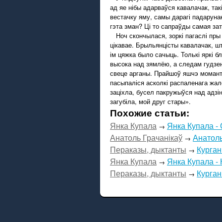
ад яе нібы адарваўся кавалачак, так
вестачку яму, самы дарагі падаруна
гэта зман? Ці то сапраўды самая за
Ноч скончылася, зоркі пагаслі пры 
цікавае. Брыльянцісты кавалачак, што
ім цяжка было сачыць. Толькі яркі б
высока над зямлёю, а следам гудзен
свеце арганы. Прайшоў яшчэ момант,
пасыпаліся асколкі распаленага жал
заціхла, бусел пакружыўся над адзіно
загубіла, мой друг стары».
Похожие статьи:
Янка Купала
Янка Купала - 
→
Анатоль Грачанікаў
Анатоль
→
Пераказы, дыктанты
Курга
→
Янка Купала
Янка Купала - 
→
Пераказы, дыктанты
Курга
→