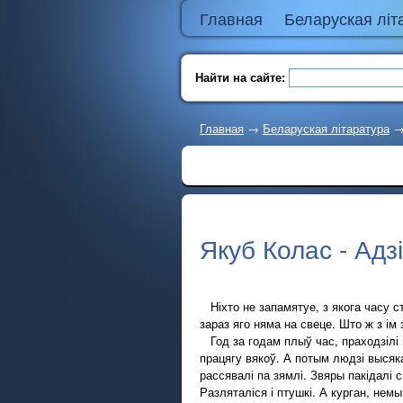
Главная
Беларуская літ
Найти на сайте:
Главная
→
Беларуская літаратура
Якуб Колас - Адзі
Ніхто не запамятуе, з якога часу ста
зараз яго няма на свеце. Што ж з ім 
Год за годам плыў час, праходзілі 
працягу вякоў. А потым людзі высяка
рассявалі па зямлі. Звяры пакідалі 
Разляталіся і птушкі. А курган, нем