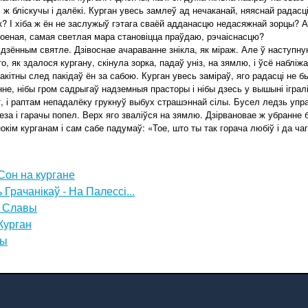
і ж бліскучы і далёкі. Курган увесь замлеў ад нечаканай, няяснай радасц
к? І хіба ж ён не заслужыў гэтага сваёй адданасцю недасяжнай зорцы? 
тоеная, самая светлая мара становіцца праўдаю, рэчаіснасцю?
дзённым святле. Дзівоснае ачараванне знікла, як міраж. Але ў наступн
, як здалося кургану, скінула зорка, падаў уніз, на зямлю, і ўсё набліжаў
лакітны след пакідаў ён за сабою. Курган увесь заміраў, яго радасці не 
не, нібы гром садрыгаў надземныя прасторы і нібы дзесь у вышыні ігра
 і раптам непадалёку грукнуў выбух страшэннай сілы. Бусел ледзь управ
еза і гарачы попел. Верх яго зваліўся на зямлю. Дзірвановае ж убранне 
кім курганам і сам сабе падумаў: «Тое, што ты так горача любіў і да чаго
Сон на кургане
 Грачанікаў - На Палессі...
н Славы
Курган
ны