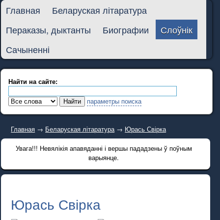
Главная
Беларуская літаратура
Пераказы, дыктанты
Биографии
Слоўнік
Сачыненні
Найти на сайте:
параметры поиска
Главная
→
Беларуская літаратура
→
Юрась Свірка
Увага!!! Невялікія апавяданні і вершы пададзены ў поўным
варыянце.
Юрась Свірка