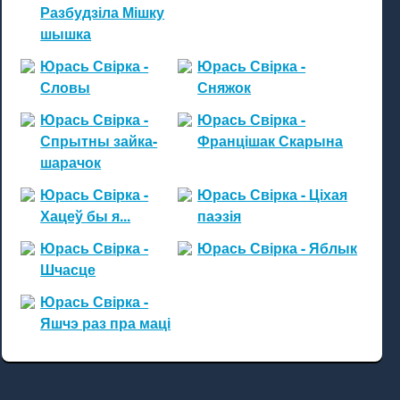
Разбудзіла Мішку
шышка
Юрась Свірка -
Юрась Свірка -
Словы
Сняжок
Юрась Свірка -
Юрась Свірка -
Спрытны зайка-
Францішак Скарына
шарачок
Юрась Свірка -
Юрась Свірка - Ціхая
Хацеў бы я...
паэзія
Юрась Свірка -
Юрась Свірка - Яблык
Шчасце
Юрась Свірка -
Яшчэ раз пра маці