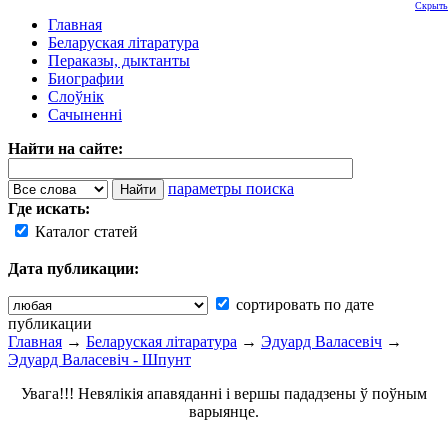
Скрыть
Главная
Беларуская літаратура
Пераказы, дыктанты
Биографии
Слоўнік
Сачыненні
Найти на сайте:
параметры поиска
Где искать:
Каталог статей
Дата публикации:
сортировать по дате
публикации
Главная
→
Беларуская літаратура
→
Эдуард Валасевіч
→
Эдуард Валасевіч - Шпунт
Увага!!! Невялікія апавяданні і вершы пададзены ў поўным
варыянце.