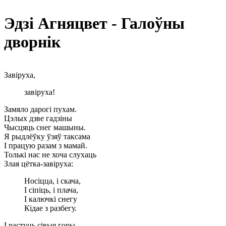
Эдзі Агняцвет - Галоўны
дворнік
Завіруха,
завіруха!
Замяло дарогі пухам.
Цэлых дзве гадзіны
Чысцяць снег машыны.
Я рыдлёўку ўзяў таксама
І працую разам з мамай.
Толькі нас не хоча слухаць
Злая цётка-завіруха:
Носіцца, і скача,
І сіпіць, і плача,
І калючкі снегу
Кідае з разбегу.
І растуць сівыя горы,