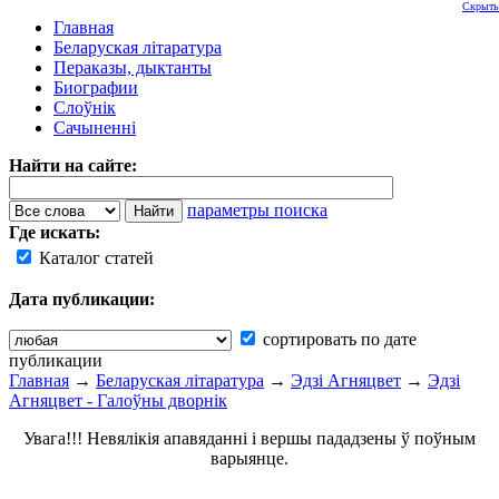
Скрыть
Главная
Беларуская літаратура
Пераказы, дыктанты
Биографии
Слоўнік
Сачыненні
Найти на сайте:
параметры поиска
Где искать:
Каталог статей
Дата публикации:
сортировать по дате
публикации
Главная
→
Беларуская літаратура
→
Эдзі Агняцвет
→
Эдзі
Агняцвет - Галоўны дворнік
Увага!!! Невялікія апавяданні і вершы пададзены ў поўным
варыянце.