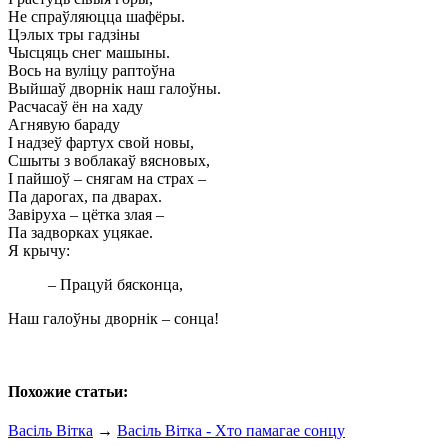
Не спраўляюцца шафёры.
Цэлых тры гадзіны
Чысцяць снег машыны.
Вось на вуліцу раптоўна
Выйшаў дворнік наш галоўны.
Расчасаў ён на хаду
Агнявую бараду
І надзеў фартух свой новы,
Сшыты з воблакаў вясновых,
І пайшоў – снягам на страх –
Па дарогах, па дварах.
Завіруха – цётка злая –
Па задворках уцякае.
Я крычу:
– Працуй бясконца,
Наш галоўны дворнік – сонца!
Похожие статьи:
Васіль Вітка
→
Васіль Вітка - Хто памагае сонцу