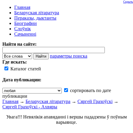
Скрыть
Главная
Беларуская літаратура
Пераказы, дыктанты
Биографии
Слоўнік
Сачыненні
Найти на сайте:
параметры поиска
Где искать:
Каталог статей
Дата публикации:
сортировать по дате
публикации
Главная
→
Беларуская літаратура
→
Сяргей Грахоўскі
→
Сяргей Грахоўскі - Ахвяры
Увага!!! Невялікія апавяданні і вершы пададзены ў поўным
варыянце.