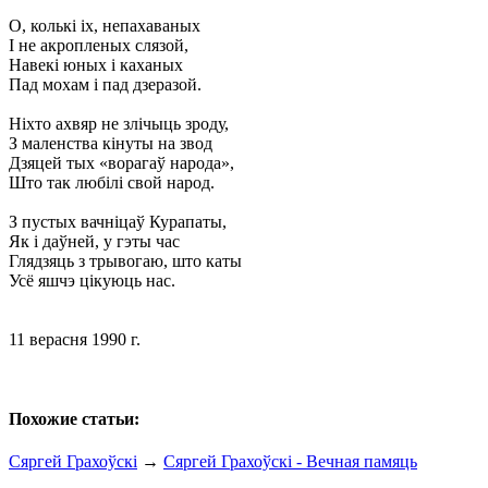
О, колькі іх, непахаваных
I не акропленых слязой,
Навекі юных і каханых
Пад мохам і пад дзеразой.
Ніхто ахвяр не злічыць зроду,
З маленства кінуты на звод
Дзяцей тых «ворагаў народа»,
Што так любілі свой народ.
З пустых вачніцаў Курапаты,
Як і даўней, у гэты час
Глядзяць з трывогаю, што каты
Усё яшчэ цікуюць нас.
11 верасня 1990 г.
Похожие статьи:
Сяргей Грахоўскі
→
Сяргей Грахоўскі - Вечная памяць