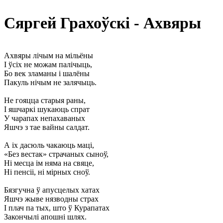
Сяргей Грахоўскі - Ахвяры
Ахвяры лічым на мільёны
I ўсіх не можам палічыць,
Бо век зламаны і шалёны
Пакуль нічым не залячыць.
Не гояцца старыя раны,
I яшчаркі шукаюць спрат
У чарапах непахаваных
Яшчэ з тае вайны салдат.
А іх дасюль чакаюць маці,
«Без вестак» страчаных сыноў,
Ні месца ім няма на свяце,
Ні пенсіі, ні мірных сноў.
Бязгучна ў апусцелых хатах
Яшчэ жыве нязводны страх
I плач па тых, што ў Курапатах
Закончылі апошні шлях.