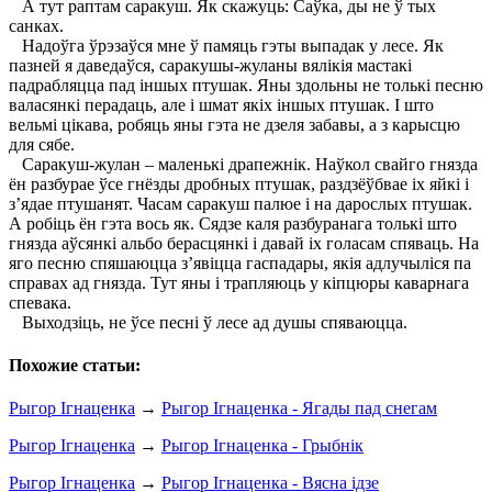
А тут раптам саракуш. Як скажуць: Саўка, ды не ў тых
санках.
Надоўга ўрэзаўся мне ў памяць гэты выпадак у лесе. Як
пазней я даведаўся, саракушы-жуланы вялікія мастакі
падрабляцца пад іншых птушак. Яны здольны не толькі песню
валасянкі перадаць, але і шмат якіх іншых птушак. I што
вельмі цікава, робяць яны гэта не дзеля забавы, а з карысцю
для сябе.
Саракуш-жулан – маленькі драпежнік. Наўкол свайго гнязда
ён разбурае ўсе гнёзды дробных птушак, раздзёўбвае іх яйкі і
з’ядае птушанят. Часам саракуш палюе і на дарослых птушак.
А робіць ён гэта вось як. Сядзе каля разбуранага толькі што
гнязда аўсянкі альбо берасцянкі і давай іх голасам спяваць. На
яго песню спяшаюцца з’явіцца гаспадары, якія адлучыліся па
справах ад гнязда. Тут яны і трапляюць у кіпцюры каварнага
спевака.
Выходзіць, не ўсе песні ў лесе ад душы спяваюцца.
Похожие статьи:
Рыгор Ігнаценка
→
Рыгор Ігнаценка - Ягады пад снегам
Рыгор Ігнаценка
→
Рыгор Ігнаценка - Грыбнік
Рыгор Ігнаценка
→
Рыгор Ігнаценка - Вясна ідзе