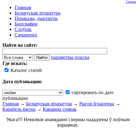
Скрыть
Главная
Беларуская літаратура
Пераказы, дыктанты
Биографии
Слоўнік
Сачыненні
Найти на сайте:
параметры поиска
Где искать:
Каталог статей
Дата публикации:
сортировать по дате
публикации
Главная
→
Беларуская літаратура
→
Рыгор Ігнаценка
→
Карабель вясны
→
Каварны спявак
Увага!!! Невялікія апавяданні і вершы пададзены ў поўным
варыянце.