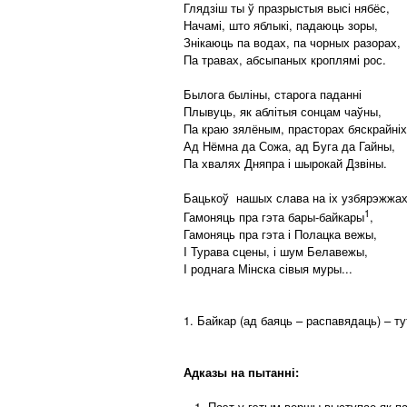
Глядзіш ты ў празрыстыя высі нябёс,
Начамі, што яблыкі, падаюць зоры,
Знікаюць па водах, па чорных разорах,
Па травах, абсыпаных кроплямі рос.
Былога быліны, старога паданні
Плывуць, як аблітыя сонцам чаўны,
Па краю зялёным, прасторах бяскрайніх
Ад Нёмна да Сожа, ад Буга да Гайны,
Па хвалях Дняпра і шырокай Дзвіны.
Бацькоў нашых слава на іх узбярэжжах
1
Гамоняць пра гэта бары-байкары
,
Гамоняць пра гэта і Полацка вежы,
I Турава сцены, і шум Белавежы,
I роднага Мінска сівыя муры...
1. Байкар (ад баяць – распавядаць) – ту
Адказы на пытанні:
1. Паэт у гэтым вершы выступае як патр