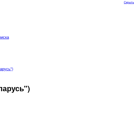
Скрыть
оиска
арусь")
ларусь")