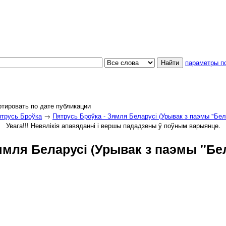
параметры п
тировать по дате публикации
трусь Броўка
→
Пятрусь Броўка - Зямля Беларусі (Урывак з паэмы "Бел
Увага!!! Невялікія апавяданні і вершы пададзены ў поўным варыянце.
ямля Беларусі (Урывак з паэмы "Бе