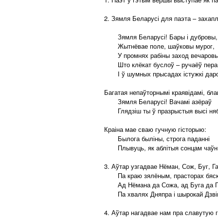
2. Зямля Беларусі для паэта – захапля
Зямля Беларусі! Бары і дубровы,
Жытнёвае поле, шаўковы мурог,
У промнях рабіны заход вечаровы
Што клёкат буслоў – ручаёў пер
І ў шумных прысадах істужкі даро
Багатая непаўторнымі краявідамі, блак
Зямля Беларусі! Вачамі азёраў
Глядзіш ты ў празрыстыя высі н
Краіна мае сваю гучную гісторыю:
Былога быліны, строга паданні
Плывуць, як аблітыя сонцам чаўн
3. Аўтар узгадвае Нёман, Сож, Буг, Га
Па краю зялёным, прасторах бяс
Ад Нёмана да Сожа, ад Буга да 
Па хвалях Дняпра і шырокай Дзві
4. Аўтар нагадвае нам пра славутую г