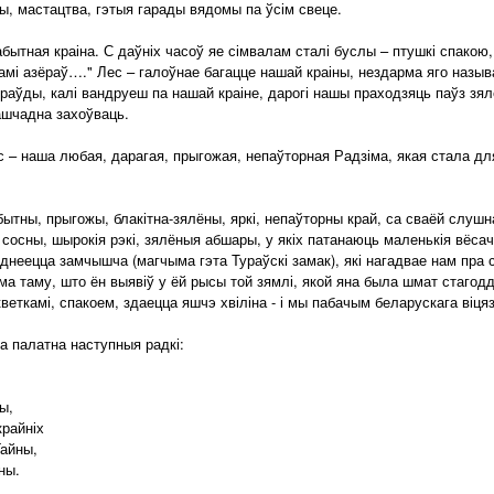
ры, мастацтва, гэтыя гарады вядомы па ўсім свеце.
ытная краіна. С даўніх часоў яе сімвалам сталі буслы – птушкі спакою,
чамі азёраў…." Лес – галоўнае багацце нашай краіны, нездарма яго назы
аўды, калі вандруеш па нашай краіне, дарогі нашы праходзяць паўз зялён
ашчадна захоўваць.
с – наша любая, дарагая, прыгожая, непаўторная Радзіма, якая стала дл
тны, прыгожы, блакітна-зялёны, яркі, непаўторны край, са сваёй слушн
 сосны, шырокія рэкі, зялёныя абшары, у якіх патанаюць маленькія вёсачк
іднеецца замчышча (магчыма гэта Тураўскі замак), які нагадвае нам пра
а таму, што ён выявіў у ёй рысы той зямлі, якой яна была шмат стагодд
веткамі, спакоем, здаецца яшчэ хвіліна - і мы пабачым беларускага віця
 палатна наступныя радкі:
ы,
крайніх
Гайны,
ны.