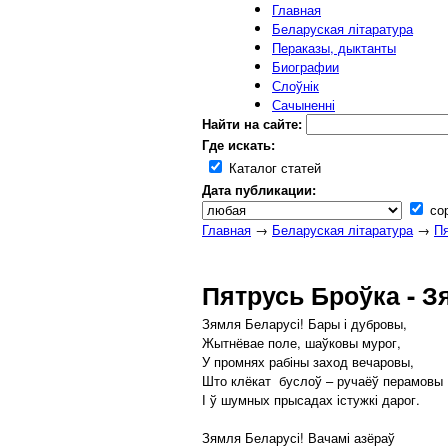
Главная
Беларуская літаратура
Пераказы, дыктанты
Биографии
Слоўнік
Сачыненні
Найти на сайте:
Где искать:
Каталог статей
Дата публикации:
сор
Главная
→
Беларуская літаратура
→
Пя
Пятрусь Броўка - З
Зямля Беларусі! Бары і дубровы,
Жытнёвае поле, шаўковы мурог,
У промнях рабіны заход вечаровы,
Што клёкат буслоў – ручаёў перамовы
І ў шумных прысадах істужкі дарог.
Зямля Беларусі! Вачамі азёраў