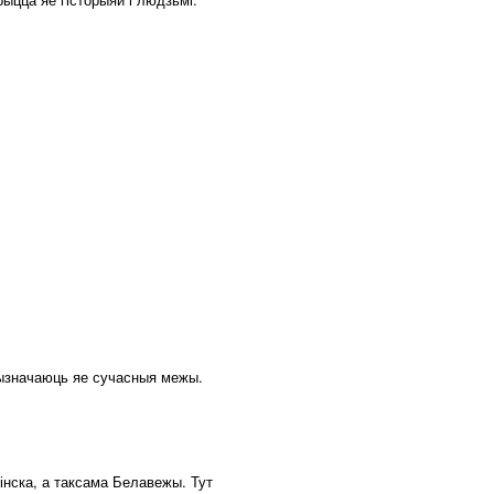
 вызначаюць яе сучасныя межы.
нска, а таксама Белавежы. Тут