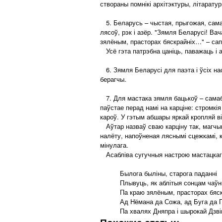
створаны помнікі архітэктуры, літарату
5. Беларусь – чыстая, прыгожая, самаб
лясоў, рэк і азёр. "Зямля Беларусі! Ва
зялёным, прасторах бяскрайніх…" – сапр
Усё гэта патрэбна цаніць, паважаць і 
6. Зямля Беларусі для паэта і ўсіх на
берагчы.
7. Для мастака зямля бацькоў – самабы
паўстае перад намі на карціне: стромкія
кароў. У гэтым абшары яркай кропляй в
Аўтар назваў сваю карціну так, магчым
налёту, напоўненая ляснымі сцежкамі, к
мінулага.
Асабліва сугучныя настрою мастацкага
Былога быліны, старога паданні
Плывуць, як аблітыя сонцам чаўн
Па краю зялёным, прасторах бяс
Ад Нёмана да Сожа, ад Буга да 
Па хвалях Дняпра і шырокай Дзві