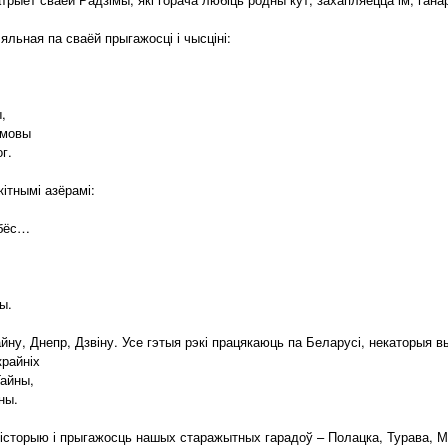
льная па сваёй прыгажосці і чысціні:
,
амовы
г.
ітнымі азёрамі:
ябёс…
ы.
йну, Днепр, Дзвіну. Усе гэтыя рэкі працякаюць па Беларусі, некаторыя
крайніх
Гайны,
ны.
історыю і прыгажосць нашых старажытных гарадоў – Полацка, Турава, Мі