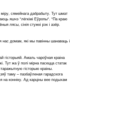
 міру, сямейнага дабрабыту. Тут шмат
ваюць яшчэ "лёгкімі Еўропы". "Па краю
ыя лясы, сінія стужкі рэк і азёр.
я нас домам, які мы павінны шанаваць і
ай гісторыяй. Амаль чароўная краіна
і. Тут жа ў полі мірна пасецца статак
 старажытную гісторыю краіны.
зяў таму – пазбаўленая гарадскога
зя на конніку. Ад карціны вее подыхам