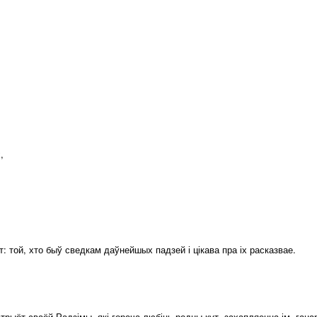
,
т: той, хто быў сведкам даўнейшых падзей і цікава пра іх расказвае.
ыёт сваёй Радзімы, які горача любіць родны кут, захапляецца ім, ганар