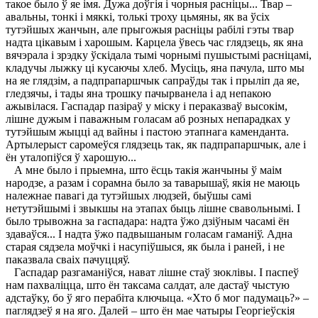
такое было ў яе імя. Дужа доўгія і чорныя расніцы... Твар –
авальны, тонкі і мяккі, толькі троху цьмяны, як ва ўсіх
тутэйшых жанчын, але прыгожыя расніцы рабілі гэты твар
надта цікавым і харошым. Карцела ўвесь час глядзець, як яна
вячэрала і зрэдку ўскідала тымі чорнымі пушыстымі расніцамі,
кладучы лыжку ці кусаючы хлеб. Мусіць, яна пачула, што мы
на яе глядзім, а падпрапаршчык сапраўды так і прыліп да яе,
гледзячы, і тады яна трошку пачырванела і ад непакою
ажывілася. Гаспадар пазіраў у міску і пераказваў высокім,
лішне дужым і паважным голасам аб розных непарадках у
тутэйшым жыцці ад вайны і пастою этапнага каменданта.
Артылерыст саромеўся глядзець так, як падпрапаршчык, але і
ён уталопіўся ў харошую...
А мне было і прыемна, што ёсць такія жанчыны ў маім
народзе, а разам і сорамна было за таварышаў, якія не маюць
належнае павагі да тутэйшых людзей, быўшы самі
нетутэйшымі і звыкшы на этапах быць лішне свавольнымі. I
было трывожна за гаспадара: надта ўжо дзіўным часамі ён
здаваўся... I надта ўжо падвышаным голасам гаманіў. Адна
старая сядзела моўчкі і насупіўшыся, як была і раней, і не
паказвала сваіх пачуццяў.
Гаспадар разгаманіўся, нават лішне стаў зюклівы. I паспеў
нам пахваліцца, што ён таксама салдат, але дастаў чыстую
адстаўку, бо ў яго перабіта ключыца. «Хто б мог падумаць?» –
паглядзеў я на яго. Далей – што ён мае чатыры Георгіеўскія