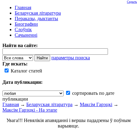
Скрыть
Главная
Беларуская літаратура
Пераказы, дыктанты
Биографии
Слоўнік
Сачыненні
Найти на сайте:
параметры поиска
Где искать:
Каталог статей
Дата публикации:
сортировать по дате
публикации
Главная
→
Беларуская літаратура
→
Максім Гарэцкі
→
Максім Гарэцкі - На этапе
Увага!!! Невялікія апавяданні і вершы пададзены ў поўным
варыянце.