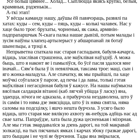
Усё больш цямнее... Холад... Сыплюцца якіясь крупкі, белыя,
крамяныя, рэдзенькія...
А-ткі этап!
У вёсцы каманду нашу, даўшы ёй павячэраць, развялі па
хатах: куды – сем, куды – пяць, куды – колькі чалавек. Нас у
хаце было трое: брухаты, чорненькі, як сажа, армянін-
падпрапаршчык N-скага палка нашае дывізіі, потым малады і
зусім наіўны хлапец-артылерыст у абшарпанай ля ботаў
шынельцы, а трэці я.
Непрыветна спаткала нас старая гаспадыня, бабуля-качарга,
відаць, зласлівая страшэнна, але маўклівая наўздзіў. А можа
быць, што я наконт яе і памыліўся, бо ўсё пасля здалося мне
іначай... Сям’я была ў іх невялічкая, таксама трое: маці, сын і
яго жонка-маладуха. Але спачатку, як мы прыйшлі, па хаце
моўчкі соўгалася ў парозе, ад печы і да лавы, толькі гэтая
маўклівая і негасцінная бабуля ў кажусе. На нашы наўмысна
вясёлыя салдацкія вітанні (каб лягчэй убіцца ў ласку) яна,
здаецца, нічога не адказала, а прабурчэла нездаволена, што ў
іх самім і то няма дзе змясціцца, што ў іх няма святла, няма
саломы на подсцілку, і яшчэ нешта бурчэла. З усяго было
відаць, што старая мае вялікую ахвоту як-небудзь адбіць нас ад
свае хаты. Папраўдзе, хата была дужа цесненькая і мізэрная.
Але мы гэтак змардаваліся за дзень дарогі, на той макравай
золкасці, на тых пясчаных ямках і карчах збоку гразкае дарогі,
што быццам і не чулі яе бурчэння. Тады яна змірылася,