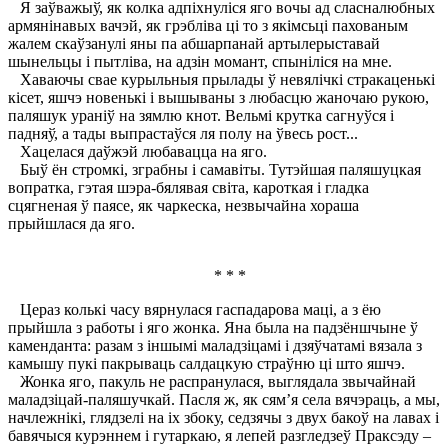
Я заўважыў, як колка адпіхнуліся яго вочы ад сласналюбных
армянінавых вачэй, як грэбліва ці то з якімсьці пахованым
жалем скаўзанулі яны па абшарпанай артылерыставай
шынельцы і пытліва, на адзін момант, спыніліся на мне.
Хаваючы свае курыльныя прылады ў невялічкі стракаценькі
кісет, яшчэ новенькі і вышываны з любасцю жаночаю рукою,
паляшук ураніў на зямлю кнот. Вельмі крутка сагнуўся і
падняў, а тады выпрастаўся ля полу на ўвесь рост...
Хацелася даўжэй любавацца на яго.
Быў ён стромкі, зграбны і самавіты. Тутэйшая паляшуцкая
вопратка, гэтая шэра-бялявая світа, кароткая і гладка
сцягненая ў паясе, як чаркеска, незвычайна хораша
прыйшлася да яго.
* * *
Цераз колькі часу вярнулася гаспадарова маці, а з ёю
прыйшла з работы і яго жонка. Яна была на падзёншчыне ў
каменданта: разам з іншымі маладзіцамі і дзяўчатамі вязала з
камышу пукі пакрываць салдацкую страўню ці што яшчэ.
Жонка яго, пакуль не распранулася, выглядала звычайнай
маладзіцай-паляшучкай. Пасля ж, як сям’я села вячэраць, а мы,
начлежнікі, глядзелі на іх збоку, седзячы з двух бакоў на лавах і
бавячыся курэннем і гутаркаю, я лепей разгледзеў Праксэду –