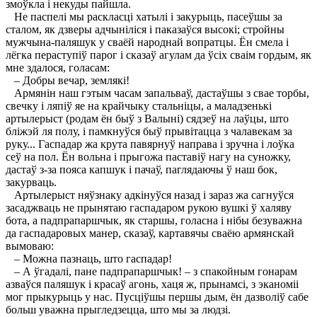
змоўкла і некуды пайшла.
Не паспелі мы раскласці хатылі і закурыць, пасеўшы за
сталом, як дзверы адчыніліся і паказаўся высокі; стройны
мужчына-паляшук у сваёй народнай вопратцы. Ён смела і
лёгка пераступіў парог і сказаў агулам да ўсіх сваім гордым, як
мне здалося, голасам:
– Добры вечар, землякі!
Армянін наш гэтым часам запальваў, дастаўшы з свае торбы,
свечку і ляпіў яе на крайчыку стальніцы, а маладзенькі
артылерыст (родам ён быў з Валыні) сядзеў на лаўцы, што
бліжэй ля полу, і памкнуўся быў прывітацца з чалавекам за
руку... Гаспадар жа крута павярнуў направа і зручна і лоўка
сеў на пол. Ён вольна і прыгожа паставіў нагу на суножку,
дастаў з-за пояса капшук і пачаў, паглядаючы ў наш бок,
закурваць.
Артылерыст няўзнаку адкінуўся назад і зараз жа сагнуўся
засаджваць не прынятаю гаспадаром рукою вушкі ў халяву
бота, а падпрапаршчык, як старшы, голасна і нібы безуважна
да гаспадаровых манер, сказаў, картавячы сваёю армянскай
вымоваю:
– Можна пазнаць, што гаспадар!
– А ўгадалі, пане падпрапаршчык! – з спакойным гонарам
азваўся паляшук і красаў агонь, хаця ж, прынамсі, з эканоміі
мог прыкурыць у нас. Пусціўшы першы дым, ён дазволіў сабе
больш уважна прыгледзецца, што мы за людзі.