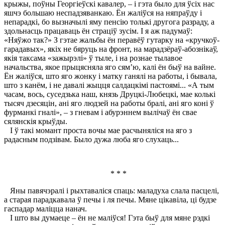
крыжы, поўны Георгіеўскі кавалер, – і гэта было для ўсіх нас
яшчэ большаю неспадзяванкаю. Ён жаліўся на няпраўду і
непарадкі, бо вызначылі яму пенсію толькі другога разраду, а
здольнасць працаваць ён страціў зусім. I я аж падумаў:
«Няўжо так?» З гэтае жальбы ён перавёў гутарку на «кручкоў-
гарадавых», якіх не бяруць на фронт, на марадзёраў-абознікаў,
якія таксама «зажырэлі» ў тыле, і на рознае тылавое
начальства, якое прыцясняла яго сям’ю, калі ён быў на вайне.
Ён жаліўся, што яго жонку і матку ганялі на работы, і бывала,
што з канём, і не давалі жыцця салдацкімі пастоямі... «А тым
часам, вось, суседзька наш, князь Друцкі-Любецкі, мае колькі
тысяч дзесяцін, ані яго людзей на работы бралі, ані яго коні ў
фурманкі гналі», – з гневам і абурэннем вылічаў ён свае
сялянскія крыўды.
I ў такі момант проста вочы мае расчыняліся на яго з
радасным подзівам. Было дужа люба яго слухаць...
* * *
Яны павячэралі і рыхтаваліся спаць: маладуха слала пасцелі,
а старая парадкавала ў печы і ля печы. Мяне цікавіла, ці будзе
гаспадар маліцца нанач.
I што вы думаеце – ён не маліўся! Гэта быў для мяне рэдкі