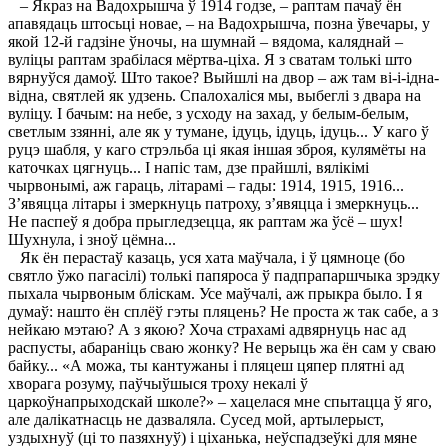
– Якраз на Вадохрышча ў 1914 годзе, – раптам пачаў ён
апавядаць штосьці новае, – на Вадохрышча, позна ўвечары, у
якой 12-й гадзіне ўночы, на шумнай – вядома, каляднай –
вуліцы раптам зрабілася мёртва-ціха. Я з сватам толькі што
вярнуўся дамоў. Што такое? Выйшлі на двор – аж там ві-і-ідна-
відна, святлей як удзень. Спалохаліся мы, выбеглі з двара на
вуліцу. I бачым: на небе, з усходу на захад, у белым-белым,
светлым ззянні, але як у тумане, ідуць, ідуць, ідуць... У каго ў
руцэ шабля, у каго стрэльба ці якая іншая зброя, кулямёты на
каточках цягнуць... I напіс там, дзе прайшлі, вялікімі
чырвонымі, аж гараць, літарамі – гады: 1914, 1915, 1916...
З’явяцца літары і змеркнуць патроху, з’явяцца і змеркнуць...
Не паспеў я добра прыгледзецца, як раптам жа ўсё – шух!
Шухнула, і зноў цёмна...
Як ён перастаў казаць, уся хата маўчала, і ў цямноце (бо
святло ўжо пагасілі) толькі папяроса ў падпрапаршчыка зрэдку
пыхала чырвоным бліскам. Усе маўчалі, аж прыкра было. I я
думаў: нашто ён сплёў гэты пляцень? Не проста ж так сабе, а з
нейкаю мэтаю? А з якою? Хоча страхамі адвярнуць нас ад
распусты, абараніць сваю жонку? Не верыць жа ён сам у сваю
байку... «А можа, ты кантужаны і пляцеш цяпер плятні ад
хворага розуму, паўчыўшыся троху некалі ў
царкоўнапрыходскай школе?» – хацелася мне спытацца ў яго,
але далікатнасць не дазваляла. Сусед мой, артылерыст,
уздыхнуў (ці то пазяхнуў) і ціханька, неўспадзеўкі для мяне