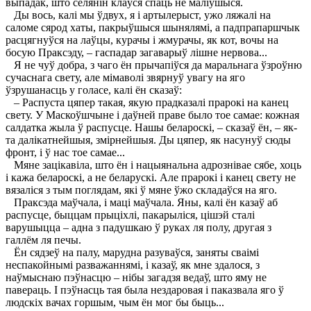
выпадак, што селянін клаўся спаць не маліўшыся.
Ды вось, калі мы ўдвух, я і артылерыст, ужо ляжалі на
саломе сярод хаты, пакрыўшыся шынялямі, а падпрапаршчык
расцягнуўся на лаўцы, курачы і жмурачы, як кот, вочы на
босую Праксэду, – гаспадар загаварыў лішне нервова...
Я не чуў добра, з чаго ён прычапіўся да маральнага ўзроўню
сучаснага свету, але мімаволі звярнуў увагу на яго
ўзрушанасць у голасе, калі ён сказаў:
– Распуста цяпер такая, якую прадказалі прарокі на канец
свету. У Маскоўшчыне і даўней праве было тое самае: кожная
салдатка жыла ў распусце. Нашы белароскі, – сказаў ён, – як-
та далікатнейшыя, змірнейшыя. Ды цяпер, як насунуў сюды
фронт, і ў нас тое самае...
Мяне зацікавіла, што ён і нацыянальна адрознівае сябе, хоць
і кажа белароскі, а не беларускі. Але прарокі і канец свету не
вязаліся з тым поглядам, які ў мяне ўжо складаўся на яго.
Праксэда маўчала, і маці маўчала. Яны, калі ён казаў аб
распусце, быццам прыціхлі, пакарыліся, цішэй сталі
варушыцца – адна з падушкаю ў руках ля полу, другая з
галлём ля печы.
Ён сядзеў на палу, марудна разуваўся, заняты сваімі
неспакойнымі разважаннямі, і казаў, як мне здалося, з
наўмыснаю пэўнасцю – нібы загадзя ведаў, што яму не
павераць. I пэўнасць тая была нездаровая і паказвала яго ў
людскіх вачах горшым, чым ён мог бы быць...