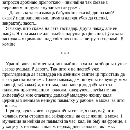
затросся дробнаю дрыготкаю – звычайна так бывае з
нервовымі ці дужа змучанымі людзьмі.
– Давольна та сказываць бабушкіны сказкі, дюша мой! –
сказаў падпрапаршчык, шумна адвярнуўся да сценкі,
закрактаў, засоп...
Я чакаў, што скажа на гэта гаспадар. Доўга чакаў, але ён
змоўк. Я таксама не адважыўся парушаць цішыню, і ўся хата
заснула – у цямноце, пад свіст восеннага ветру за сценамі і ў
коміне.
* * *
Уранні, яшчэ цёмненька, мы выйшлі з хаты на зборны пункт
і зараз рушылі ў дарогу. Так што я не паспеў ужо
прыгледзецца да гаспадара на дзённым святле ці прыстаць да
яго з распытваннямі. Толькі мімаходам, ішоўшы на вуліцу міма
павеці, заўважыў я, што там, пад павеццю, дзіўны гэты
паляшук прыглушаным голасам, халяруючы, зусім не такі,
якім здаўся мне спачатку, дапякаў маладую жонку каля
церніцы з лёнам за нейкую памылку ў рабоце, а можа, за што
іншае...
I цяпер, чуючы яго раздражнёны голас, я падумаў, што
чалавек гэты страшэнна зайздросны да свае жонкі, а можа, і
мучаецца за нейкія яе памылкі за час, калі ён быў на фронце, а
ў хаце ў іх начавалі такія ж пераходныя салдаты, як і мы.